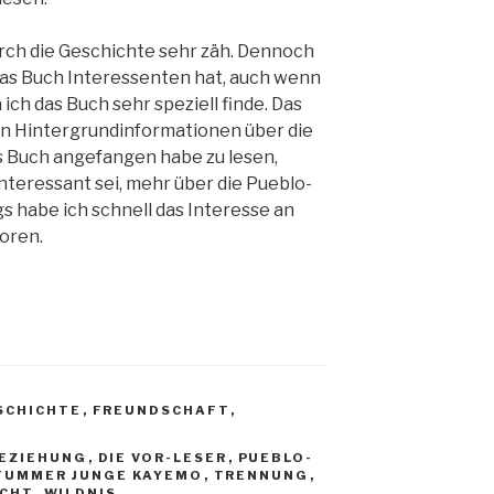
urch die Geschichte sehr zäh. Dennoch
 das Buch Interessenten hat, auch wenn
ich das Buch sehr speziell finde. Das
elen Hintergrundinformationen über die
as Buch angefangen habe zu lesen,
interessant sei, mehr über die Pueblo-
gs habe ich schnell das Interesse an
oren.
SCHICHTE
,
FREUNDSCHAFT
,
EZIEHUNG
,
DIE VOR-LESER
,
PUEBLO-
TUMMER JUNGE KAYEMO
,
TRENNUNG
,
ACHT
,
WILDNIS