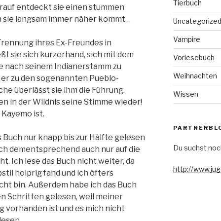
Tierbuch
arauf entdeckt sie einen stummen
m sie langsam immer näher kommt…
Uncategorize
Vampire
 Trennung ihres Ex-Freundes in
ßt sie sich kurzerhand, sich mit dem
Vorlesebuch
e nach seinem Indianerstamm zu
Weihnachten
s er zu den sogenannten Pueblo-
che überlässt sie ihm die Führung.
Wissen
en in der Wildnis seine Stimme wieder!
 Kayemo ist.
PARTNERBL
s Buch nur knapp bis zur Hälfte gelesen
Du suchst noc
ich dementsprechend auch nur auf die
t. Ich lese das Buch nicht weiter, da
http://www.ju
til holprig fand und ich öfters
scht bin. Außerdem habe ich das Buch
en Schritten gelesen, weil meiner
 vorhanden ist und es mich nicht
lesen.