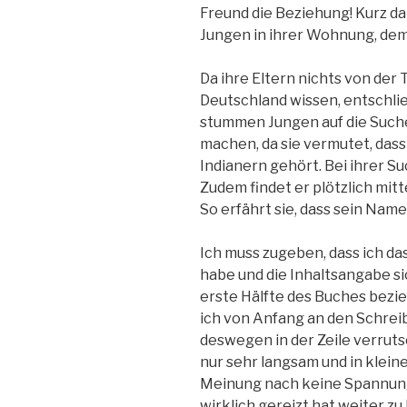
Freund die Beziehung! Kurz d
Jungen in ihrer Wohnung, de
Da ihre Eltern nichts von der
Deutschland wissen, entschlie
stummen Jungen auf die Such
machen, da sie vermutet, das
Indianern gehört. Bei ihrer Su
Zudem findet er plötzlich mitt
So erfährt sie, dass sein Name
Ich muss zugeben, dass ich da
habe und die Inhaltsangabe s
erste Hälfte des Buches bezieh
ich von Anfang an den Schreibs
deswegen in der Zeile verrut
nur sehr langsam und in klein
Meinung nach keine Spannung
wirklich gereizt hat weiter zu 