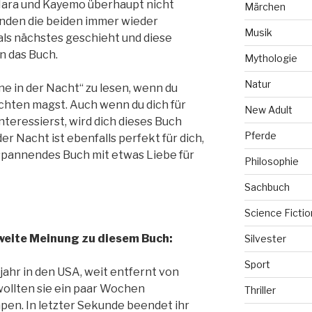
 Mara und Kayemo überhaupt nicht
Märchen
den die beiden immer wieder
Musik
 als nächstes geschieht und diese
n das Buch.
Mythologie
Natur
ne in der Nacht“ zu lesen, wenn du
hten magst. Auch wenn du dich für
New Adult
nteressierst, wird dich dieses Buch
Pferde
er Nacht ist ebenfalls perfekt für dich,
 spannendes Buch mit etwas Liebe für
Philosophie
Sachbuch
Science Fictio
weite Meinung zu diesem Buch:
Silvester
Sport
ahr in den USA, weit entfernt von
wollten sie ein paar Wochen
Thriller
pen. In letzter Sekunde beendet ihr