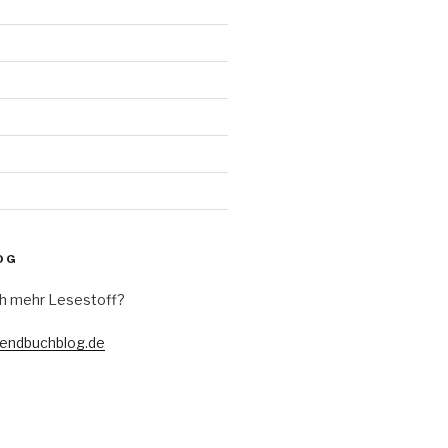
d
OG
h mehr Lesestoff?
gendbuchblog.de