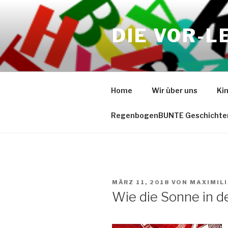
Zum
Inhalt
DIE VOR-L
springen
Home
Wir über uns
Ki
RegenbogenBUNTE Geschichte
VERÖFFENTLICHT
MÄRZ 11, 2018
VON
MAXIMIL
AM
Wie die Sonne in d