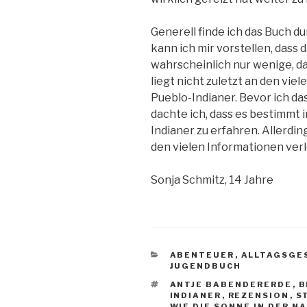
Generell finde ich das Buch d
kann ich mir vorstellen, dass
wahrscheinlich nur wenige, da 
liegt nicht zuletzt an den vi
Pueblo-Indianer. Bevor ich d
dachte ich, dass es bestimmt 
Indianer zu erfahren. Allerdin
den vielen Informationen verl
Sonja Schmitz, 14 Jahre
KATEGORIEN
ABENTEUER
,
ALLTAGSGE
JUGENDBUCH
SCHLAGWÖRTER
ANTJE BABENDERERDE
,
B
INDIANER
,
REZENSION
,
S
WIE DIE SONNE IN DER N