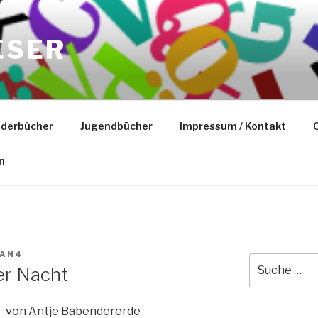
ESER
nderbücher
Jugendbücher
Impressum / Kontakt
C
n
IAN4
Suche
er Nacht
nach:
von Antje Babendererde