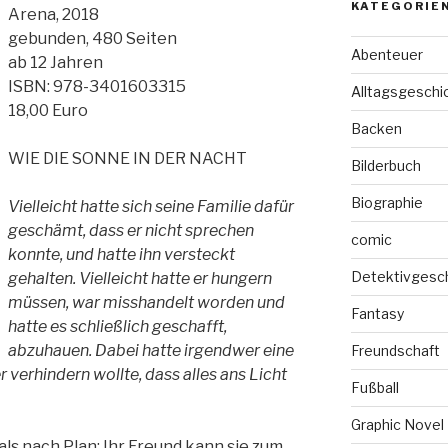
KATEGORIE
Arena, 2018
gebunden, 480 Seiten
Abenteuer
ab 12 Jahren
ISBN: 978-3401603315
Alltagsgeschi
18,00 Euro
Backen
WIE DIE SONNE IN DER NACHT
Bilderbuch
Biographie
Vielleicht hatte sich seine Familie dafür
geschämt, dass er nicht sprechen
comic
konnte, und hatte ihn versteckt
Detektivgesc
gehalten. Vielleicht hatte er hungern
müssen, war misshandelt worden und
Fantasy
hatte es schließlich geschafft,
abzuhauen. Dabei hatte irgendwer eine
Freundschaft
r verhindern wollte, dass alles ans Licht
Fußball
Graphic Novel
 als nach Plan: Ihr Freund kann sie zum