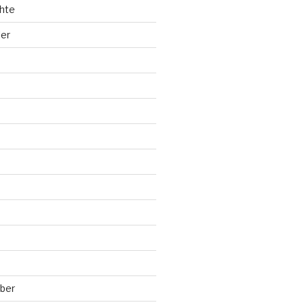
hte
ler
ber