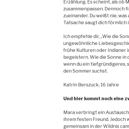
Erzählung. Es scheint, als ob
zusammenpassen. Dennoch fin
zueinander. Du weißt nie, was
Tatsache saugt dich förmlich i
Ich empfehle dir, „Wie die Son
ungewöhnliche Liebesgeschic
frühe Kulturen oder Indianer i
begeistern. Wie die Sonne in d
wenn du ein tiefgründigeres,
den Sommer suchst.
Katrin Berszuck, 16 Jahre
Und hier kommt noch eine z
Mara verbringt ein Austauschj
ihrem festen Freund. Jedoch 
gemeinsam in der Wildnis cam