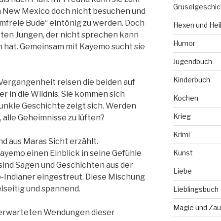
Gruselgeschic
in New Mexico doch nicht besuchen und
mfreie Bude“ eintönig zu werden. Doch
Hexen und Hei
ten Jungen, der nicht sprechen kann
Humor
n hat. Gemeinsam mit Kayemo sucht sie
Jugendbuch
Kinderbuch
ergangenheit reisen die beiden auf
r in die Wildnis. Sie kommen sich
Kochen
nkle Geschichte zeigt sich. Werden
Krieg
alle Geheimnisse zu lüften?
Krimi
d aus Maras Sicht erzählt.
ayemo einen Einblick in seine Gefühle
Kunst
sind Sagen und Geschichten aus der
Liebe
o-Indianer eingestreut. Diese Mischung
lseitig und spannend.
Lieblingsbuch
Magie und Zau
unerwarteten Wendungen dieser