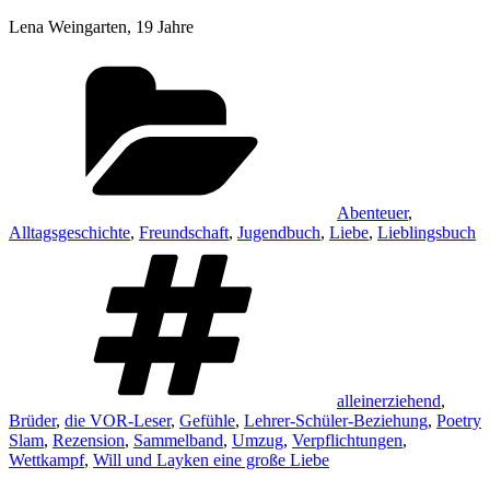
Lena Weingarten, 19 Jahre
Kategorien
Abenteuer
,
Alltagsgeschichte
,
Freundschaft
,
Jugendbuch
,
Liebe
,
Lieblingsbuch
Schlagwörter
alleinerziehend
,
Brüder
,
die VOR-Leser
,
Gefühle
,
Lehrer-Schüler-Beziehung
,
Poetry
Slam
,
Rezension
,
Sammelband
,
Umzug
,
Verpflichtungen
,
Wettkampf
,
Will und Layken eine große Liebe