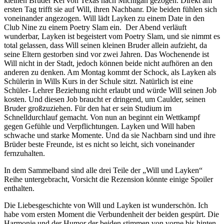
kleinen Bruder Kel von Texas nach Michigan gezogen. Direkt am
ersten Tag trifft sie auf Will, ihren Nachbanr. Die beiden fühlen sich
voneinander angezogen. Will lädt Layken zu einem Date in den
Club Nine zu einem Poetry Slam ein. Der Abend verläuft
wunderbar, Layken ist begeistert vom Poetry Slam, und sie nimmt es
total gelassen, dass Will seinen kleinen Bruder allein aufzieht, da
seine Eltern gestorben sind vor zwei Jahren. Das Wochenende ist
Will nicht in der Stadt, jedoch können beide nicht aufhören an den
anderen zu denken. Am Montag kommt der Schock, als Layken als
Schülerin in Wills Kurs in der Schule sitzt. Natürlich ist eine
Schüler- Lehrer Beziehung nicht erlaubt und würde Will seinen Job
kosten. Und diesen Job braucht er dringend, um Caulder, seinen
Bruder großzuziehen. Für den hat er sein Studium im
Schnelldurchlauf gemacht. Von nun an beginnt ein Wettkampf
gegen Gefühle und Verpflichtungen. Layken und Will haben
schwache und starke Momente. Und da sie Nachbarn sind und ihre
Brüder beste Freunde, ist es nicht so leicht, sich voneinander
fernzuhalten.
In dem Sammelband sind alle drei Teile der „Will und Layken“
Reihe untergebracht, Vorsicht die Rezension könnte einige Spoiler
enthalten.
Die Liebesgeschichte von Will und Layken ist wunderschön. Ich
habe vom ersten Moment die Verbundenheit der beiden gespürt. Die
Harmonie und der Humor der beiden stimmen von vorne bis hinten