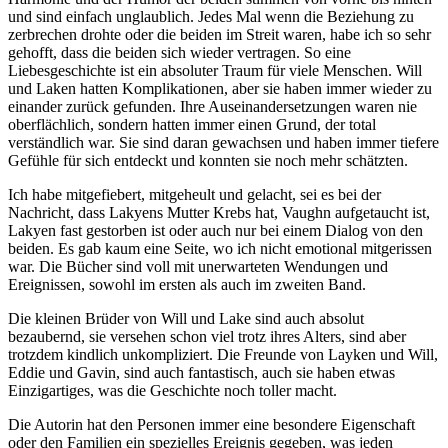
und sind einfach unglaublich. Jedes Mal wenn die Beziehung zu
zerbrechen drohte oder die beiden im Streit waren, habe ich so sehr
gehofft, dass die beiden sich wieder vertragen. So eine
Liebesgeschichte ist ein absoluter Traum für viele Menschen. Will
und Laken hatten Komplikationen, aber sie haben immer wieder zu
einander zurück gefunden. Ihre Auseinandersetzungen waren nie
oberflächlich, sondern hatten immer einen Grund, der total
verständlich war. Sie sind daran gewachsen und haben immer tiefere
Gefühle für sich entdeckt und konnten sie noch mehr schätzten.
Ich habe mitgefiebert, mitgeheult und gelacht, sei es bei der
Nachricht, dass Lakyens Mutter Krebs hat, Vaughn aufgetaucht ist,
Lakyen fast gestorben ist oder auch nur bei einem Dialog von den
beiden. Es gab kaum eine Seite, wo ich nicht emotional mitgerissen
war. Die Bücher sind voll mit unerwarteten Wendungen und
Ereignissen, sowohl im ersten als auch im zweiten Band.
Die kleinen Brüder von Will und Lake sind auch absolut
bezaubernd, sie versehen schon viel trotz ihres Alters, sind aber
trotzdem kindlich unkompliziert. Die Freunde von Layken und Will,
Eddie und Gavin, sind auch fantastisch, auch sie haben etwas
Einzigartiges, was die Geschichte noch toller macht.
Die Autorin hat den Personen immer eine besondere Eigenschaft
oder den Familien ein spezielles Ereignis gegeben, was jeden