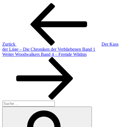
Beitragsnavigation
Vorheriger
Beitrag
Zurück
Der Kuss
der Lüge – Die Chroniken der Verbliebenen Band 1
Nächster
Weiter
Woodwalkers Band 4 – Fremde Wildnis
Beitrag
Suche
nach:
Suchen