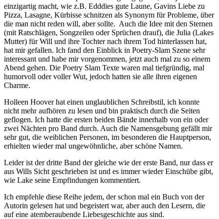
einzigartig macht, wie z.B. Edddies gute Laune, Gavins Liebe zu
Pizza, Lasagne, Kürbisse schnitzen als Synonym für Probleme, über
die man nicht reden will, aber sollte. Auch die Idee mit den Sternen
(mit Ratschlägen, Songzeilen oder Sprüchen drauf), die Julia (Lakes
Mutter) für Will und ihre Tochter nach ihrem Tod hinterlassen hat,
hat mir gefallen. Ich fand den Einblick in Poetry-Slam Szene sehr
interessant und habe mir vorgenommen, jetzt auch mal zu so einem
Abend gehen. Die Poetry Slam Texte waren mal tiefgründig, mal
humorvoll oder voller Wut, jedoch hatten sie alle ihren eigenen
Charme.
Holleen Hoover hat einen unglaublichen Schreibstil, ich konnte
nicht mehr aufhören zu lesen und bin praktisch durch die Seiten
geflogen. Ich hatte die ersten beiden Bände innerhalb von ein oder
zwei Nächten pro Band durch. Auch die Namensgebung gefällt mir
sehr gut, die weiblichen Personen, im besonderen die Hauptperson,
erhielten wieder mal ungewöhnliche, aber schöne Namen.
Leider ist der dritte Band der gleiche wie der erste Band, nur dass er
aus Wills Sicht geschrieben ist und es immer wieder Einschübe gibt,
wie Lake seine Empfindungen kommentiert.
Ich empfehle diese Reihe jedem, der schon mal ein Buch von der
Autorin gelesen hat und begeistert war, aber auch den Lesern, die
auf eine atemberaubende Liebesgeschichte aus sind.