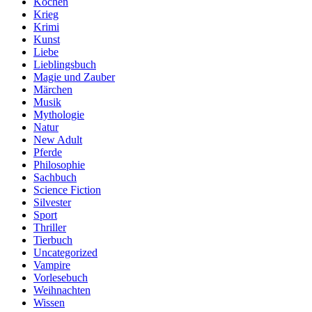
Kochen
Krieg
Krimi
Kunst
Liebe
Lieblingsbuch
Magie und Zauber
Märchen
Musik
Mythologie
Natur
New Adult
Pferde
Philosophie
Sachbuch
Science Fiction
Silvester
Sport
Thriller
Tierbuch
Uncategorized
Vampire
Vorlesebuch
Weihnachten
Wissen