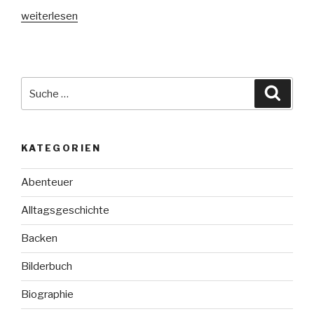
„Salman
weiterlesen
Rushdie:
Die
elfte
Stunde“
Suche
Suche
nach:
KATEGORIEN
Abenteuer
Alltagsgeschichte
Backen
Bilderbuch
Biographie