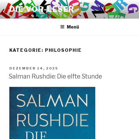
Zum
DIE VOR-LESER
Inhalt
springen
Menü
KATEGORIE:
PHILOSOPHIE
VERÖFFENTLICHT
DEZEMBER 14, 2025
AM
Salman Rushdie: Die elfte Stunde