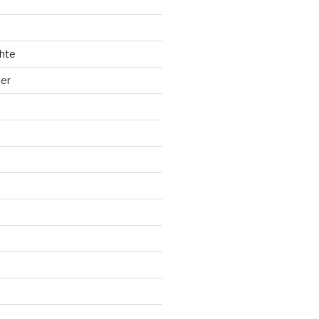
hte
ler