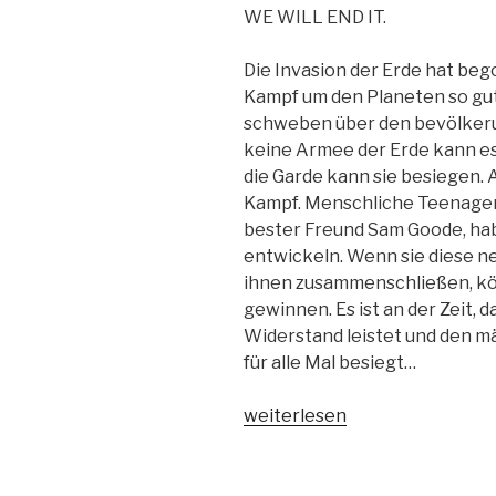
WE WILL END IT.
Die Invasion der Erde hat be
Kampf um den Planeten so gut
schweben über den bevölkeru
keine Armee der Erde kann es
die Garde kann sie besiegen. A
Kampf. Menschliche Teenager 
bester Freund Sam Goode, hab
entwickeln. Wenn sie diese n
ihnen zusammenschließen, kön
gewinnen. Es ist an der Zeit, 
Widerstand leistet und den m
für alle Mal besiegt…
„Lorien
weiterlesen
Legacies
Band
7-