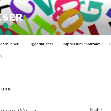
ESER
nderbücher
Jugendbücher
Impressum / Kontakt
C
n
CTION
Suche
ieg der Welten