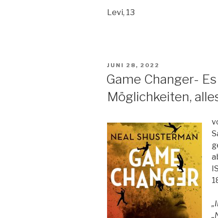
Levi, 13
VERÖFFENTLICHT
JUNI 28, 2022
AM
Game Changer- Es g
Möglichkeiten, all
v
S
g
a
I
1
„
„