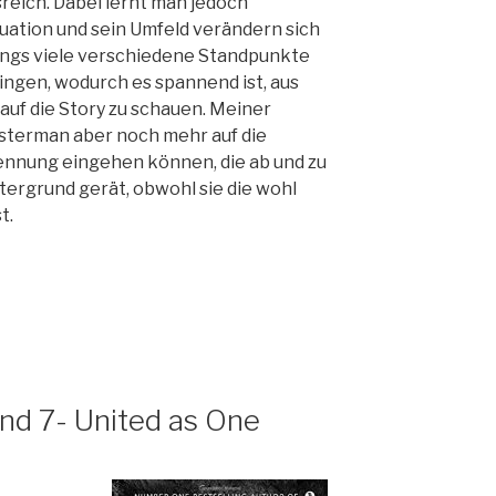
eich. Dabei lernt man jedoch
uation und sein Umfeld verändern sich
dings viele verschiedene Standpunkte
ngen, wodurch es spannend ist, aus
uf die Story zu schauen. Meiner
sterman aber noch mehr auf die
ennung eingehen können, die ab und zu
tergrund gerät, obwohl sie die wohl
t.
nd 7- United as One