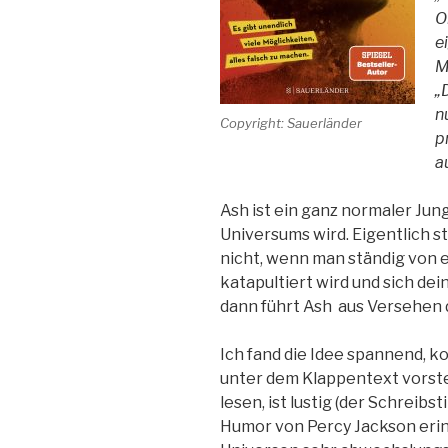
O
e
M
„
n
Copyright: Sauerländer
p
a
Ash ist ein ganz normaler Jung
Universums wird. Eigentlich ste
nicht, wenn man ständig von e
katapultiert wird und sich de
dann führt Ash aus Versehen 
Ich fand die Idee spannend, k
unter dem Klappentext vorste
lesen, ist lustig (der Schreib
Humor von Percy Jackson erin