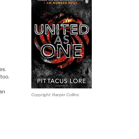
es.
too.
an
Copyright: Harper Collins