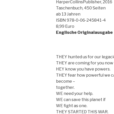
HarperCollinsPublisher, 2016
zu
Taschenbuch, 450 Seiten
machen“
ab 13 Jahren
ISBN 978-0-06-245841-4
8,99 Euro
Englische Originalausgabe
THEY hunted us for our legaci
THEY are coming for you now 
HEY know you have powers.
THEY fear how powerful we c
become –
together.
WE need your help.
WE can save this planet if
WE fight as one.
THEY STARTED THIS WAR.