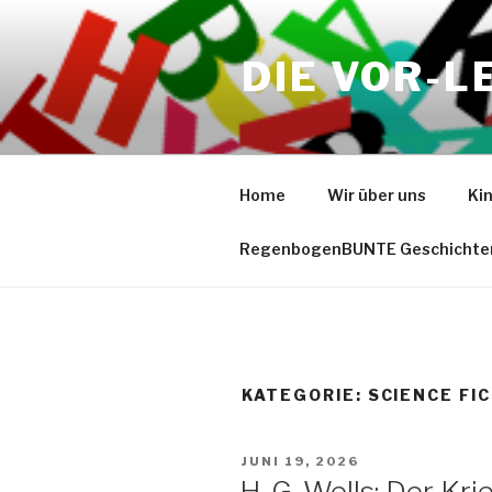
Zum
Inhalt
DIE VOR-L
springen
Home
Wir über uns
Ki
RegenbogenBUNTE Geschichte
KATEGORIE:
SCIENCE FI
VERÖFFENTLICHT
JUNI 19, 2026
AM
H. G. Wells: Der Kr