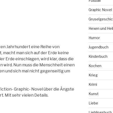
Fußball
Graphic Novel
Gruselgeschic
Hexen und Hei
Humor
en Jahrhundert eine Reihe von
Jugendbuch
, macht man sich auf der Erde keine
Kinderbuch
er Erde einschlagen, wird klar, dass die
n wird. Nun muss die Menschheit einen
Kochen
ten und sich mal nicht gegenseitig um
Krieg
Krimi
fiction- Graphic- Novel über die Ängste
Kunst
. Mit sehr vielen Details.
Liebe
Lieblingsbuch