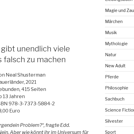
Magie und Zau
Märchen
Musik
Mythologie
ibt unendlich viele
Natur
es falsch zu machen
New Adult
on Neal Shusterman
Pferde
auerländer, 2021
Philosophie
ebunden, 415 Seiten
b 13 Jahren
Sachbuch
SBN 978-3-7373-5884-2
Science Fictio
8,00 Euro
Silvester
Irgendein Problem?“, fragte Edd.
Sport
Nein. Aber wie könnt ihr im Universum für