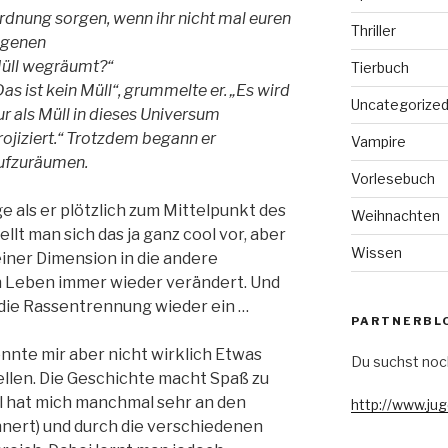
rdnung sorgen, wenn ihr nicht mal euren
Thriller
igenen
üll wegräumt?“
Tierbuch
Das ist kein Müll“, grummelte er. „Es wird
Uncategorize
ur als Müll in dieses Universum
rojiziert.“ Trotzdem begann er
Vampire
ufzuräumen.
Vorlesebuch
e als er plötzlich zum Mittelpunkt des
Weihnachten
llt man sich das ja ganz cool vor, aber
Wissen
iner Dimension in die andere
in Leben immer wieder verändert. Und
die Rassentrennung wieder ein …
PARTNERBL
onnte mir aber nicht wirklich Etwas
Du suchst noc
llen. Die Geschichte macht Spaß zu
stil hat mich manchmal sehr an den
http://www.ju
nert) und durch die verschiedenen