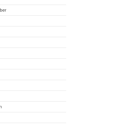
ber
n