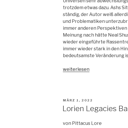
Universen sehr abwechslungsr
trotzdem etwas dazu. Ashs Sit
ständig, der Autor weiß aller
und Problematiken unterzubri
immer anderen Perspektiven a
Meinung nach hätte Neal Shu
wieder eingeführte Rassentr
immer wieder stark in den Hin
bedeutsamste Veränderung is
„Game
weiterlesen
Changer-
Es
gibt
unendlich
VERÖFFENTLICHT
MÄRZ 1, 2022
viele
AM
Lorien Legacies Ba
Möglichkeiten,
alles
von Pittacus Lore
falsch