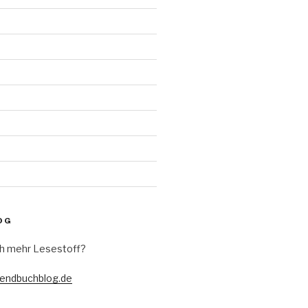
d
OG
h mehr Lesestoff?
gendbuchblog.de