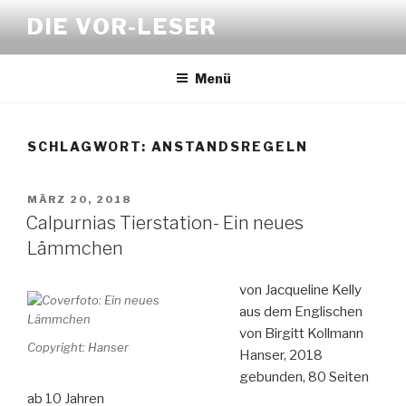
Zum
DIE VOR-LESER
Inhalt
springen
Menü
SCHLAGWORT:
ANSTANDSREGELN
VERÖFFENTLICHT
MÄRZ 20, 2018
AM
Calpurnias Tierstation- Ein neues
Lämmchen
von Jacqueline Kelly
aus dem Englischen
von Birgitt Kollmann
Copyright: Hanser
Hanser, 2018
gebunden, 80 Seiten
ab 10 Jahren