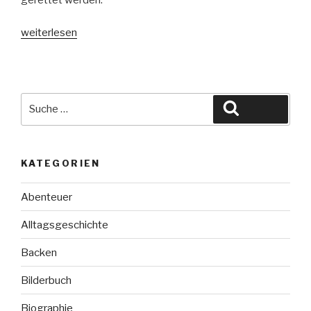
gerettet werden.
„Calpurnias
weiterlesen
Tierstation-
Ein
neues
Lämmchen“
Suche
Suchen
nach:
KATEGORIEN
Abenteuer
Alltagsgeschichte
Backen
Bilderbuch
Biographie