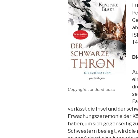
Lu
Pe
Ge
ab
IS
14
Di
Au
ei
dr
Copyright: randomhouse
se
Fa
verlässt die Insel und der sch
Erwachungszeremonie der Köni
haben, um sich gegenseitig zu 
Schwestern besiegt, wird die 