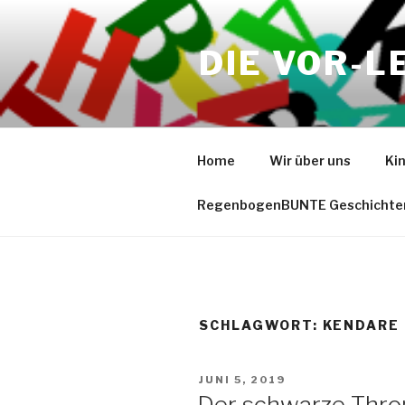
Zum
Inhalt
DIE VOR-L
springen
Home
Wir über uns
Ki
RegenbogenBUNTE Geschichte
SCHLAGWORT:
KENDARE
VERÖFFENTLICHT
JUNI 5, 2019
AM
Der schwarze Thron