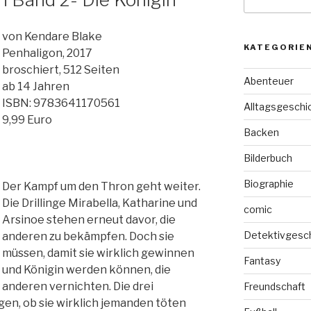
nach:
von Kendare Blake
KATEGORIE
Penhaligon, 2017
broschiert, 512 Seiten
Abenteuer
ab 14 Jahren
ISBN: 9783641170561
Alltagsgeschi
9,99 Euro
Backen
Bilderbuch
Biographie
Der Kampf um den Thron geht weiter.
Die Drillinge Mirabella, Katharine und
comic
Arsinoe stehen erneut davor, die
Detektivgesc
anderen zu bekämpfen. Doch sie
müssen, damit sie wirklich gewinnen
Fantasy
und Königin werden können, die
anderen vernichten. Die drei
Freundschaft
n, ob sie wirklich jemanden töten