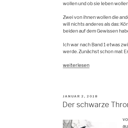
wollen und ob sie leben wollen
Zwei von ihnen wollen die and
will nichts anderes als das: K
beiden auf dem Gewissen hab
Ich war nach Band 1 etwas zw
werde. Zunächst schon mal: Er 
„Der
weiterlesen
schwarze
Thron
Band
2-
VERÖFFENTLICHT
JANUAR 2, 2018
Die
AM
Der schwarze Thro
Königin“
vo
au