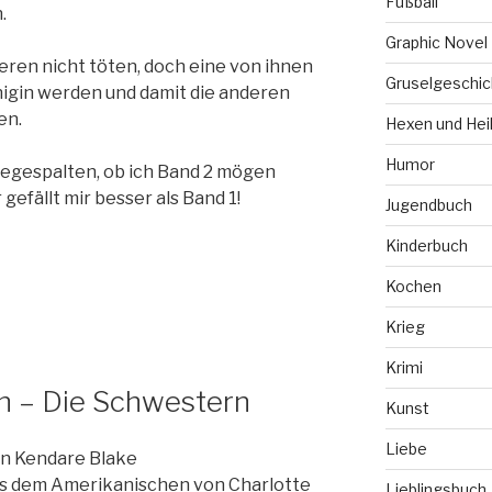
Fußball
.
Graphic Novel
eren nicht töten, doch eine von ihnen
Gruselgeschic
önigin werden und damit die anderen
en.
Hexen und Hei
Humor
iegespalten, ob ich Band 2 mögen
gefällt mir besser als Band 1!
Jugendbuch
Kinderbuch
Kochen
Krieg
Krimi
n – Die Schwestern
Kunst
Liebe
n Kendare Blake
s dem Amerikanischen von Charlotte
Lieblingsbuch