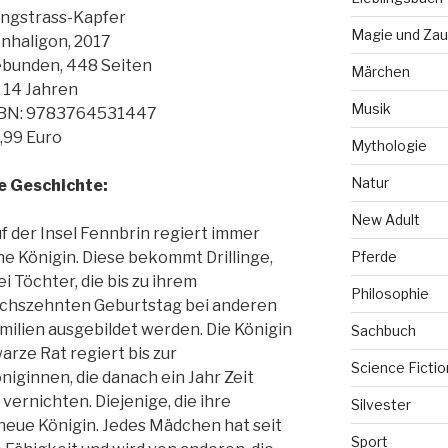
ngstrass-Kapfer
Magie und Zau
nhaligon, 2017
bunden, 448 Seiten
Märchen
 14 Jahren
Musik
BN: 9783764531447
,99 Euro
Mythologie
Natur
e Geschichte:
New Adult
f der Insel Fennbrin regiert immer
Pferde
ne Königin. Diese bekommt Drillinge,
ei Töchter, die bis zu ihrem
Philosophie
chszehnten Geburtstag bei anderen
milien ausgebildet werden. Die Königin
Sachbuch
warze Rat regiert bis zur
Science Fictio
ginnen, die danach ein Jahr Zeit
vernichten. Diejenige, die ihre
Silvester
neue Königin. Jedes Mädchen hat seit
Sport