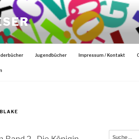
ESER
nderbücher
Jugendbücher
Impressum / Kontakt
C
n
 BLAKE
Suche
 Band 2- Die Königin