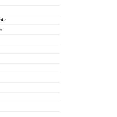
hte
ler