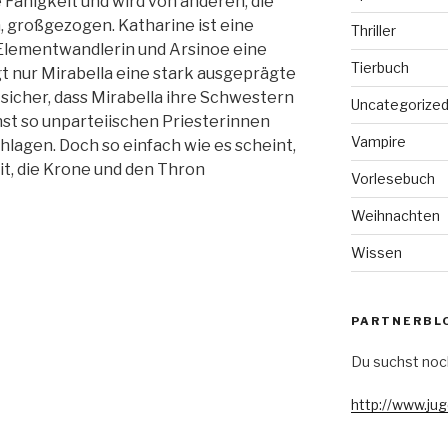
Fähigkeit und wird von anderen, die
n, großgezogen. Katharine ist eine
Thriller
 Elementwandlerin und Arsinoe eine
Tierbuch
t nur Mirabella eine stark ausgeprägte
 sicher, dass Mirabella ihre Schwestern
Uncategorize
nst so unparteiischen Priesterinnen
Vampire
hlagen. Doch so einfach wie es scheint,
eit, die Krone und den Thron
Vorlesebuch
Weihnachten
Wissen
PARTNERBL
Du suchst noc
http://www.ju