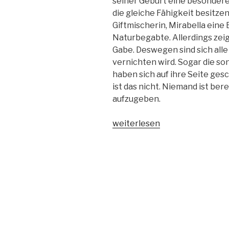
seiner Geburt eine besondere 
die gleiche Fähigkeit besitze
Giftmischerin, Mirabella eine
Naturbegabte. Allerdings zeig
Gabe. Deswegen sind sich alle
vernichten wird. Sogar die so
haben sich auf ihre Seite gesc
ist das nicht. Niemand ist ber
aufzugeben.
„Der
weiterlesen
schwarze
Thron
–
Die
Schwestern“