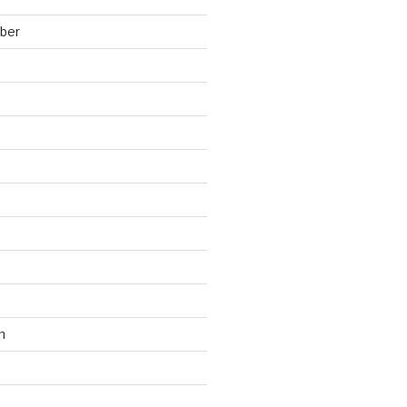
ber
n