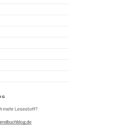
d
OG
h mehr Lesestoff?
gendbuchblog.de