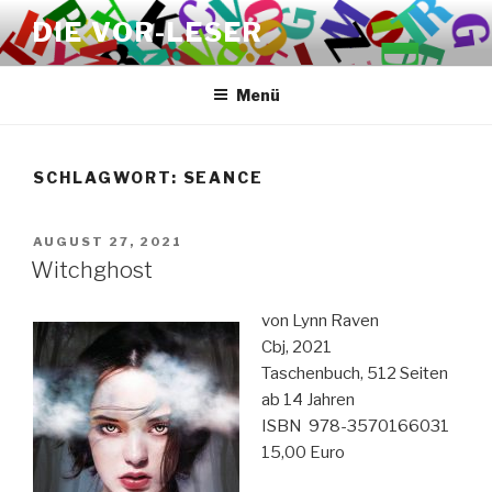
Zum
DIE VOR-LESER
Inhalt
springen
Menü
SCHLAGWORT:
SEANCE
VERÖFFENTLICHT
AUGUST 27, 2021
AM
Witchghost
von Lynn Raven
Cbj, 2021
Taschenbuch, 512 Seiten
ab 14 Jahren
ISBN ‎ 978-3570166031
15,00 Euro