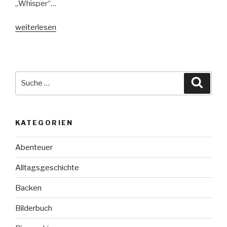
„Whisper“…
„Whisper“
weiterlesen
Suche
Suche
nach:
KATEGORIEN
Abenteuer
Alltagsgeschichte
Backen
Bilderbuch