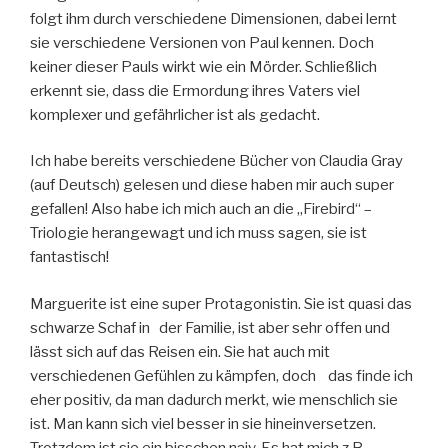
folgt ihm durch verschiedene Dimensionen, dabei lernt
sie verschiedene Versionen von Paul kennen. Doch
keiner dieser Pauls wirkt wie ein Mörder. Schließlich
erkennt sie, dass die Ermordung ihres Vaters viel
komplexer und gefährlicher ist als gedacht.
Ich habe bereits verschiedene Bücher von Claudia Gray
(auf Deutsch) gelesen und diese haben mir auch super
gefallen! Also habe ich mich auch an die „Firebird“ –
Triologie herangewagt und ich muss sagen, sie ist
fantastisch!
Marguerite ist eine super Protagonistin. Sie ist quasi das
schwarze Schaf in der Familie, ist aber sehr offen und
lässt sich auf das Reisen ein. Sie hat auch mit
verschiedenen Gefühlen zu kämpfen, doch das finde ich
eher positiv, da man dadurch merkt, wie menschlich sie
ist. Man kann sich viel besser in sie hineinversetzen.
Trotzdem ist sie ein bisschen naiv. Es hat mich z.B.