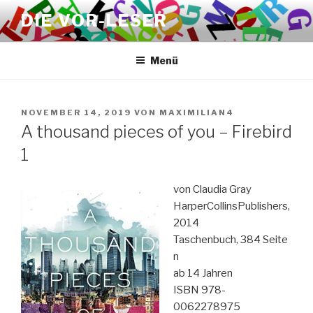
Zum
DIE VOR-LESER
Inhalt
springen
Menü
VERÖFFENTLICHT
NOVEMBER 14, 2019
VON
MAXIMILIAN4
AM
A thousand pieces of you – Firebird
1
von Claudia Gray
HarperCollinsPublishers,
2014
Taschenbuch, 384 Seite
n
ab 14 Jahren
ISBN 978-
0062278975