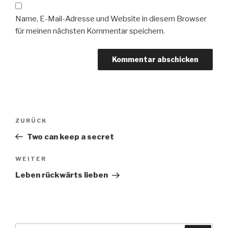
Name, E-Mail-Adresse und Website in diesem Browser
für meinen nächsten Kommentar speichern.
Beitragsnavigation
Vorheriger
ZURÜCK
Beitrag
Two can keep a secret
Nächster
WEITER
Beitrag
Leben rückwärts lieben