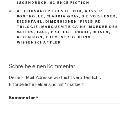
JUGENDBUCH
,
SCIENCE FICTION
SCHLAGWÖRTER
A THOUSAND PIECES OF YOU
,
AUSSER K
ONTROLLE
,
CLAUDIA GRAY
,
DIE VOR-LESER
,
DIEBSTAHL
,
DIMENSIONEN
,
FIREBIRD
TRILOGIE
,
MARGUERITE CAINE
,
MÖRDER DES
VATERS
,
PAUL
,
PROTEGE
,
RACHE
,
REISEN
,
REZENSION
,
THEO
,
VERFOLGUNG
,
WISSENSCHAFTLER
Schreibe einen Kommentar
Deine E-Mail-Adresse wird nicht veröffentlicht.
Erforderliche Felder sind mit
*
markiert
Kommentar
*