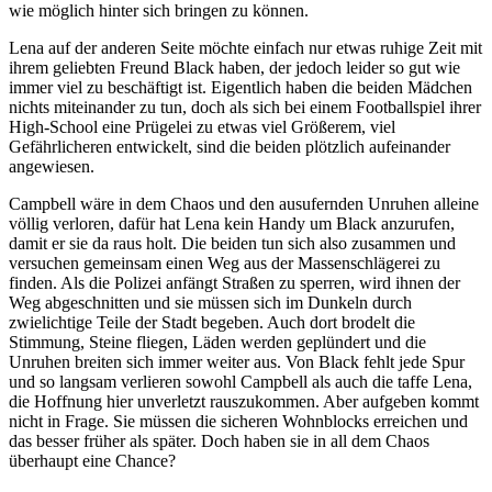
wie möglich hinter sich bringen zu können.
Lena auf der anderen Seite möchte einfach nur etwas ruhige Zeit mit
ihrem geliebten Freund Black haben, der jedoch leider so gut wie
immer viel zu beschäftigt ist. Eigentlich haben die beiden Mädchen
nichts miteinander zu tun, doch als sich bei einem Footballspiel ihrer
High-School eine Prügelei zu etwas viel Größerem, viel
Gefährlicheren entwickelt, sind die beiden plötzlich aufeinander
angewiesen.
Campbell wäre in dem Chaos und den ausufernden Unruhen alleine
völlig verloren, dafür hat Lena kein Handy um Black anzurufen,
damit er sie da raus holt. Die beiden tun sich also zusammen und
versuchen gemeinsam einen Weg aus der Massenschlägerei zu
finden. Als die Polizei anfängt Straßen zu sperren, wird ihnen der
Weg abgeschnitten und sie müssen sich im Dunkeln durch
zwielichtige Teile der Stadt begeben. Auch dort brodelt die
Stimmung, Steine fliegen, Läden werden geplündert und die
Unruhen breiten sich immer weiter aus. Von Black fehlt jede Spur
und so langsam verlieren sowohl Campbell als auch die taffe Lena,
die Hoffnung hier unverletzt rauszukommen. Aber aufgeben kommt
nicht in Frage. Sie müssen die sicheren Wohnblocks erreichen und
das besser früher als später. Doch haben sie in all dem Chaos
überhaupt eine Chance?