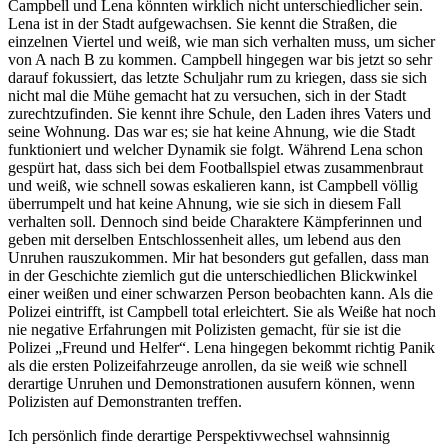
Campbell und Lena könnten wirklich nicht unterschiedlicher sein.
Lena ist in der Stadt aufgewachsen. Sie kennt die Straßen, die
einzelnen Viertel und weiß, wie man sich verhalten muss, um sicher
von A nach B zu kommen. Campbell hingegen war bis jetzt so sehr
darauf fokussiert, das letzte Schuljahr rum zu kriegen, dass sie sich
nicht mal die Mühe gemacht hat zu versuchen, sich in der Stadt
zurechtzufinden. Sie kennt ihre Schule, den Laden ihres Vaters und
seine Wohnung. Das war es; sie hat keine Ahnung, wie die Stadt
funktioniert und welcher Dynamik sie folgt. Während Lena schon
gespürt hat, dass sich bei dem Footballspiel etwas zusammenbraut
und weiß, wie schnell sowas eskalieren kann, ist Campbell völlig
überrumpelt und hat keine Ahnung, wie sie sich in diesem Fall
verhalten soll. Dennoch sind beide Charaktere Kämpferinnen und
geben mit derselben Entschlossenheit alles, um lebend aus den
Unruhen rauszukommen. Mir hat besonders gut gefallen, dass man
in der Geschichte ziemlich gut die unterschiedlichen Blickwinkel
einer weißen und einer schwarzen Person beobachten kann. Als die
Polizei eintrifft, ist Campbell total erleichtert. Sie als Weiße hat noch
nie negative Erfahrungen mit Polizisten gemacht, für sie ist die
Polizei „Freund und Helfer“. Lena hingegen bekommt richtig Panik
als die ersten Polizeifahrzeuge anrollen, da sie weiß wie schnell
derartige Unruhen und Demonstrationen ausufern können, wenn
Polizisten auf Demonstranten treffen.
Ich persönlich finde derartige Perspektivwechsel wahnsinnig