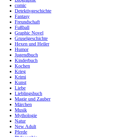
comic
Detektivgeschichte
Fantasy
Freundschaft
Fußball
Graphic Novel
Gruselgeschichte
Hexen und Heiler
Humor
Jugendbuch
Kinderbuch
Kochen
Krieg
Krimi
Kunst
Liebe
Lieblingsbuch
Magie und Zauber
Märchen
Musik
Mythologie
Natur
New Adult
Pferde