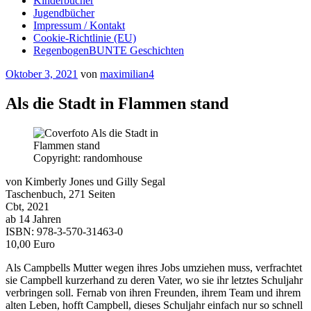
Kinderbücher
Jugendbücher
Impressum / Kontakt
Cookie-Richtlinie (EU)
RegenbogenBUNTE Geschichten
Veröffentlicht
Oktober 3, 2021
von
maximilian4
am
Als die Stadt in Flammen stand
Copyright: randomhouse
von Kimberly Jones und Gilly Segal
Taschenbuch, 271 Seiten
Cbt, 2021
ab 14 Jahren
ISBN: 978-3-570-31463-0
10,00 Euro
Als Campbells Mutter wegen ihres Jobs umziehen muss, verfrachtet
sie Campbell kurzerhand zu deren Vater, wo sie ihr letztes Schuljahr
verbringen soll. Fernab von ihren Freunden, ihrem Team und ihrem
alten Leben, hofft Campbell, dieses Schuljahr einfach nur so schnell