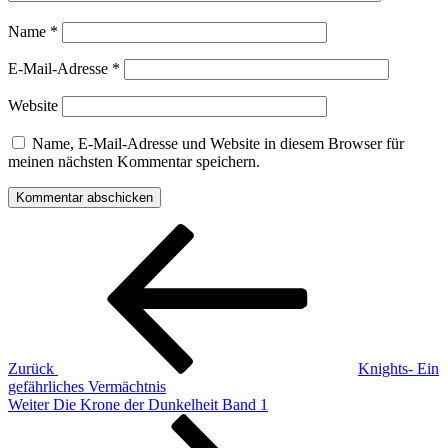
Name
*
E-Mail-Adresse
*
Website
Name, E-Mail-Adresse und Website in diesem Browser für
meinen nächsten Kommentar speichern.
Beitragsnavigation
Vorheriger
Beitrag
Zurück
Knights- Ein
gefährliches Vermächtnis
Nächster
Weiter
Die Krone der Dunkelheit Band 1
Beitrag