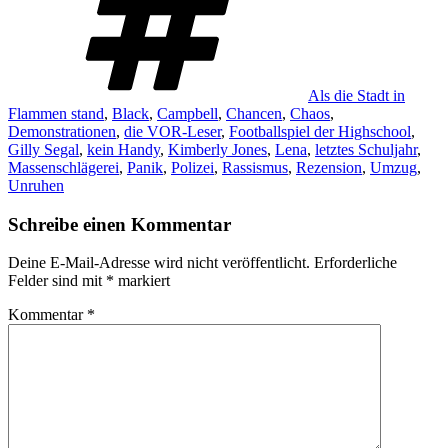
Als die Stadt in
Flammen stand
,
Black
,
Campbell
,
Chancen
,
Chaos
,
Demonstrationen
,
die VOR-Leser
,
Footballspiel der Highschool
,
Gilly Segal
,
kein Handy
,
Kimberly Jones
,
Lena
,
letztes Schuljahr
,
Massenschlägerei
,
Panik
,
Polizei
,
Rassismus
,
Rezension
,
Umzug
,
Unruhen
Schreibe einen Kommentar
Deine E-Mail-Adresse wird nicht veröffentlicht.
Erforderliche
Felder sind mit
*
markiert
Kommentar
*