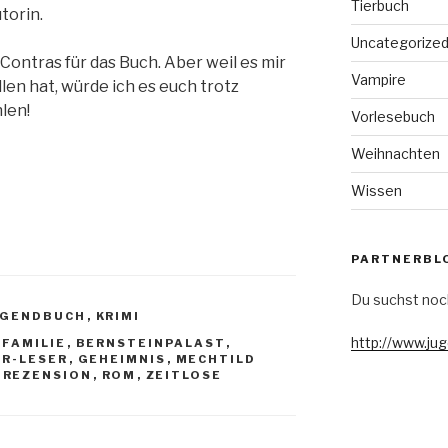
Tierbuch
torin.
Uncategorize
o Contras für das Buch. Aber weil es mir
Vampire
len hat, würde ich es euch trotz
len!
Vorlesebuch
Weihnachten
Wissen
PARTNERBL
Du suchst noc
UGENDBUCH
,
KRIMI
http://www.ju
FAMILIE
,
BERNSTEINPALAST
,
OR-LESER
,
GEHEIMNIS
,
MECHTILD
,
REZENSION
,
ROM
,
ZEITLOSE