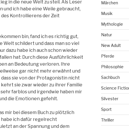
eg in die neue Welt zu steil. Als Leser
Märchen
n und ich habe eine Weile gebraucht,
Musik
 des Kontrollierens der Zeit
Mythologie
Natur
ekommen bin, fand ich es richtig gut,
re Welt schildert und dass man so viel
New Adult
 nur dazu habe ich auch schon wieder
Pferde
fallen hat: Durch diese Ausführlichkeit
ben an Bedeutung verloren. Ihre
Philosophie
eilweise gar nicht mehr erwähnt und
Sachbuch
, dass sie von der Protagonistin nicht
kehrt sie zwar wieder zu ihrer Familie
Science Fictio
t sehr farblos und irgendwie haben mir
nd die Emotionen gefehlt.
Silvester
Sport
as mir bei diesem Buch zu plötzlich
 habe ich dafür regelrecht
Thriller
zuletzt an der Spannung und dem