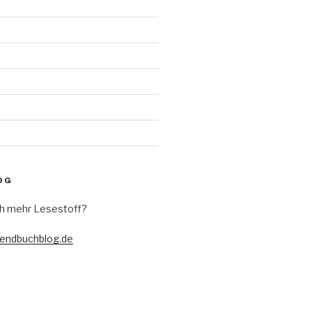
d
OG
h mehr Lesestoff?
gendbuchblog.de