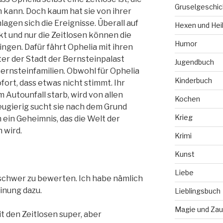
Gruselgeschic
 kann. Doch kaum hat sie von ihrer
agen sich die Ereignisse. Überall auf
Hexen und Hei
ckt und nur die Zeitlosen können die
Humor
ingen. Dafür fährt Ophelia mit ihren
r der Stadt der Bernsteinpalast
Jugendbuch
Bernsteinfamilien. Obwohl für Ophelia
Kinderbuch
ofort, dass etwas nicht stimmt. Ihr
m Autounfall starb, wird von allen
Kochen
ugierig sucht sie nach dem Grund
Krieg
 ein Geheimnis, das die Welt der
 wird.
Krimi
Kunst
Liebe
 schwer zu bewerten. Ich habe nämlich
inung dazu.
Lieblingsbuch
Magie und Zau
it den Zeitlosen super, aber