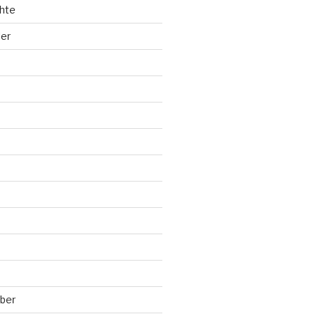
hte
ler
ber