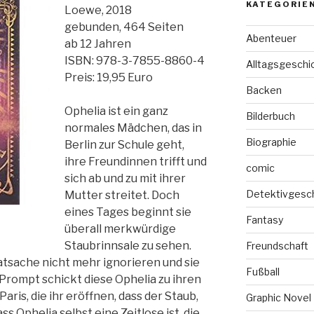
KATEGORIE
Loewe, 2018
gebunden, 464 Seiten
Abenteuer
ab 12 Jahren
ISBN: 978-3-7855-8860-4
Alltagsgeschi
Preis: 19,95 Euro
Backen
Ophelia ist ein ganz
Bilderbuch
normales Mädchen, das in
Biographie
Berlin zur Schule geht,
ihre Freundinnen trifft und
comic
sich ab und zu mit ihrer
Detektivgesc
Mutter streitet. Doch
eines Tages beginnt sie
Fantasy
überall merkwürdige
Staubrinnsale zu sehen.
Freundschaft
atsache nicht mehr ignorieren und sie
Fußball
 Prompt schickt diese Ophelia zu ihren
ris, die ihr eröffnen, dass der Staub,
Graphic Novel
dass Ophelia selbst eine Zeitlose ist, die