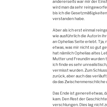
andererseits war mir der Einsti
wird man da sehr reingeworfe
bis ich die Gesetzmäßigkeiten
verstanden habe.
Aber als ich erst einmal reing
wie ausführlich die Autorin ih
an Ophelias Seite erlebt. Tja,
etwas, was mir nicht so gut ge
hat nämlich Ophelias altes Le
Mutter und Freundin wurden t
ich finde es sehr unrealistisch
vermisst wurden. Zum Schluss 
zurück, aber auch das verläuf
da das Zwischenmenschliche u
Das Ende ist generell etwas, d
kam. Den Rest der Geschichte
verschlungen. Dies lag nicht 