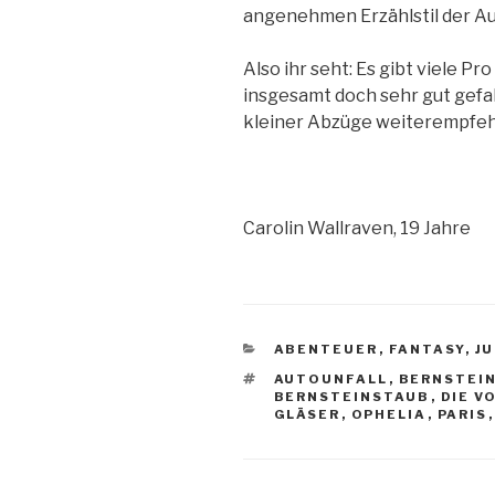
angenehmen Erzählstil der Au
Also ihr seht: Es gibt viele Pr
insgesamt doch sehr gut gefal
kleiner Abzüge weiterempfeh
Carolin Wallraven, 19 Jahre
KATEGORIEN
ABENTEUER
,
FANTASY
,
J
SCHLAGWÖRTER
AUTOUNFALL
,
BERNSTEIN
BERNSTEINSTAUB
,
DIE V
GLÄSER
,
OPHELIA
,
PARIS