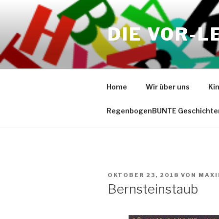
Zum
Inhalt
DIE VOR-L
springen
Home
Wir über uns
Ki
RegenbogenBUNTE Geschichte
VERÖFFENTLICHT
OKTOBER 23, 2018
VON
MAXI
AM
Bernsteinstaub