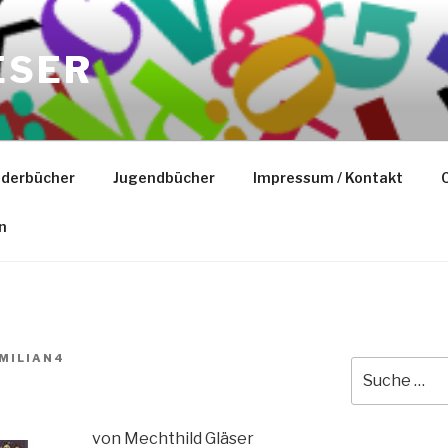
ESER
nderbücher
Jugendbücher
Impressum / Kontakt
C
n
MILIAN4
Suche
nach:
von Mechthild Gläser