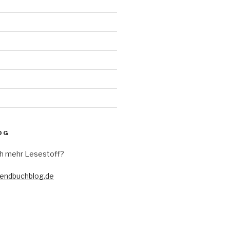
d
OG
h mehr Lesestoff?
gendbuchblog.de