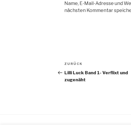
Name, E-Mail-Adresse und We
nächsten Kommentar speiche
Beitragsnavigation
Vorheriger
ZURÜCK
Beitrag
Lilli Luck Band 1- Verflixt und
zugenäht
Stolz präsentiert von WordPress