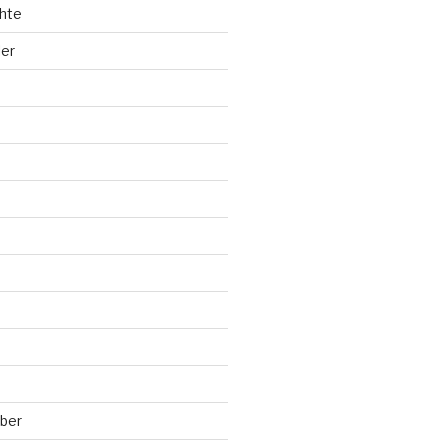
hte
ler
ber