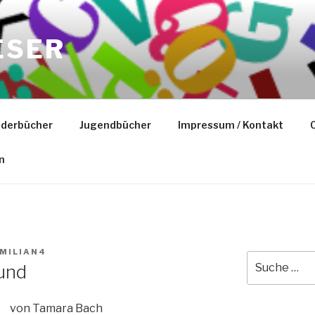
ESER
nderbücher
Jugendbücher
Impressum / Kontakt
C
n
MILIAN4
Suche
Hund
nach:
von Tamara Bach