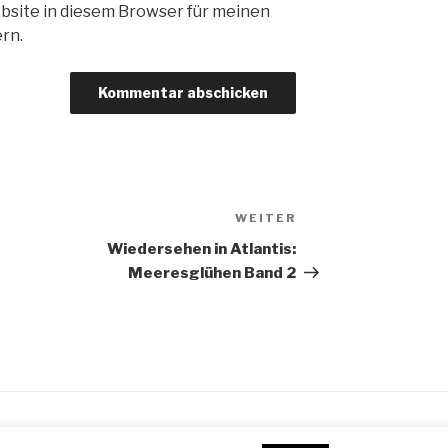
bsite in diesem Browser für meinen
rn.
WEITER
Nächster
Beitrag
Wiedersehen in Atlantis:
Meeresglühen Band 2