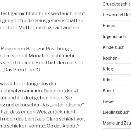
Gruselgeschic
fast gar nicht mehr. Es wird auch nicht
Hexen und Hei
sorgungen für die Hausgemeinschaft zu
Humor
ee ihrer Mutter, um Luze auf andere
Jugendbuch
Kinderbuch
 Rosa einen Brief zur Post bringt,
s hat sie seit Monaten nicht mehr
Kochen
sie jetzt einen Hund hat, den nur s i e
Krieg
 „Das Pferd“ heißt.
Krimi
twas älterer Junge aus der
anchmal zusammen. Dabei entdeckt
Kunst
ür und die drei gehen hinein. Sie
Liebe
ng und erforschen das „unterirdische“
t zu, dass er den Weg zurück nicht
Lieblingsbuch
 noch das Licht aus. Clara schlägt vor,
Magie und Zau
ama schicken könnte. Ob das klappt?