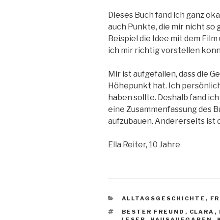
Dieses Buch fand ich ganz ok
auch Punkte, die mir nicht so 
Beispiel die Idee mit dem Film 
ich mir richtig vorstellen kon
Mir ist aufgefallen, dass die 
Höhepunkt hat. Ich persönlich
haben sollte. Deshalb fand ich
eine Zusammenfassung des B
aufzubauen. Andererseits ist 
Ella Reiter, 10 Jahre
KATEGORIEN
ALLTAGSGESCHICHTE
,
F
SCHLAGWÖRTER
BESTER FREUND
,
CLARA
,
LESER
,
HAUSAUFGABEN
,