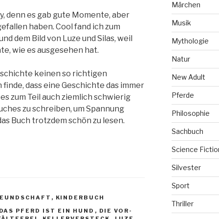
Märchen
ay, denn es gab gute Momente, aber
Musik
gefallen haben. Cool fand ich zum
und dem Bild von Luze und Silas, weil
Mythologie
nte, wie es ausgesehen hat.
Natur
Geschichte keinen so richtigen
New Adult
 finde, dass eine Geschichte das immer
Pferde
 es zum Teil auch ziemlich schwierig
uches zu schreiben, um Spannung
Philosophie
das Buch trotzdem schön zu lesen.
Sachbuch
Science Fictio
Silvester
Sport
REUNDSCHAFT
,
KINDERBUCH
Thriller
DAS PFERD IST EIN HUND
,
DIE VOR-
KÄLTEFREI
,
KELLERVERSTECK
,
LUZE
,