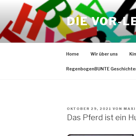
Zum
Inhalt
DIE VOR-L
springen
Home
Wir über uns
Ki
RegenbogenBUNTE Geschichte
VERÖFFENTLICHT
OKTOBER 29, 2021
VON
MAXI
AM
Das Pferd ist ein 