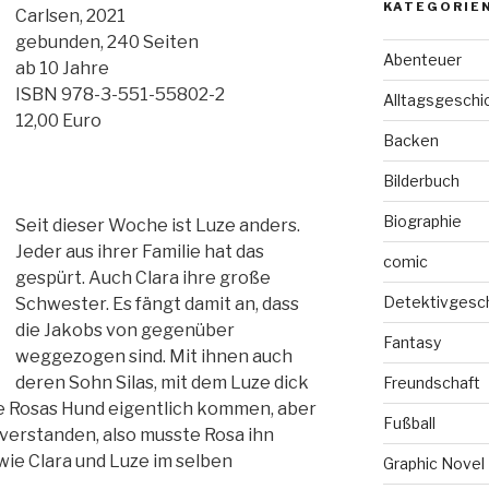
KATEGORIE
Carlsen, 2021
gebunden, 240 Seiten
Abenteuer
ab 10 Jahre
ISBN 978-3-551-55802-2
Alltagsgeschi
12,00 Euro
Backen
Bilderbuch
Biographie
Seit dieser Woche ist Luze anders.
Jeder aus ihrer Familie hat das
comic
gespürt. Auch Clara ihre große
Detektivgesc
Schwester. Es fängt damit an, dass
die Jakobs von gegenüber
Fantasy
weggezogen sind. Mit ihnen auch
deren Sohn Silas, mit dem Luze dick
Freundschaft
te Rosas Hund eigentlich kommen, aber
Fußball
n verstanden, also musste Rosa ihn
ie Clara und Luze im selben
Graphic Novel