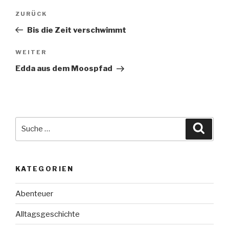
Beitragsnavigation
Vorheriger
ZURÜCK
Beitrag
Bis die Zeit verschwimmt
Nächster
WEITER
Beitrag
Edda aus dem Moospfad
Suche
Suche
nach:
KATEGORIEN
Abenteuer
Alltagsgeschichte