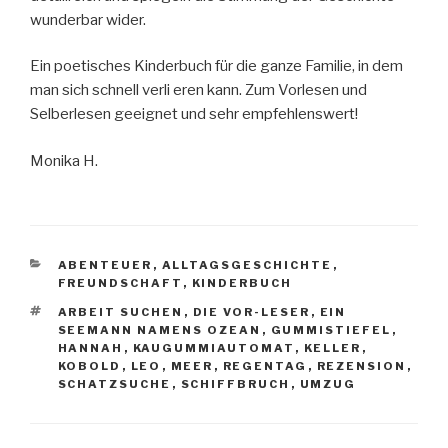
wunderbar wider.
Ein poetisches Kinderbuch für die ganze Familie, in dem
man sich schnell verli eren kann. Zum Vorlesen und
Selberlesen geeignet und sehr empfehlenswert!
Monika H.
KATEGORIEN
ABENTEUER
,
ALLTAGSGESCHICHTE
,
FREUNDSCHAFT
,
KINDERBUCH
SCHLAGWÖRTER
ARBEIT SUCHEN
,
DIE VOR-LESER
,
EIN
SEEMANN NAMENS OZEAN
,
GUMMISTIEFEL
,
HANNAH
,
KAUGUMMIAUTOMAT
,
KELLER
,
KOBOLD
,
LEO
,
MEER
,
REGENTAG
,
REZENSION
,
SCHATZSUCHE
,
SCHIFFBRUCH
,
UMZUG