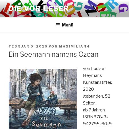
Zum
DIE VOR-LESER
Inhalt
springen
Menü
VERÖFFENTLICHT
FEBRUAR 9, 2020
VON
MAXIMILIAN4
AM
Ein Seemann namens Ozean
von Louise
Heymans
Kunstanstifter,
2020
gebunden, 52
Seiten
ab 7 Jahren
ISBN978-3-
942795-60-9