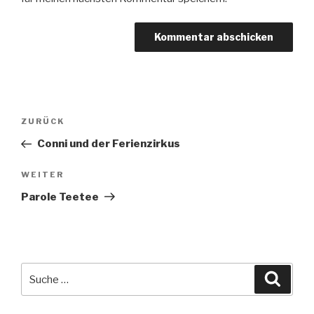
Beitragsnavigation
Vorheriger
ZURÜCK
Beitrag
Conni und der Ferienzirkus
Nächster
WEITER
Beitrag
Parole Teetee
Suche
Suche
nach: