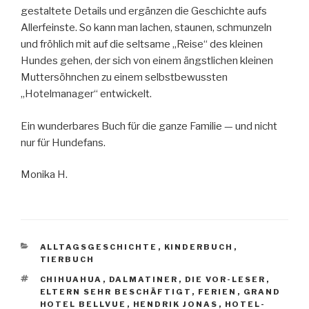
gestaltete Details und ergänzen die Geschichte aufs
Allerfeinste. So kann man lachen, staunen, schmunzeln
und fröhlich mit auf die seltsame „Reise“ des kleinen
Hundes gehen, der sich von einem ängstlichen kleinen
Muttersöhnchen zu einem selbstbewussten
„Hotelmanager“ entwickelt.
Ein wunderbares Buch für die ganze Familie — und nicht
nur für Hundefans.
Monika H.
KATEGORIEN
ALLTAGSGESCHICHTE
,
KINDERBUCH
,
TIERBUCH
SCHLAGWÖRTER
CHIHUAHUA
,
DALMATINER
,
DIE VOR-LESER
,
ELTERN SEHR BESCHÄFTIGT
,
FERIEN
,
GRAND
HOTEL BELLVUE
,
HENDRIK JONAS
,
HOTEL-