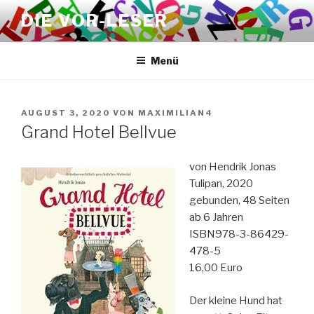
Zum
DIE VOR-LESER
Inhalt
springen
Menü
VERÖFFENTLICHT
AUGUST 3, 2020
VON
MAXIMILIAN4
AM
Grand Hotel Bellvue
von Hendrik Jonas
Tulipan, 2020
gebunden, 48 Seiten
ab 6 Jahren
ISBN978-3-86429-
478-5
16,00 Euro
Der kleine Hund hat