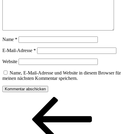
Name
*
E-Mail-Adresse
*
Website
Name, E-Mail-Adresse und Website in diesem Browser für
meinen nächsten Kommentar speichern.
Beitragsnavigation
Vorheriger
Beitrag