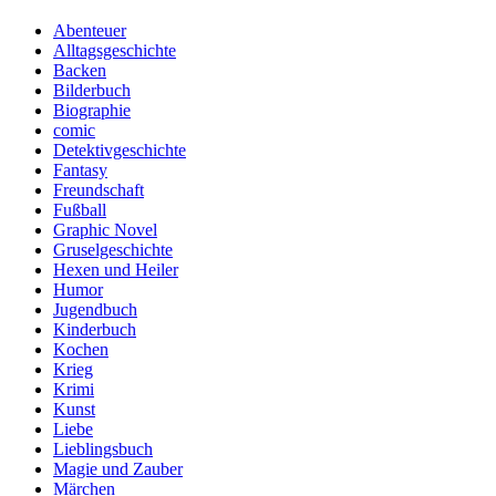
Abenteuer
Alltagsgeschichte
Backen
Bilderbuch
Biographie
comic
Detektivgeschichte
Fantasy
Freundschaft
Fußball
Graphic Novel
Gruselgeschichte
Hexen und Heiler
Humor
Jugendbuch
Kinderbuch
Kochen
Krieg
Krimi
Kunst
Liebe
Lieblingsbuch
Magie und Zauber
Märchen