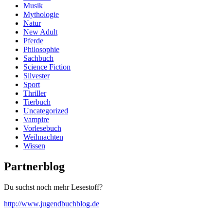
Musik
Mythologie
Natur
New Adult
Pferde
Philosophie
Sachbuch
Science Fiction
Silvester
Sport
Thriller
Tierbuch
Uncategorized
Vampire
Vorlesebuch
Weihnachten
Wissen
Partnerblog
Du suchst noch mehr Lesestoff?
http://www.jugendbuchblog.de