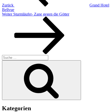
Zurück
Grand Hotel
Bellvue
Nächster
Weiter
Sturmläufer- Zane gegen die Götter
Beitrag
Suche
nach:
Suchen
Kategorien