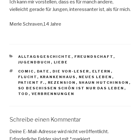
Ich kann mir vorstellen, dass es für manch andere,
vielleicht gerade für Jungen, interessanter ist, als für mich.
Merle Schraven,14 Jahre
KATEGORIEN
ALLTAGSGESCHICHTE
,
FREUNDSCHAFT
,
JUGENDBUCH
,
LIEBE
SCHLAGWÖRTER
COMIC
,
DATE
,
DIE VOR-LESER
,
ELTERN
,
FLUCHT
,
KRANKENHAUS
,
NEUES LEBEN
,
PATIENT F.
,
REZENSION
,
SHAUN HUTCHINSON
,
SO BESCHISSEN SCHÖN IST NUR DAS LEBEN
,
TOD
,
VERBRENNUNGEN
Schreibe einen Kommentar
Deine E-Mail-Adresse wird nicht veröffentlicht.
Erforderliche Felder sind mit
*
markiert