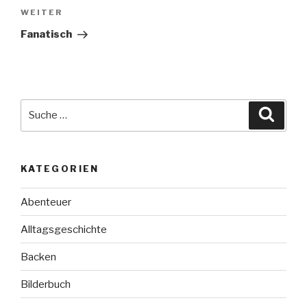
Nächster
WEITER
Beitrag
Fanatisch
Suche
Suche
nach:
KATEGORIEN
Abenteuer
Alltagsgeschichte
Backen
Bilderbuch