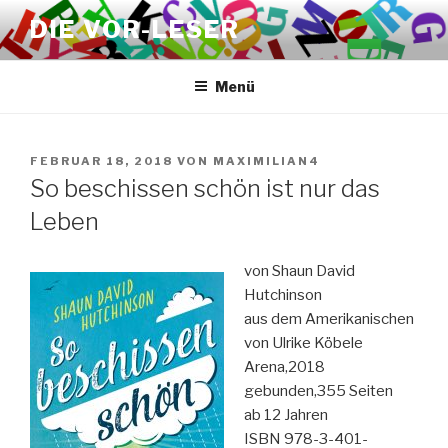
Zum
DIE VOR-LESER
Inhalt
springen
Menü
VERÖFFENTLICHT
FEBRUAR 18, 2018
VON
MAXIMILIAN4
AM
So beschissen schön ist nur das
Leben
von Shaun David
Hutchinson
aus dem Amerikanischen
von Ulrike Köbele
Arena,2018
gebunden,355 Seiten
ab 12 Jahren
ISBN 978-3-401-