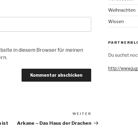
Weihnachten
Wissen
PARTNERBL
bsite in diesem Browser für meinen
Du suchst noc
rn.
http://www.ju
WEITER
Nächster
Beitrag
 ist
Arkane – Das Haus der Drachen