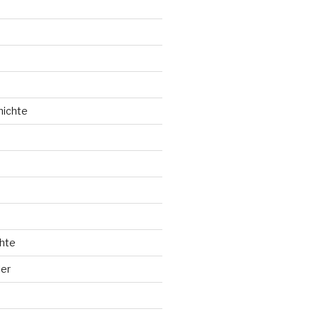
hichte
hte
ler