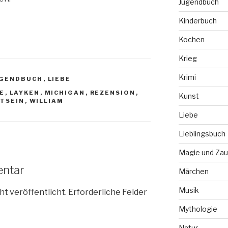
Jugendbuch
Kinderbuch
Kochen
Krieg
Krimi
UGENDBUCH
,
LIEBE
GE
,
LAYKEN
,
MICHIGAN
,
REZENSION
,
Kunst
BTSEIN
,
WILLIAM
Liebe
Lieblingsbuch
Magie und Zau
entar
Märchen
Musik
ht veröffentlicht.
Erforderliche Felder
Mythologie
Natur