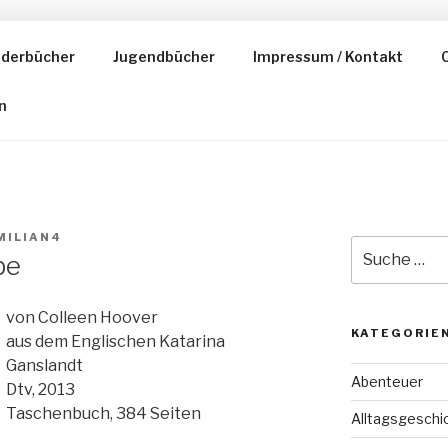
nderbücher
Jugendbücher
Impressum / Kontakt
C
ESER
n
MILIAN4
Suche
be
nach:
von Colleen Hoover
KATEGORIE
aus dem Englischen Katarina
Ganslandt
Abenteuer
Dtv, 2013
Taschenbuch, 384 Seiten
Alltagsgeschi