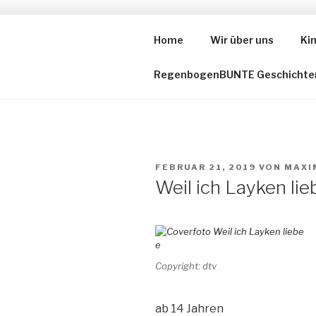
Zum
Inhalt
Home
Wir über uns
Ki
DIE VOR-L
springen
RegenbogenBUNTE Geschichte
VERÖFFENTLICHT
FEBRUAR 21, 2019
VON
MAXI
AM
Weil ich Layken lie
Copyright: dtv
ab 14 Jahren