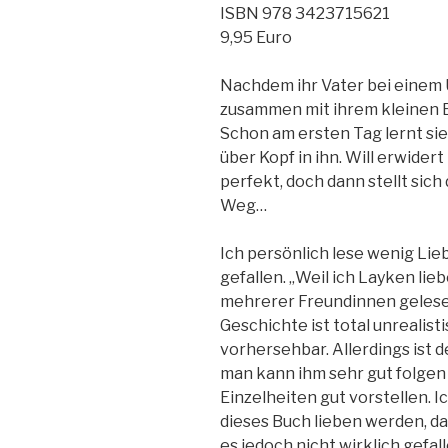
ISBN 978 3423715621
9,95 Euro
Nachdem ihr Vater bei einem U
zusammen mit ihrem kleinen B
Schon am ersten Tag lernt sie
über Kopf in ihn. Will erwidert
perfekt, doch dann stellt sich
Weg…
Ich persönlich lese wenig Lie
gefallen. „Weil ich Layken lie
mehrerer Freundinnen gelesen
Geschichte ist total unrealist
vorhersehbar. Allerdings ist d
man kann ihm sehr gut folgen
Einzelheiten gut vorstellen. 
dieses Buch lieben werden, da 
es jedoch nicht wirklich gefall