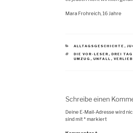
Mara Frohreich, 16 Jahre
KATEGORIEN
ALLTAGSGESCHICHTE
,
J
SCHLAGWÖRTER
DIE VOR-LESER
,
DREI TA
UMZUG
,
UNFALL
,
VERLIE
Schreibe einen Komm
Deine E-Mail-Adresse wird nic
sind mit
*
markiert