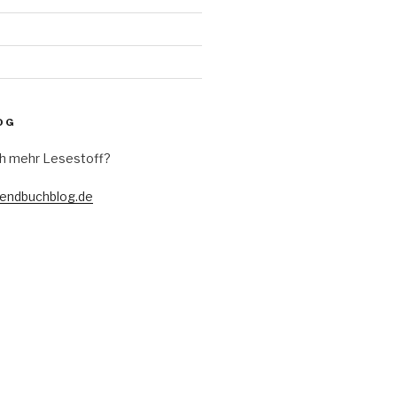
OG
h mehr Lesestoff?
gendbuchblog.de