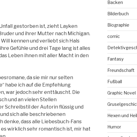
Backen
Bilderbuch
Biographie
nfall gestorben ist, zieht Layken
ruder und ihrer Mutter nach Michigan.
comic
 Will kennen und verliebt sich Hals
Detektivgesc
 ihre Gefühle und drei Tage lang ist alles
 das Leben ihnen mit aller Macht in den
Fantasy
Freundschaft
besromane, da sie mir nur selten
Fußball
be“ habe ich auf die Empfehlung
, war jedoch sehr enttäuscht. Die
Graphic Novel
isch und an vielen Stellen
Gruselgeschic
er Schreibstil der Autorin flüssig und
 und sich alle beschriebenen
Hexen und Hei
Ich denke, dass alle Liebesbuch-Fans
Humor
es wirklich sehr romantisch ist, mir hat
en.