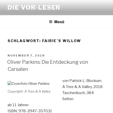
Zum
DIE VOR-LESER
Inhalt
springen
Menü
SCHLAGWORT:
FAIRIE´S WILLOW
VERÖFFENTLICHT
NOVEMBER 7, 2018
AM
Oliver Parkins: Die Entdeckung von
Carsalen
von Patrick L. Blockum
A Tree & A Valley, 2018
Copyright: A Tree & A Valley
Taschenbuch, 384
Seiten
ab 11 Jahren
ISBN: 978-3947-357031