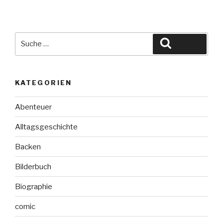
Parkins:
Die
Entdeckung
von
Suche
Suchen
Carsalen“
nach:
KATEGORIEN
Abenteuer
Alltagsgeschichte
Backen
Bilderbuch
Biographie
comic