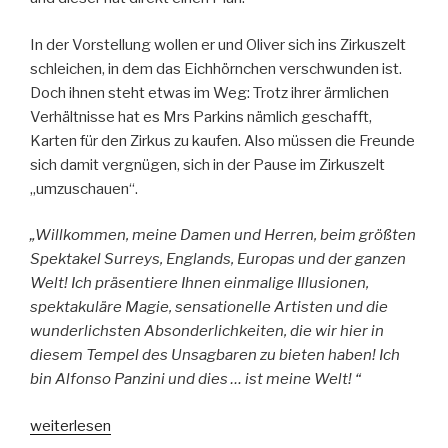
In der Vorstellung wollen er und Oliver sich ins Zirkuszelt
schleichen, in dem das Eichhörnchen verschwunden ist.
Doch ihnen steht etwas im Weg: Trotz ihrer ärmlichen
Verhältnisse hat es Mrs Parkins nämlich geschafft,
Karten für den Zirkus zu kaufen. Also müssen die Freunde
sich damit vergnügen, sich in der Pause im Zirkuszelt
„umzuschauen“.
„Willkommen, meine Damen und Herren, beim größten
Spektakel Surreys, Englands, Europas und der ganzen
Welt! Ich präsentiere Ihnen einmalige Illusionen,
spektakuläre Magie, sensationelle Artisten und die
wunderlichsten Absonderlichkeiten, die wir hier in
diesem Tempel des Unsagbaren zu bieten haben! Ich
bin Alfonso Panzini und dies … ist meine Welt! “
„Oliver
weiterlesen