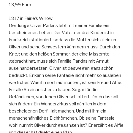
13,99 Euro
1917 in Fairie’s Willow:
Der Junge Oliver Parkins lebt mit seiner Familie ein
bescheidenes Leben. Der Vater der drei Kinder ist in
Frankreich stationiert, sodass die Mutter sich allein um
Oliver und seine Schwestern kümmern muss. Durch den
Krieg und den heißen Sommer, der eine Missernte
gebracht hat, muss sich Familie Parkins mit Armut
auseinandersetzen. Oliver ist deswegen ganz schön
bedrückt. Er kann seine Fantasie nicht mehr so ausleben
wie früher. Was ihn noch aufmuntert, ist sein Freund Alfie.
Für alle Streiche ist er zu haben. Sogar für die
Gefährlichen, vor denen Oliver schlottert. Doch das soll
sich ändern: Ein Wanderzirkus soll nämlich in dem
bescheidenen Dorf Halt machen. Und mit ihm ein
menschenähnliches Eichhörnchen. Ob seine Fantasie
wohl nur mit Oliver durchgegangen ist? Er erzählt es Alfie
und dieser hat direkt einen Plan.