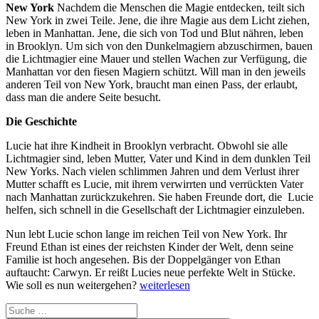
New York
Nachdem die Menschen die Magie entdecken, teilt sich
New York in zwei Teile. Jene, die ihre Magie aus dem Licht ziehen,
leben in Manhattan. Jene, die sich von Tod und Blut nähren, leben
in Brooklyn. Um sich von den Dunkelmagiern abzuschirmen, bauen
die Lichtmagier eine Mauer und stellen Wachen zur Verfügung, die
Manhattan vor den fiesen Magiern schützt. Will man in den jeweils
anderen Teil von New York, braucht man einen Pass, der erlaubt,
dass man die andere Seite besucht.
Die Geschichte
Lucie hat ihre Kindheit in Brooklyn verbracht. Obwohl sie alle
Lichtmagier sind, leben Mutter, Vater und Kind in dem dunklen Teil
New Yorks. Nach vielen schlimmen Jahren und dem Verlust ihrer
Mutter schafft es Lucie, mit ihrem verwirrten und verrückten Vater
nach Manhattan zurückzukehren. Sie haben Freunde dort, die Lucie
helfen, sich schnell in die Gesellschaft der Lichtmagier einzuleben.
Nun lebt Lucie schon lange im reichen Teil von New York. Ihr
Freund Ethan ist eines der reichsten Kinder der Welt, denn seine
Familie ist hoch angesehen. Bis der Doppelgänger von Ethan
auftaucht: Carwyn. Er reißt Lucies neue perfekte Welt in Stücke.
„Golden
Wie soll es nun weitergehen?
weiterlesen
Darkness
Suche
–