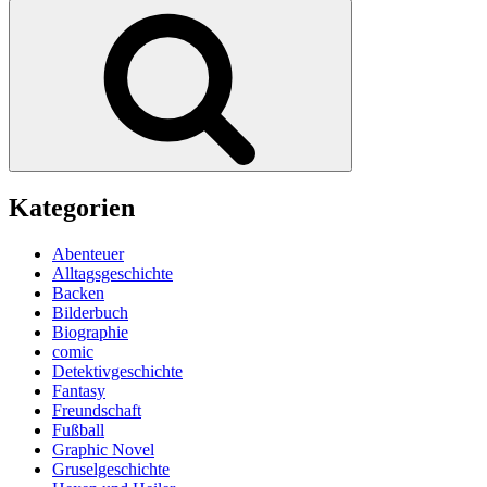
nach:
Stadt
Suchen
aus
Licht
&
Schatten“
Kategorien
Abenteuer
Alltagsgeschichte
Backen
Bilderbuch
Biographie
comic
Detektivgeschichte
Fantasy
Freundschaft
Fußball
Graphic Novel
Gruselgeschichte