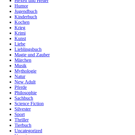
Hexen und Heiler
Humor
Jugendbuch
Kinderbuch
Kochen
Krieg
Krimi
Kunst
Liebe
Lieblingsbuch
Magie und Zauber
Märchen
Musik
Mythologie
Natur
New Adult
Pferde
Philosophie
Sachbuch
Science Fiction
Silvester
Sport
Thriller
Tierbuch
Uncategorized