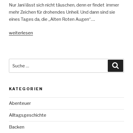
Nur Jani lässt sich nicht täuschen, denn er findet immer
mehr Zeichen für drohendes Unheil. Und dann sind sie
eines Tages da, die „Alten Roten Augen“….
„Der
weiterlesen
Turm
der
Drachenlenker“
Suche
Suche
nach:
KATEGORIEN
Abenteuer
Alltagsgeschichte
Backen