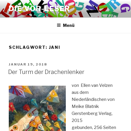
Zum
DIE VOR-LESER
Inhalt
springen
Menü
SCHLAGWORT:
JANI
VERÖFFENTLICHT
JANUAR 19, 2018
AM
Der Turm der Drachenlenker
von Ellen van Velzen
aus dem
Niederländischen von
Meike Blatnik
Gerstenberg Verlag,
2015
gebunden, 256 Seiten