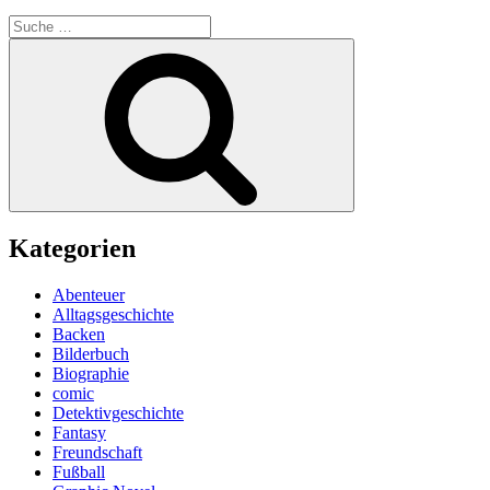
–
Suche
Manchmal
nach:
muss
Suchen
man
einfach
verduften“
Kategorien
Abenteuer
Alltagsgeschichte
Backen
Bilderbuch
Biographie
comic
Detektivgeschichte
Fantasy
Freundschaft
Fußball