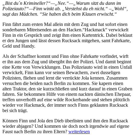
„Bist du´n Krimineller?“—„Nee.“—„Warum sitzt du dann im
Polizeiauto?“—Finn winkt ab. „Verstehst du eh nicht.“ –„Wohl“,
sagt das Mädchen. “Sie haben dich beim Klauen erwischt.“
Finn fährt zum ersten Mal allein mit dem Zug und hat sofort einen
sonderbaren Mitreisenden an den Hacken.“Hackmack“ verwickelt
Finn in ein Gespräch und zeigt ihm einen Kartentrick. Dabei beklaut
er den Jungen und lässt dessen Rucksack mitgehen, samt Fahrkarte,
Geld und Handy.
Als der Schaffner kommt und Finn ohne Fahrkarte vorfindet, wirft
er ihn aus dem Zug und übergibt ihn der Polizei. Und damit beginnt
eine Kette von Verwicklungen. Das Polizeiauto wird in einen Unfall
verwickelt, Finn kann vor seinen Bewachern, zwei dusseligen
Polizisten, fliehen und lernt die verrückte Jola kennen. Zusammen
versuchen die beiden nach Berlin zu kommen. Sie kapern einen
alten Traktor, den sie kurzschließen und kurz darauf in einen Graben
fahren. Sie bekommen Hilfe von einem nackten dänischen Ehepaar,
treffen unverhofft auf eine wilde Rockerbande und stehen plötzlich
wieder vor Hackmack, der immer noch Finns geklauten Rucksack
bei sich trägt.
Können Finn und Jola den Dieb überlisten und ihm den Rucksack
wieder abjagen? Und kommen sie doch noch irgendwie auf eigene
„Kannawoniwasein!
Faust nach Berlin zu ihren Eltern?
weiterlesen