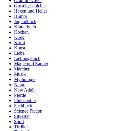
Graphic Novel
Gruselgeschichte
Hexen und Heiler
Humor
Jugendbuch
Kinderbuch
Kochen
Krieg
Krimi
Kunst
Liebe
Lieblingsbuch
Magie und Zauber
Märchen
Musik
Mythologie
Natur
New Adult
Pferde
Philosophie
Sachbuch
Science Fiction
Silvester
Sport
Thriller