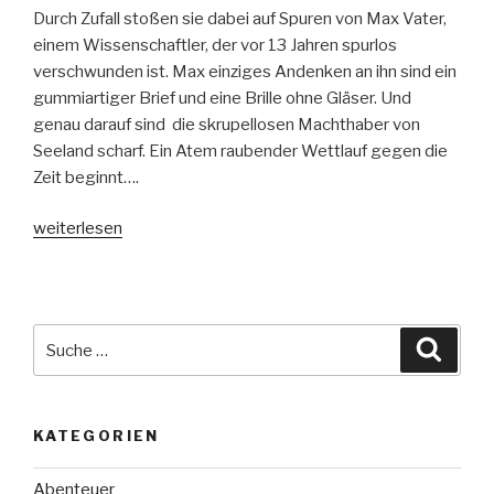
Durch Zufall stoßen sie dabei auf Spuren von Max Vater,
einem Wissenschaftler, der vor 13 Jahren spurlos
verschwunden ist. Max einziges Andenken an ihn sind ein
gummiartiger Brief und eine Brille ohne Gläser. Und
genau darauf sind die skrupellosen Machthaber von
Seeland scharf. Ein Atem raubender Wettlauf gegen die
Zeit beginnt….
„Seeland“
weiterlesen
Suche
Suche
nach:
KATEGORIEN
Abenteuer