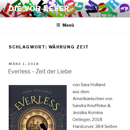
Zum
DIE VOR-LESER
Inhalt
springen
Menü
SCHLAGWORT:
WÄHRUNG ZEIT
VERÖFFENTLICHT
MÄRZ 1, 2018
AM
Everless – Zeit der Liebe
von Sara Holland
aus dem
Amerikanischen von
Sandra Knuffinke &
Jessika Komina
Oetinger, 2018
Hardcover, 384 Seiten