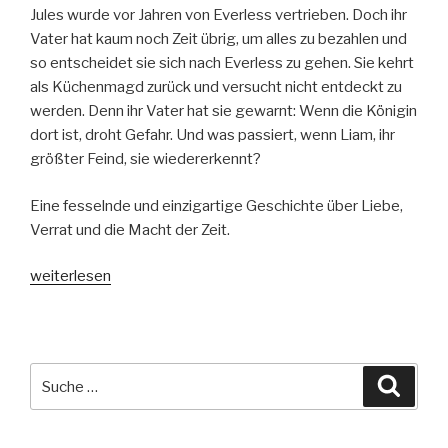
Jules wurde vor Jahren von Everless vertrieben. Doch ihr
Vater hat kaum noch Zeit übrig, um alles zu bezahlen und
so entscheidet sie sich nach Everless zu gehen. Sie kehrt
als Küchenmagd zurück und versucht nicht entdeckt zu
werden. Denn ihr Vater hat sie gewarnt: Wenn die Königin
dort ist, droht Gefahr. Und was passiert, wenn Liam, ihr
größter Feind, sie wiedererkennt?
Eine fesselnde und einzigartige Geschichte über Liebe,
Verrat und die Macht der Zeit.
„Everless
weiterlesen
–
Zeit
der
Liebe“
Suche
Suche
nach: