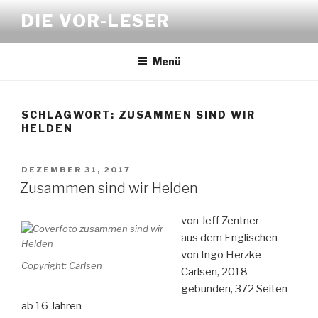
Zum
DIE VOR-LESER
Inhalt
springen
Menü
SCHLAGWORT:
ZUSAMMEN SIND WIR
HELDEN
VERÖFFENTLICHT
DEZEMBER 31, 2017
AM
Zusammen sind wir Helden
von Jeff Zentner
aus dem Englischen
von Ingo Herzke
Copyright: Carlsen
Carlsen, 2018
gebunden, 372 Seiten
ab 16 Jahren