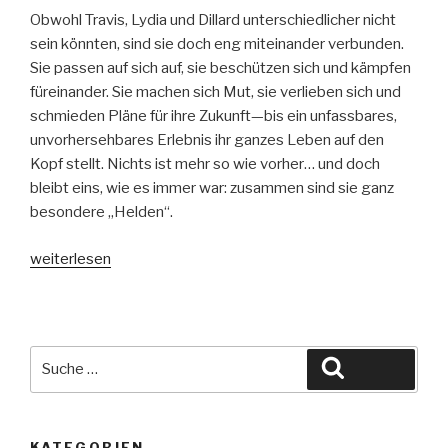
Obwohl Travis, Lydia und Dillard unterschiedlicher nicht
sein könnten, sind sie doch eng miteinander verbunden.
Sie passen auf sich auf, sie beschützen sich und kämpfen
füreinander. Sie machen sich Mut, sie verlieben sich und
schmieden Pläne für ihre Zukunft—bis ein unfassbares,
unvorhersehbares Erlebnis ihr ganzes Leben auf den
Kopf stellt. Nichts ist mehr so wie vorher… und doch
bleibt eins, wie es immer war: zusammen sind sie ganz
besondere „Helden“.
„Zusammen
weiterlesen
sind
wir
Helden“
Suche
Suchen
nach:
KATEGORIEN