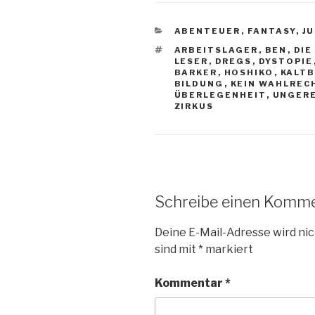
KATEGORIEN
ABENTEUER
,
FANTASY
,
J
SCHLAGWÖRTER
ARBEITSLAGER
,
BEN
,
DIE
LESER
,
DREGS
,
DYSTOPIE
BARKER
,
HOSHIKO
,
KALT
BILDUNG
,
KEIN WAHLREC
ÜBERLEGENHEIT
,
UNGERE
ZIRKUS
Schreibe einen Komm
Deine E-Mail-Adresse wird nic
sind mit
*
markiert
Kommentar
*