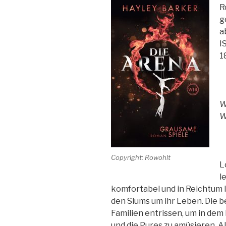
R
g
a
I
1
W
W
Copyright: Rowohlt
L
l
komfortabel und in Reichtum 
den Slums um ihr Leben. Die 
Familien entrissen, um in de
und die Pures zu amüsieren. Al