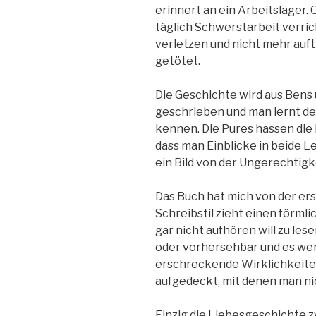
erinnert an ein Arbeitslager
täglich Schwerstarbeit verric
verletzen und nicht mehr auft
getötet.
Die Geschichte wird aus Bens
geschrieben und man lernt de
kennen. Die Pures hassen die
dass man Einblicke in beide 
ein Bild von der Ungerechtigke
Das Buch hat mich von der ers
Schreibstil zieht einen förmli
gar nicht aufhören will zu lese
oder vorhersehbar und es we
erschreckende Wirklichkeiten
aufgedeckt, mit denen man ni
Einzig die Liebesgeschichte 