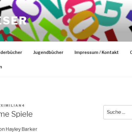
ESER
nderbücher
Jugendbücher
Impressum / Kontakt
C
n
XIMILIAN4
Suche
me Spiele
nach:
on Hayley Barker