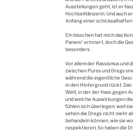
Ausstellungen geht, ist er fas
Hochseiltänzerin. Und auch er 
Anfang einer schicksalhaften
Ein bisschen hat mich das Kon
Panem“ erinnert, doch die Ges
besonders.
Vor allem der Rassismus und 
zwischen Pures und Dregs sin
während die eigentliche Gesc
in den Hintergrund rückt. Das
Welt, in der der Hass gegen 
und welche Auswirkungen dies 
fühlen sich überlegen, weil s
sehen die Dregs nicht mehr al
behandeln können, wie sie wo
respektieren. So haben die D