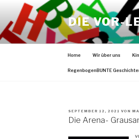
Zum
Inhalt
DIE VOR-L
springen
Home
Wir über uns
Ki
RegenbogenBUNTE Geschichte
VERÖFFENTLICHT
SEPTEMBER 12, 2021
VON
MA
AM
Die Arena- Grausa
v