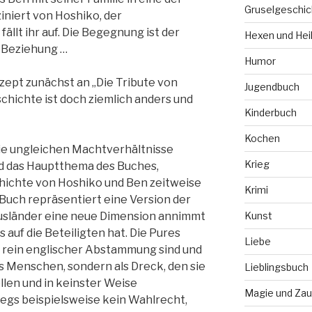
Gruselgeschic
ziniert von Hoshiko, der
fällt ihr auf. Die Begegnung ist der
Hexen und Hei
 Beziehung …
Humor
zept zunächst an „Die Tribute von
Jugendbuch
chichte ist doch ziemlich anders und
Kinderbuch
Kochen
die ungleichen Machtverhältnisse
Krieg
d das Hauptthema des Buches,
hichte von Hoshiko und Ben zeitweise
Krimi
 Buch repräsentiert eine Version der
Ausländer eine neue Dimension annimmt
Kunst
auf die Beteiligten hat. Die Pures
Liebe
ie rein englischer Abstammung sind und
s Menschen, sondern als Dreck, den sie
Lieblingsbuch
llen und in keinster Weise
Magie und Zau
regs beispielsweise kein Wahlrecht,