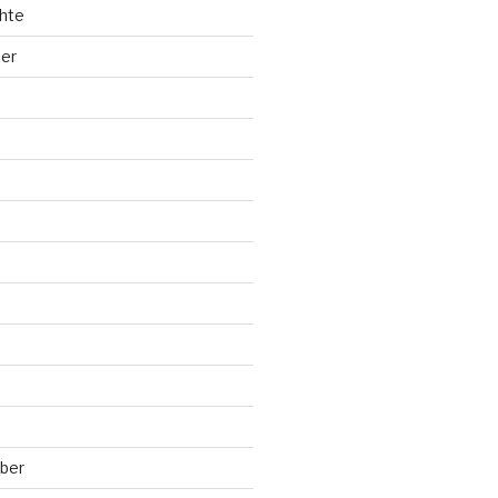
hte
ler
ber