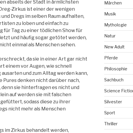
en abseits der Stadt in ärmlichsten
Märchen
 Dreg-Zirkus ist einer der wenigen
Musik
 und Dregs im selben Raum aufhalten,
rtisten zu loben und einfach zu
Mythologie
 für Tag zu einer tödlichen Show für
Natur
rletzt und häufig sogar getötet werden,
 nicht einmal als Menschen sehen.
New Adult
Pferde
rschreckt, da sie in einer Art gar nicht
ührt einem vor Augen, wie schnell
Philosophie
 ausarten und zum Alltag werden kann,
Sachbuch
le Pures denken nicht darüber nach,
st, denn sie hinterfragen es nicht und
Science Fictio
lein auf werden sie mit falschen
gefüttert, sodass diese zu ihrer
Silvester
Dregs nicht mehr als Menschen
Sport
Thriller
gs im Zirkus behandelt werden,