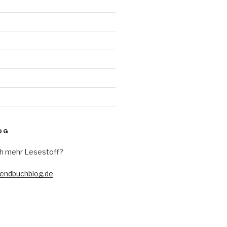
d
OG
h mehr Lesestoff?
gendbuchblog.de