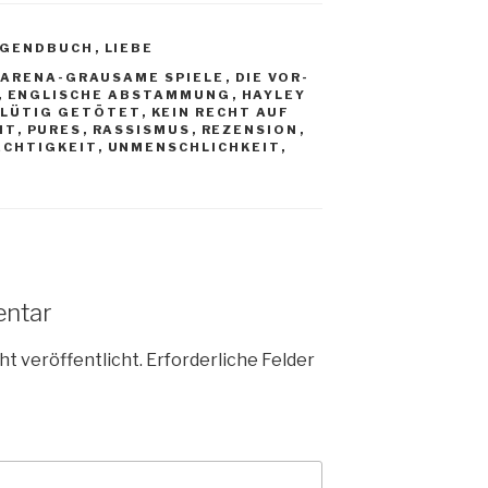
UGENDBUCH
,
LIEBE
 ARENA-GRAUSAME SPIELE
,
DIE VOR-
,
ENGLISCHE ABSTAMMUNG
,
HAYLEY
BLÜTIG GETÖTET
,
KEIN RECHT AUF
HT
,
PURES
,
RASSISMUS
,
REZENSION
,
CHTIGKEIT
,
UNMENSCHLICHKEIT
,
entar
ht veröffentlicht.
Erforderliche Felder