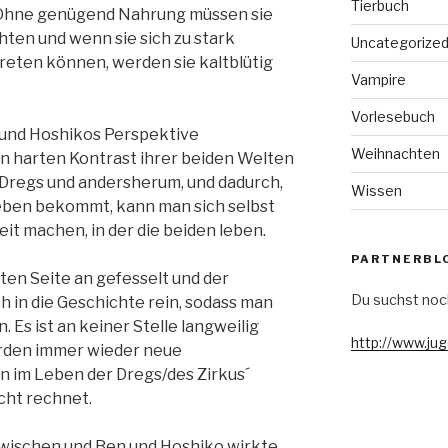
Tierbuch
. Ohne genügend Nahrung müssen sie
hten und wenn sie sich zu stark
Uncategorize
reten können, werden sie kaltblütig
Vampire
Vorlesebuch
 und Hoshikos Perspektive
Weihnachten
n harten Kontrast ihrer beiden Welten
 Dregs und andersherum, und dadurch,
Wissen
Leben bekommt, kann man sich selbst
it machen, in der die beiden leben.
PARTNERBL
ten Seite an gefesselt und der
Du suchst noc
ch in die Geschichte rein, sodass man
n. Es ist an keiner Stelle langweilig
http://www.ju
rden immer wieder neue
 im Leben der Dregs/des Zirkus´
cht rechnet.
zwischen und Ben und Hoshiko wirkte