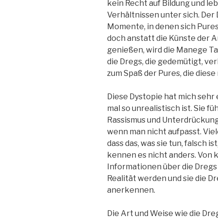
kein Recht auf Bildung und leb
Verhältnissen unter sich. Der
Momente, in denen sich Pures
doch anstatt die Künste der A
genießen, wird die Manege Tag
die Dregs, die gedemütigt, ve
zum Spaß der Pures, die diese
Diese Dystopie hat mich sehr e
mal so unrealistisch ist. Sie f
Rassismus und Unterdrückung
wenn man nicht aufpasst. Vie
dass das, was sie tun, falsch i
kennen es nicht anders. Von k
Informationen über die Dregs 
Realität werden und sie die 
anerkennen.
Die Art und Weise wie die Dre