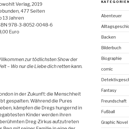
KATEGORIE
owohlt Verlag, 2019
ebunden, 477 Seiten
Abenteuer
b 13 Jahren
SBN 978-3-8052-0048-6
Alltagsgeschi
8,00 Euro
Backen
Bilderbuch
Biographie
illkommen zur tödlichsten Show der
elt – Wo nur die Liebe dich retten kann.
comic
Detektivgesc
Fantasy
ondon in der Zukunft: die Menschheit
ebt gespalten. Während die Pures
Freundschaft
leben, kämpfen die Dregs hungernd in
Fußball
begabtesten Kinder werden ihren
m berühmten Dreg-Zirkus aufzutreten
Graphic Novel
s Ben mit seiner Familie in eine der