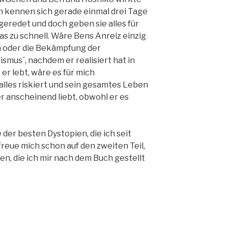
en kennen sich gerade einmal drei Tage
eredet und doch geben sie alles für
was zu schnell. Wäre Bens Anreiz einzig
n oder die Bekämpfung der
smus´, nachdem er realisiert hat in
er lebt, wäre es für mich
 alles riskiert und sein gesamtes Leben
er anscheinend liebt, obwohl er es
 der besten Dystopien, die ich seit
reue mich schon auf den zweiten Teil,
en, die ich mir nach dem Buch gestellt