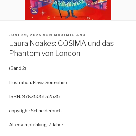
VERÖFFENTLICHT
JUNI 29, 2025
VON
MAXIMILIAN4
AM
Laura Noakes: COSIMA und das
Phantom von London
(Band 2)
Illustration: Flavia Sorrentino
ISBN: 9783505152535
copyright: Schneiderbuch
Altersempfehlung: 7 Jahre