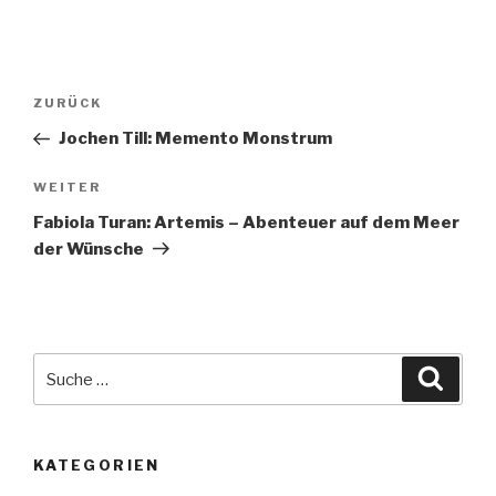
Beitragsnavigation
Vorheriger
ZURÜCK
Beitrag
Jochen Till: Memento Monstrum
Nächster
WEITER
Beitrag
Fabiola Turan: Artemis – Abenteuer auf dem Meer
der Wünsche
Suche
Suche
nach:
KATEGORIEN