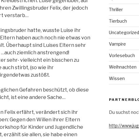
Kreidestrichen. Luise gegenüber, auf
hren Zwillingsbruder Felix, der jedoch
Thriller
rt verstarb…
Tierbuch
lingsbruder hatte, wusste Luise ihr
Uncategorize
e Eltern haben auch noch nie etwas von
Vampire
t. Überhaupt sind Luises Eltern sehr
d …auch ziemlich anstrengend!
Vorlesebuch
er sehr- vielleicht ein bisschen zu
Weihnachten
 auch stirbt, (so wie ihr
r irgendetwas zustößt.
Wissen
möglichen Gefahren beschützt, ob diese
icht, ist eine andere Sache…
PARTNERBL
n Felix erfährt, verändert sich ihr
Du suchst noc
en: Gegen den Willen ihrer Eltern
http://www.ju
rkshop für Kinder und Jugendliche
, erzählt sie allen, sie habe einen