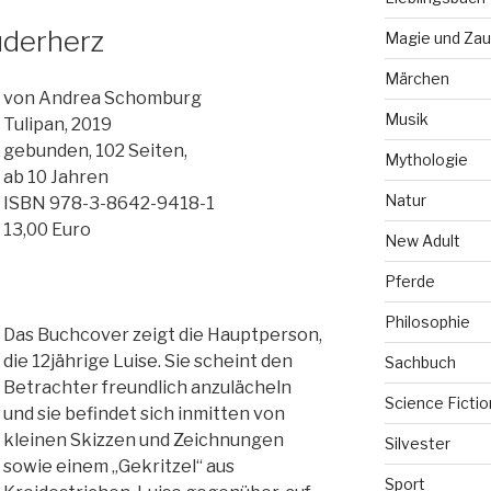
uderherz
Magie und Zau
Märchen
von Andrea Schomburg
Musik
Tulipan, 2019
gebunden, 102 Seiten,
Mythologie
ab 10 Jahren
Natur
ISBN 978-3-8642-9418-1
13,00 Euro
New Adult
Pferde
Philosophie
Das Buchcover zeigt die Hauptperson,
die 12jährige Luise. Sie scheint den
Sachbuch
Betrachter freundlich anzulächeln
Science Fictio
und sie befindet sich inmitten von
kleinen Skizzen und Zeichnungen
Silvester
sowie einem „Gekritzel“ aus
Sport