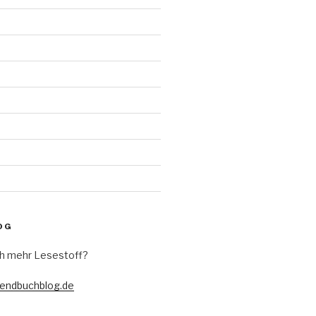
d
OG
h mehr Lesestoff?
gendbuchblog.de