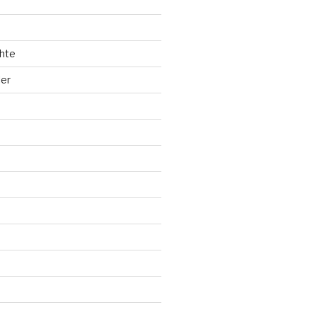
hte
ler