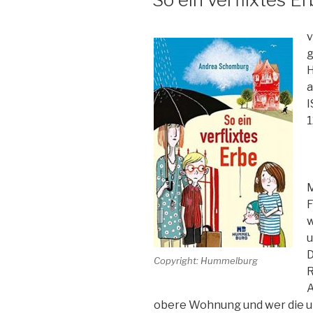
v
g
H
a
I
1
M
F
w
u
D
Copyright: Hummelburg
R
A
obere Wohnung und wer die u