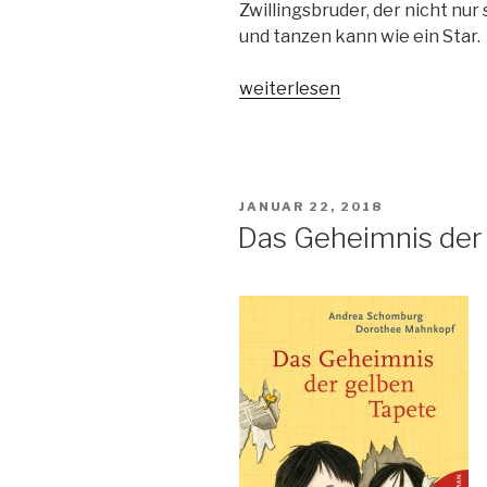
Zwillingsbruder, der nicht nu
und tanzen kann wie ein Star.
„Herzensbruder-
weiterlesen
Bruderherz“
VERÖFFENTLICHT
JANUAR 22, 2018
AM
Das Geheimnis der