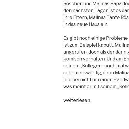
Röschen und Malinas Papa doch
den nächsten Tagen ist es dann
ihre Eltern, Malinas Tante Rö
in das neue Haus ein.
Es gibt noch einige Probleme
ist zum Beispiel kaputt. Mali
angerufen, doch als der dann 
komisch verhalten. Und am End
seinem „Kollegen“ noch mal 
sehr merkwürdig, denn Malina 
hierbei nicht um einen Handwe
was meint er mit seinem „Kol
„So
weiterlesen
ein
verflixtes
Erbe“