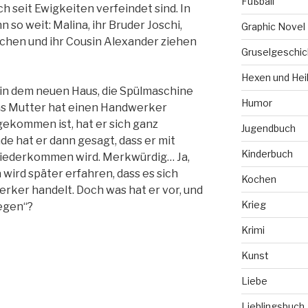
Fußball
 seit Ewigkeiten verfeindet sind. In
 so weit: Malina, ihr Bruder Joschi,
Graphic Novel
schen und ihr Cousin Alexander ziehen
Gruselgeschic
Hexen und Hei
 in dem neuen Haus, die Spülmaschine
Humor
nas Mutter hat einen Handwerker
gekommen ist, hat er sich ganz
Jugendbuch
e hat er dann gesagt, dass er mit
Kinderbuch
wiederkommen wird. Merkwürdig… Ja,
wird später erfahren, dass es sich
Kochen
rker handelt. Doch was hat er vor, und
Krieg
legen“?
Krimi
Kunst
Liebe
Lieblingsbuch