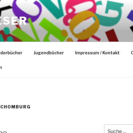
ESER
nderbücher
Jugendbücher
Impressum / Kontakt
C
n
SCHOMBURG
Suche
rbe