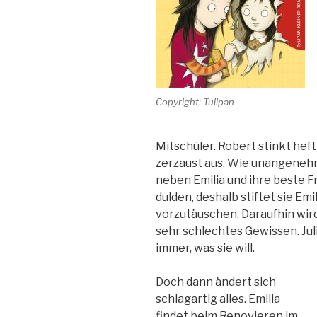
Copyright: Tulipan
Mitschüler. Robert stinkt heft
zerzaust aus. Wie unangenehm
neben Emilia und ihre beste Fre
dulden, deshalb stiftet sie Emi
vorzutäuschen. Daraufhin wird
sehr schlechtes Gewissen. Jul
immer, was sie will.
Doch dann ändert sich
schlagartig alles. Emilia
findet beim Renovieren im