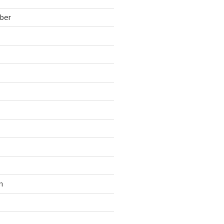
ber
n