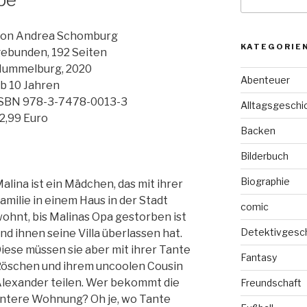
nach:
on Andrea Schomburg
KATEGORIE
ebunden, 192 Seiten
ummelburg, 2020
Abenteuer
b 10 Jahren
SBN 978-3-7478-0013-3
Alltagsgeschi
2,99 Euro
Backen
Bilderbuch
Biographie
alina ist ein Mädchen, das mit ihrer
amilie in einem Haus in der Stadt
comic
ohnt, bis Malinas Opa gestorben ist
Detektivgesc
nd ihnen seine Villa überlassen hat.
iese müssen sie aber mit ihrer Tante
Fantasy
öschen und ihrem uncoolen Cousin
lexander teilen. Wer bekommt die
Freundschaft
ntere Wohnung? Oh je, wo Tante