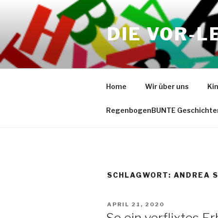
Zum
Inhalt
DIE VOR-L
springen
Home
Wir über uns
Ki
RegenbogenBUNTE Geschichte
SCHLAGWORT:
ANDREA 
VERÖFFENTLICHT
APRIL 21, 2020
AM
So ein verflixtes E