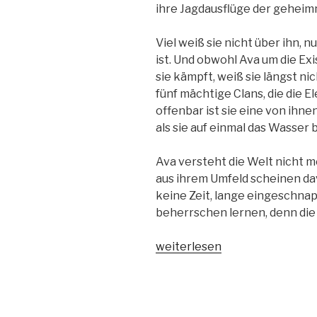
ihre Jagdausflüge der geheimn
Viel weiß sie nicht über ihn, 
ist. Und obwohl Ava um die E
sie kämpft, weiß sie längst ni
fünf mächtige Clans, die die
offenbar ist sie eine von ihnen
als sie auf einmal das Wasser 
Ava versteht die Welt nicht me
aus ihrem Umfeld scheinen da
keine Zeit, lange eingeschnap
beherrschen lernen, denn di
„Sturmtochter
weiterlesen
Band
1
–
Für