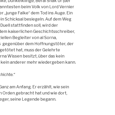
lke, Dunkelklinge, Beral Shak Ur (der
anntesten beim Volk von Lord Vernier
er „junge Falke“ dem Tod ins Auge. Ein
sein Schicksal besiegeln. Auf dem Weg
Duell stattfinden soll, wird der
dem kaiserlichen Geschichtsschreiber,
iellen Begleiter von al Sorna,
es gegenüber dem Hoffnungstöter, der
getötet hat, muss der Gelehrte
orna Wissen besitzt, über das kein
s kein anderer mehr wiedergeben kann.
chichte.“
anz am Anfang. Er erzählt, wie sein
n Orden gebracht hat und wie dort,
eger, seine Legende begann.