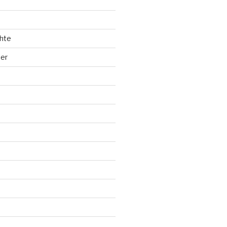
hte
ler