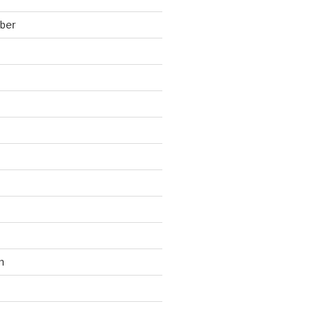
ber
n