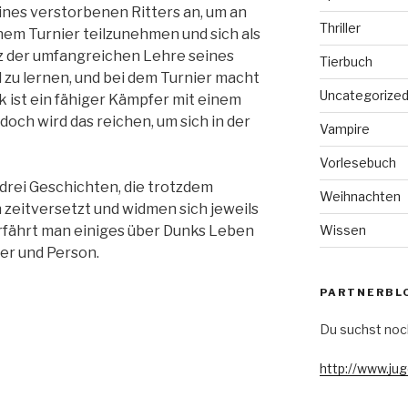
ines verstorbenen Ritters an, um an
Thriller
nem Turnier teilzunehmen und sich als
tz der umfangreichen Lehre seines
Tierbuch
l zu lernen, und bei dem Turnier macht
Uncategorize
k ist ein fähiger Kämpfer mit einem
ch wird das reichen, um sich in der
Vampire
Vorlesebuch
rei Geschichten, die trotzdem
Weihnachten
zeitversetzt und widmen sich jeweils
Wissen
rfährt man einiges über Dunks Leben
ter und Person.
PARTNERBL
Du suchst noc
http://www.ju