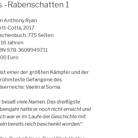
s -Rabenschatten 1
n Anthony Ryan
ett-Cotta, 2017
schenbuch, 775 Seiten
 16 Jahren
BN 978-3608949711
,00 Euro
 ist einer der größten Kämpfer und der
rühmteste Gefangene des
iserreichs: Vaelin al Sorna.
r besaß viele Namen. Das dreißigste
bensjahr hatte er noch nicht erreicht und
ch war er im Laufe der Geschichte mit
teln bereits reich beschenkt worden:“