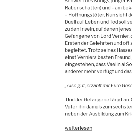
Schwert des Königs, junger Fa
Rabenschatten) und – am bek
– Hoffnungstöter. Nun sieht d
Duell auf Leben und Tod soll 
zu den Inseln, auf denen jenes 
Gefangene von Lord Vernier, 
Ersten der Gelehrten und offiz
begleitet. Trotz seines Hass
einst Verniers besten Freund 
eingestehen, dass Vaelin al S
anderer mehr verfügt und da
„Also gut, erzählt mir Eure Ges
Und der Gefangene fängt an. G
Vater ihn damals zum sechste
neben der Ausbildung zum Kri
„Das
weiterlesen