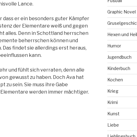
Fußball
isvolle Lance.
Graphic Novel
nur dass er ein besonders guter Kämpfer
Gruselgeschic
xistenz der Elementare weiß und gegen
cht alles. Denn in Schottland herrschen
Hexen und Hei
 Elemente beherrschen können und
Humor
. Das findet sie allerdings erst heraus,
beeinflussen kann.
Jugendbuch
Kinderbuch
hr und fühlt sich verraten, denn alle
von gewusst zu haben. Doch Ava hat
Kochen
pt zu sein. Sie muss ihre Gabe
Krieg
e Elementare werden immer mächtiger.
Krimi
Kunst
Liebe
Lieblingsbuch