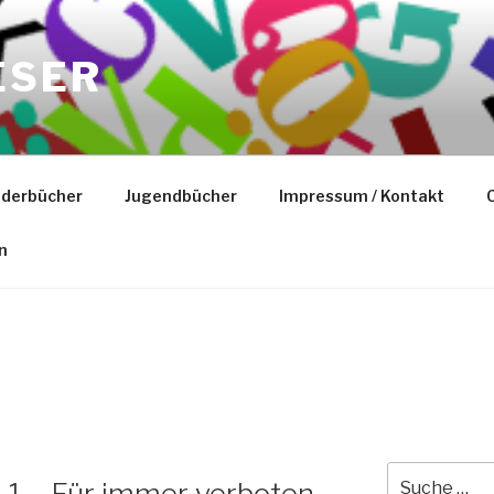
ESER
nderbücher
Jugendbücher
Impressum / Kontakt
C
n
Suche
 1 – Für immer verboten