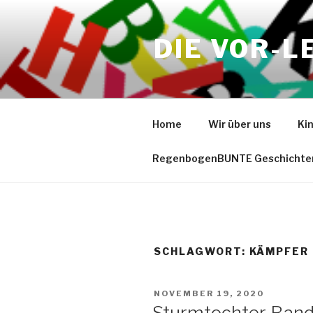
Zum
Inhalt
DIE VOR-L
springen
Home
Wir über uns
Ki
RegenbogenBUNTE Geschichte
SCHLAGWORT:
KÄMPFER
VERÖFFENTLICHT
NOVEMBER 19, 2020
AM
Sturmtochter Band