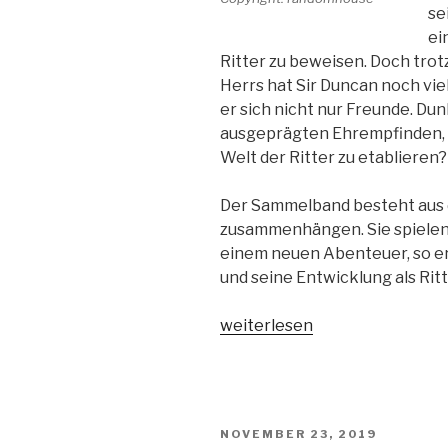
se
ei
Ritter zu beweisen. Doch tro
Herrs hat Sir Duncan noch vie
er sich nicht nur Freunde. Dun
ausgeprägten Ehrempfinden, do
Welt der Ritter zu etablieren?
Der Sammelband besteht aus d
zusammenhängen. Sie spielen 
einem neuen Abenteuer, so e
und seine Entwicklung als Rit
„Der
weiterlesen
Heckenritter
von
Westeros
–
VERÖFFENTLICHT
NOVEMBER 23, 2019
Das