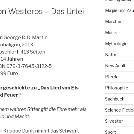
on Westeros – Das Urteil
Magie und Zau
Märchen
Musik
n George R. R. Martin
Mythologie
nhaligon, 2013
oschiert, 413 Seiten
Natur
 14 Jahren
New Adult
BN 978-3-7645-3122-5
,99 Euro
Pferde
rgeschichte zu „Das Lied von Eis
Philosophie
d Feuer“
Sachbuch
nem wahren Ritter gilt die Ehre mehr als
Science Fictio
ld und Macht.
Silvester
r Knappe Dunk nimmt das Schwert
Sport