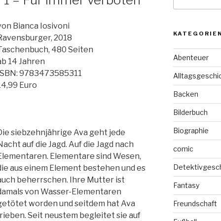
nach:
von Bianca Iosivoni
KATEGORIE
Ravensburger, 2018
Taschenbuch, 480 Seiten
Abenteuer
ab 14 Jahren
ISBN: 9783473585311
Alltagsgeschi
14,99 Euro
Backen
Bilderbuch
Biographie
Die siebzehnjährige Ava geht jede
Nacht auf die Jagd. Auf die Jagd nach
comic
Elementaren. Elementare sind Wesen,
Detektivgesc
die aus einem Element bestehen und es
auch beherrschen. Ihre Mutter ist
Fantasy
damals von Wasser-Elementaren
getötet worden und seitdem hat Ava
Freundschaft
rieben. Seit neustem begleitet sie auf