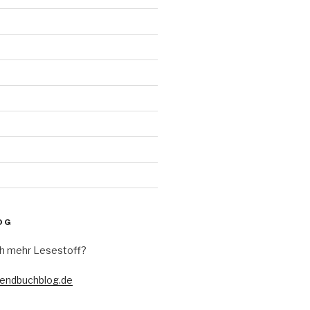
d
OG
h mehr Lesestoff?
gendbuchblog.de