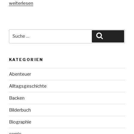
„Fanatisch“
weiterlesen
Suche
Suchen
nach:
KATEGORIEN
Abenteuer
Alltagsgeschichte
Backen
Bilderbuch
Biographie
comic