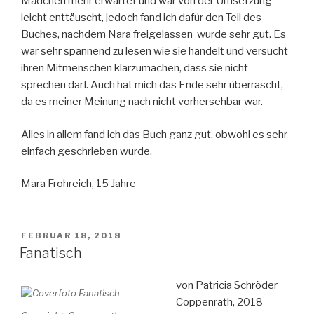
Mädchen mehr erwartet und war von der Umsetzung
leicht enttäuscht, jedoch fand ich dafür den Teil des
Buches, nachdem Nara freigelassen wurde sehr gut. Es
war sehr spannend zu lesen wie sie handelt und versucht
ihren Mitmenschen klarzumachen, dass sie nicht
sprechen darf. Auch hat mich das Ende sehr überrascht,
da es meiner Meinung nach nicht vorhersehbar war.
Alles in allem fand ich das Buch ganz gut, obwohl es sehr
einfach geschrieben wurde.
Mara Frohreich, 15 Jahre
VERÖFFENTLICHT
FEBRUAR 18, 2018
AM
Fanatisch
von Patricia Schröder
Coppenrath, 2018