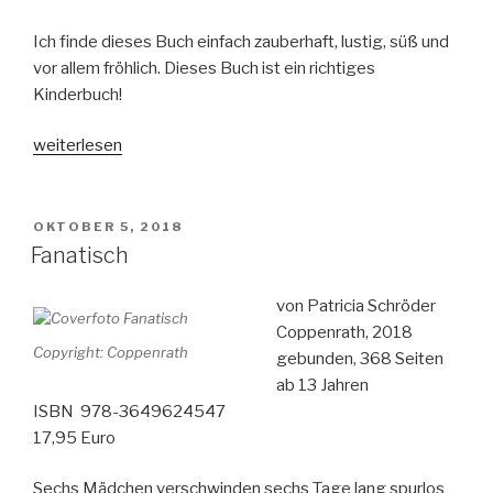
Ich finde dieses Buch einfach zauberhaft, lustig, süß und
vor allem fröhlich. Dieses Buch ist ein richtiges
Kinderbuch!
„Das
weiterlesen
verzauberte
Puppenhaus“
VERÖFFENTLICHT
OKTOBER 5, 2018
AM
Fanatisch
von Patricia Schröder
Coppenrath, 2018
Copyright: Coppenrath
gebunden, 368 Seiten
ab 13 Jahren
ISBN 978-3649624547
17,95 Euro
Sechs Mädchen verschwinden sechs Tage lang spurlos