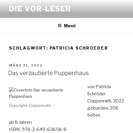
Zum
DIE VOR-LESER
Inhalt
springen
Menü
SCHLAGWORT:
PATRICIA SCHROEDER
VERÖFFENTLICHT
MÄRZ 31, 2022
AM
Das verzauberte Puppenhaus
von Patricia
Schröder
Coppenrath, 2022
Copyright: Coppenrath
gebunden, 208
Seiten
ab 8 Jahren
ISBN: 978-3-649-63658-8