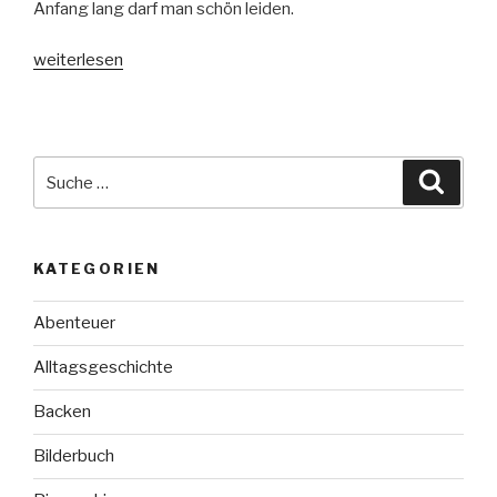
Anfang lang darf man schön leiden.
„Federleicht.
weiterlesen
Wie
Nebel
im
Wind“
Suche
Suche
nach:
KATEGORIEN
Abenteuer
Alltagsgeschichte
Backen
Bilderbuch