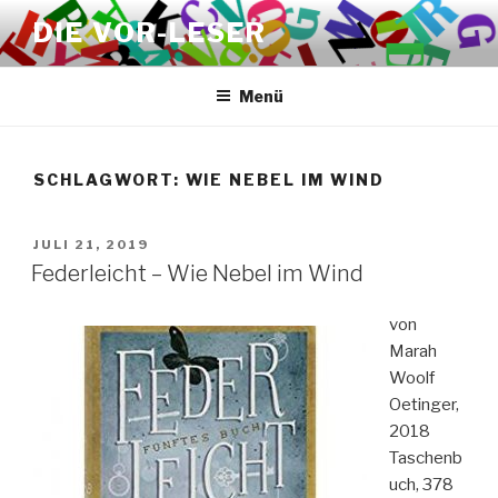
Zum
DIE VOR-LESER
Inhalt
springen
Menü
SCHLAGWORT:
WIE NEBEL IM WIND
VERÖFFENTLICHT
JULI 21, 2019
AM
Federleicht – Wie Nebel im Wind
von
Marah
Woolf
Oetinger,
2018
Taschenb
uch, 378