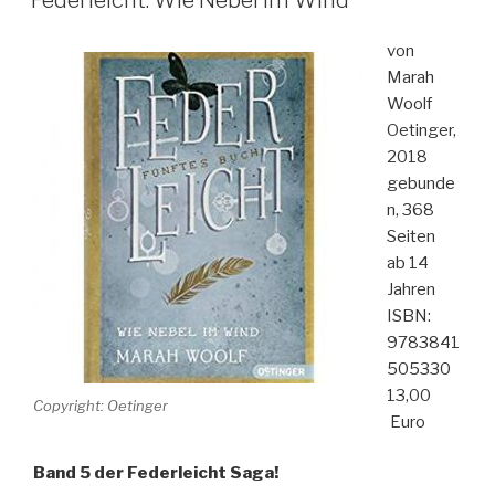
Wind“
von
Marah
Woolf
Oetinger,
2018
gebunde
n, 368
Seiten
ab 14
Jahren
ISBN:
9783841
505330
13,00
Copyright: Oetinger
Euro
Band 5 der Federleicht Saga!