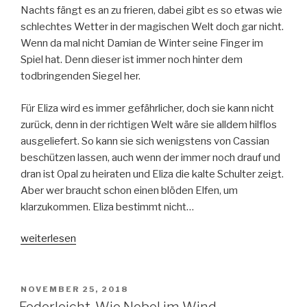
Nachts fängt es an zu frieren, dabei gibt es so etwas wie
schlechtes Wetter in der magischen Welt doch gar nicht.
Wenn da mal nicht Damian de Winter seine Finger im
Spiel hat. Denn dieser ist immer noch hinter dem
todbringenden Siegel her.
Für Eliza wird es immer gefährlicher, doch sie kann nicht
zurück, denn in der richtigen Welt wäre sie alldem hilflos
ausgeliefert. So kann sie sich wenigstens von Cassian
beschützen lassen, auch wenn der immer noch drauf und
dran ist Opal zu heiraten und Eliza die kalte Schulter zeigt.
Aber wer braucht schon einen blöden Elfen, um
klarzukommen. Eliza bestimmt nicht…
„Federleicht
weiterlesen
–
Wie
Nebel
VERÖFFENTLICHT
NOVEMBER 25, 2018
AM
im
Federleicht. Wie Nebel im Wind