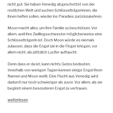
nicht gut. Sie haben Venedig abgeschottet von der
restlichen Welt und suchen Schlüsselträgerinnen, die
ihnen helfen sollen, wieder ins Paradies zurückzukehren.
Moon macht alles, um ihre Familie zu beschützen. Vor
allem, weil ihre Zwillingsschwester möglicherweise eine
Schlüsselträgerin ist. Doch Moon würde es niemals
zulassen, dass die Engel sie in die Finger kriegen, vor
allem nicht, als plötzlich Lucifer auftaucht.
Denn dass er da ist, kann nichts Gutes bedeuten.
Innerhalb von wenigen Tagen kennen einige Engel ihren
Namen und Moon weiß: Eine Flucht aus Venedig wird
dadurch nur noch schwieriger als zuvor. Vor allem, als sie
beginnt einem besonderen Engel zu vertrauen.
„Rückkehr
weiterlesen
der
Engel“