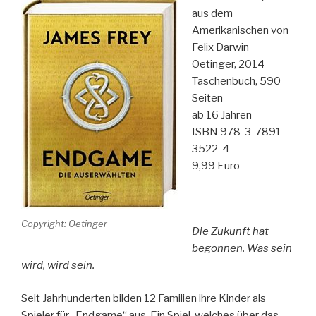
des
aus dem
Lale
Amerikanischen von
Sokolov“
Felix Darwin
Oetinger, 2014
Taschenbuch, 590
Seiten
ab 16 Jahren
ISBN 978-3-7891-
3522-4
9,99 Euro
Copyright: Oetinger
Die Zukunft hat
begonnen. Was sein
wird, wird sein.
Seit Jahrhunderten bilden 12 Familien ihre Kinder als
Spieler für „Endgame“ aus. Ein Spiel, welches über das