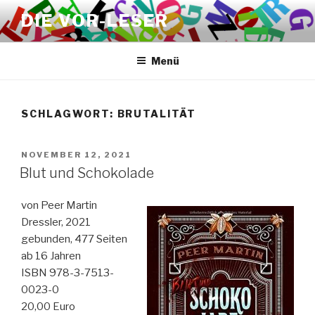
Zum
DIE VOR-LESER
Inhalt
springen
Menü
SCHLAGWORT:
BRUTALITÄT
VERÖFFENTLICHT
NOVEMBER 12, 2021
AM
Blut und Schokolade
von Peer Martin
Dressler, 2021
gebunden, 477 Seiten
ab 16 Jahren
ISBN 978-3-7513-
0023-0
20,00 Euro