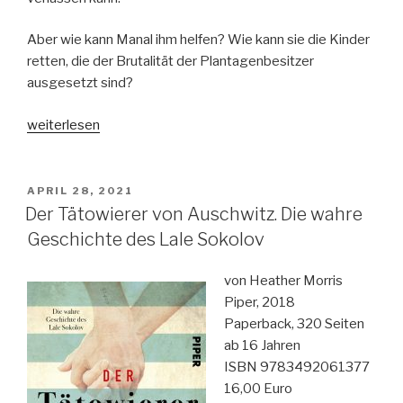
Aber wie kann Manal ihm helfen? Wie kann sie die Kinder
retten, die der Brutalität der Plantagenbesitzer
ausgesetzt sind?
„Blut
weiterlesen
und
Schokolade“
VERÖFFENTLICHT
APRIL 28, 2021
AM
Der Tätowierer von Auschwitz. Die wahre
Geschichte des Lale Sokolov
von Heather Morris
Piper, 2018
Paperback, 320 Seiten
ab 16 Jahren
ISBN 9783492061377
16,00 Euro