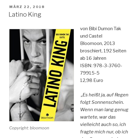
VERÖFFENTLICHT
MÄRZ 22, 2018
AM
Latino King
von Bibi Dumon Tak
und Castel
Bloomoon, 2013
broschiert, 192 Seiten
ab 16 Jahren
ISBN: 978-3-3760-
79915-5
12,98 Euro
„Es heißt ja, auf Regen
folgt Sonnenschein.
Wenn man lang genug
wartete, war das
vielleicht auch so, ich
Copyright: bloomoon
fragte mich nur, ob ich