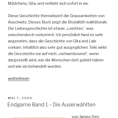
Mädchens, Gita, und verliebt sich sofort in sie.
Diese Geschichte thematisiert die Grausamkeiten von
Auschwitz. Dieses Buch zeigt die Brutalität realitätsnah.
Die Liebesgeschichte ist etwas „Leichtes“, was
zwischendurch vorkommt. Ich persönlich fand es sehr
angenehm, dass die Geschichte von Gita und Lale
vorkam. Inhaltlich also sehr gut ausgeglichen. Teils wirkt
die Geschichte nur auf mich „verharmlosend“, wenn
dargestellt wird, wie die Menschen dort gelebt haben
und wie sie behandelt wurden.
„Der
weiterlesen
Tätowierer
von
Auschwitz.
VERÖFFENTLICHT
MAI 7, 2020
AM
Die
Endgame Band 1 – Die Auserwählten
wahre
Geschichte
von James Frey