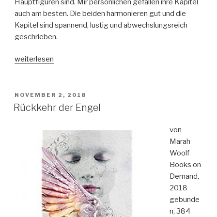
Hauptfiguren sind. Mir persönlichen gefallen ihre Kapitel
auch am besten. Die beiden harmonieren gut und die
Kapitel sind spannend, lustig und abwechslungsreich
geschrieben.
„Endgame
weiterlesen
Band
1
–
VERÖFFENTLICHT
NOVEMBER 2, 2018
AM
Die
Rückkehr der Engel
Auserwählten“
von
Marah
Woolf
Books on
Demand,
2018
gebunde
n, 384