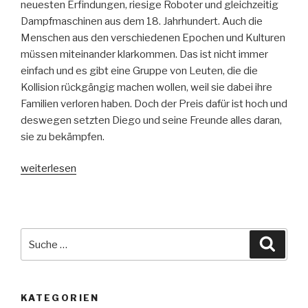
neuesten Erfindungen, riesige Roboter und gleichzeitig
Dampfmaschinen aus dem 18. Jahrhundert. Auch die
Menschen aus den verschiedenen Epochen und Kulturen
müssen miteinander klarkommen. Das ist nicht immer
einfach und es gibt eine Gruppe von Leuten, die die
Kollision rückgängig machen wollen, weil sie dabei ihre
Familien verloren haben. Doch der Preis dafür ist hoch und
deswegen setzten Diego und seine Freunde alles daran,
sie zu bekämpfen.
„Timeless
weiterlesen
–
Retter
der
verlorenen
Suche
Suche
Zeit“
nach:
KATEGORIEN