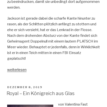
zu beeindrucken, damit sie unbedingt dort aufgenommen
werden.
Jackson ist gerade dabei die scharfe Kante hinunter zu
rasen, als der Schlitten plötzlich anfängt zu stottern und
ehe er sich versieht, hat er das Lenkrad in der Flosse.
Nach dem drohenden Absturz von der Kante findet sich
Geheimagent Doppelnull mit einem lautem PLATSCH im
Meer wieder. Behauptet er jedenfalls, denn in Wirklichkeit
ist er in einen Teich mitten in einen FBI Einsatz
geplatscht!
„Die
weiterlesen
Pinguin-
Spione
–
VERÖFFENTLICHT
DEZEMBER 8, 2019
AM
in
Royal – Ein Königreich aus Glas
geheimer
Mission“
von Valentina Fast