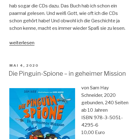
hab sogar die CDs dazu. Das Buch hab ich schon ein
paarmal gelesen. Und weiß Gott, wie oft ich die CDs
schon gehört habe! Und obwohl ich die Geschichte ja
schon kenne, macht es immer wieder Spaß sie zu lesen.
„Hinter
weiterlesen
verzauberten
Fenstern
–
VERÖFFENTLICHT
MAI 4, 2020
AM
eine
Die Pinguin-Spione – in geheimer Mission
geheimnisvolle
Adventsgeschichte“
von Sam Hay
Schneider, 2020
gebunden, 240 Seiten
ab 10 Jahren
ISBN 978-3-5051-
4295-6
10,00 Euro