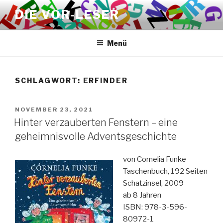
Zum
DIE VOR-LESER
Inhalt
springen
Menü
SCHLAGWORT:
ERFINDER
VERÖFFENTLICHT
NOVEMBER 23, 2021
AM
Hinter verzauberten Fenstern – eine
geheimnisvolle Adventsgeschichte
von Cornelia Funke
Taschenbuch, 192 Seiten
Schatzinsel, 2009
ab 8 Jahren
ISBN: 978-3-596-
80972-1