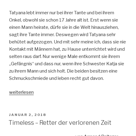
Tatyana lebt immer nur bei ihrer Tante und bei ihrem
Onkel, obwohl sie schon 17 Jahre alt ist. Erst wenn sie
einen Mann heirate, dürfe sie in die Welt hinausziehen,
sagt ihre Tante immer. Deswegen wird Tatyana sehr
behütet aufgezogen. Und mit sehr meine ich, dass sie nie
Kontakt mit Männern hat, zu Hause unterrichtet wird und
selten raus darf. Nur wenige Male entkommt sie ihrem
„Gefängnis“ und dass nur, wenn ihre Schwester Katja sie
zu ihrem Mann und sich holt. Die beiden besitzen eine
Schmuckschmiede und leben recht gut davon.
„Royal
weiterlesen
–
Ein
Königreich
VERÖFFENTLICHT
JANUAR 2, 2018
AM
aus
Timeless – Retter der verlorenen Zeit
Glas“