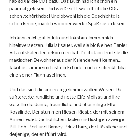
hab sogar die CDs dazu. Das Buch hab ich schon ein
paarmal gelesen. Und weiß Gott, wie oft ich die CDs
schon gehört habe! Und obwohl ich die Geschichte ja
schon kenne, macht es immer wieder Spaß sie zu lesen.
Ich kann mich gut in Julia und Jakobus Jammernich
hineinversetzen. Julia ist sauer, weil sie bloß einen Papier-
Adventskalender bekommen hat. Doch dann lernt sie die
magischen Bewohner aus der Kalenderwelt kennen…
Jakobus Jammernich ist ein Erfinder und er schenkt Julia
eine seiner Flugmaschinen.
Und das sind die anderen geheimnisvollen Wesen: Die
aufgeregte, rundliche und nette Elfe Melissa und ihre
Gesellin die dünne, freundliche und eher ruhige Elfe
Rosalinde. Der stummen Riesen Riesig, der mit seinem
Armen redet.Die fröhlichen, faulen und lustigen Zwerge
Bill, Bob, Bert und Barney. Prinz Harry, der Hässliche und
derjenige, der entführt wird.