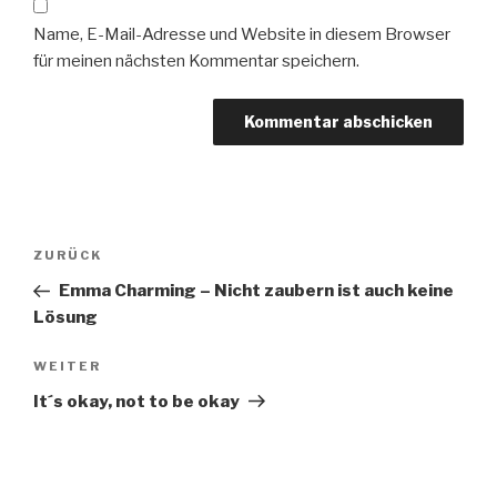
Name, E-Mail-Adresse und Website in diesem Browser
für meinen nächsten Kommentar speichern.
Beitragsnavigation
Vorheriger
ZURÜCK
Beitrag
Emma Charming – Nicht zaubern ist auch keine
Lösung
Nächster
WEITER
Beitrag
It´s okay, not to be okay