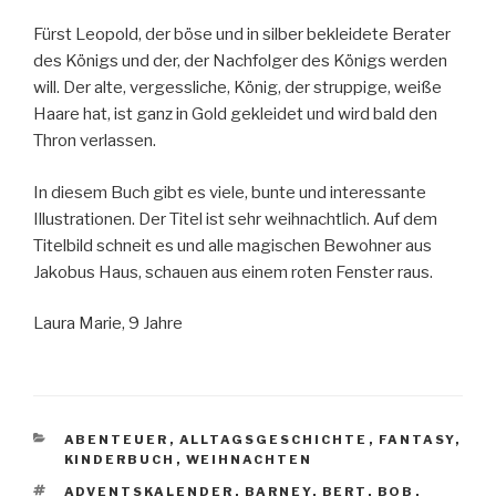
Fürst Leopold, der böse und in silber bekleidete Berater
des Königs und der, der Nachfolger des Königs werden
will. Der alte, vergessliche, König, der struppige, weiße
Haare hat, ist ganz in Gold gekleidet und wird bald den
Thron verlassen.
In diesem Buch gibt es viele, bunte und interessante
Illustrationen. Der Titel ist sehr weihnachtlich. Auf dem
Titelbild schneit es und alle magischen Bewohner aus
Jakobus Haus, schauen aus einem roten Fenster raus.
Laura Marie, 9 Jahre
KATEGORIEN
ABENTEUER
,
ALLTAGSGESCHICHTE
,
FANTASY
,
KINDERBUCH
,
WEIHNACHTEN
SCHLAGWÖRTER
ADVENTSKALENDER
,
BARNEY
,
BERT
,
BOB
,