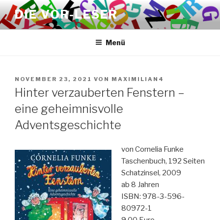
Zum
DIE VOR-LESER
Inhalt
springen
Menü
VERÖFFENTLICHT
NOVEMBER 23, 2021
VON
MAXIMILIAN4
AM
Hinter verzauberten Fenstern –
eine geheimnisvolle
Adventsgeschichte
von Cornelia Funke
Taschenbuch, 192 Seiten
Schatzinsel, 2009
ab 8 Jahren
ISBN: 978-3-596-
80972-1