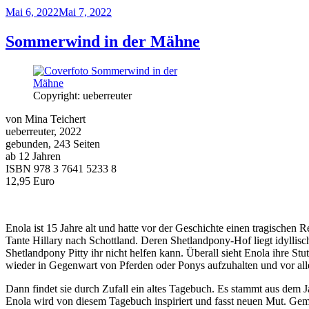
Veröffentlicht
Mai 6, 2022
Mai 7, 2022
am
Sommerwind in der Mähne
Copyright: ueberreuter
von Mina Teichert
ueberreuter, 2022
gebunden, 243 Seiten
ab 12 Jahren
ISBN 978 3 7641 5233 8
12,95 Euro
Enola ist 15 Jahre alt und hatte vor der Geschichte einen tragischen R
Tante Hillary nach Schottland. Deren Shetlandpony-Hof liegt idyllisc
Shetlandpony Pitty ihr nicht helfen kann. Überall sieht Enola ihre S
wieder in Gegenwart von Pferden oder Ponys aufzuhalten und vor al
Dann findet sie durch Zufall ein altes Tagebuch. Es stammt aus dem 
Enola wird von diesem Tagebuch inspiriert und fasst neuen Mut. Geme