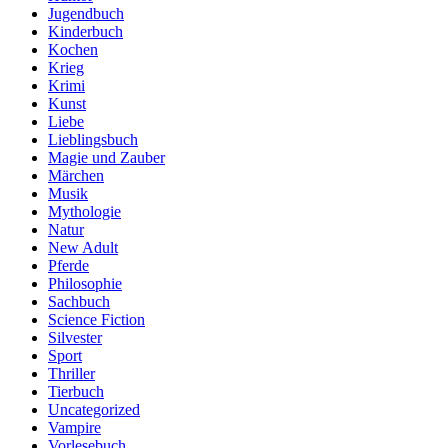
Jugendbuch
Kinderbuch
Kochen
Krieg
Krimi
Kunst
Liebe
Lieblingsbuch
Magie und Zauber
Märchen
Musik
Mythologie
Natur
New Adult
Pferde
Philosophie
Sachbuch
Science Fiction
Silvester
Sport
Thriller
Tierbuch
Uncategorized
Vampire
Vorlesebuch