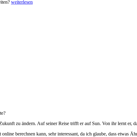
„Sommerwind
eiten?
weiterlesen
in
der
Mähne“
te?
Zukunft zu ändern. Auf seiner Reise trifft er auf Sun. Von ihr lernt er,
t online berechnen kann, sehr interessant, da ich glaube, dass etwas Äh