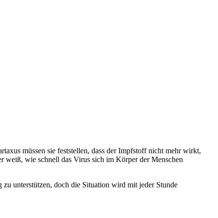
nass,
wenn
´s
regnet“
xus müssen sie feststellen, dass der Impfstoff nicht mehr wirkt,
iner weiß, wie schnell das Virus sich im Körper der Menschen
 zu unterstützen, doch die Situation wird mit jeder Stunde