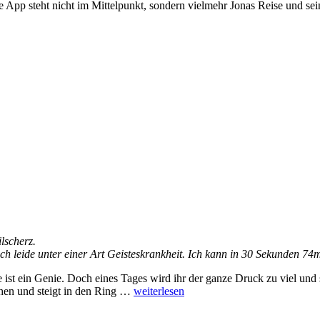
 App steht nicht im Mittelpunkt, sondern vielmehr Jonas Reise und se
lscherz.
ch leide unter einer Art Geisteskrankheit. I
ch kann in 30 Sekunden 74m
 ist ein Genie. Doch eines Tages wird ihr der ganze Druck zu viel und 
„The
chen und steigt in den Ring …
weiterlesen
fight
you