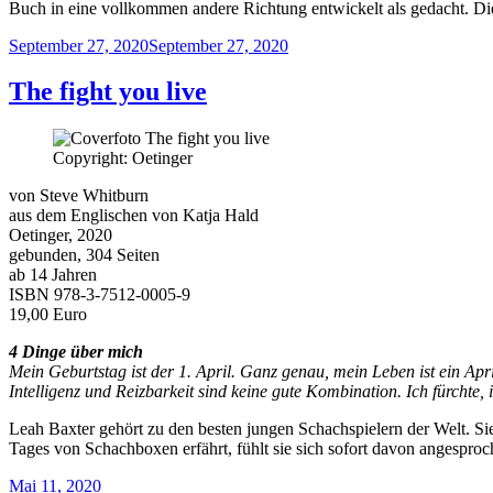
Buch in eine vollkommen andere Richtung entwickelt als gedacht. Die
Veröffentlicht
September 27, 2020
September 27, 2020
am
The fight you live
Copyright: Oetinger
von Steve Whitburn
aus dem Englischen von Katja Hald
Oetinger, 2020
gebunden, 304 Seiten
ab 14 Jahren
ISBN 978-3-7512-0005-9
19,00 Euro
4 Dinge über mich
Mein Geburtstag ist der 1. April. Ganz genau, mein Leben ist ein Apri
Intelligenz und Reizbarkeit sind keine gute Kombination. Ich fürchte, i
Leah Baxter gehört zu den besten jungen Schachspielern der Welt. Sie
Tages von Schachboxen erfährt, fühlt sie sich sofort davon angespro
Veröffentlicht
Mai 11, 2020