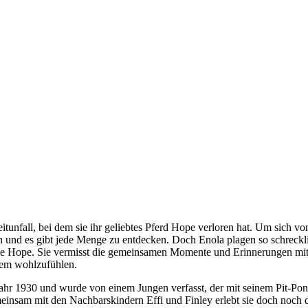
eitunfall, bei dem sie ihr geliebtes Pferd Hope verloren hat. Um sich v
h und es gibt jede Menge zu entdecken. Doch Enola plagen so schreckli
tute Hope. Sie vermisst die gemeinsamen Momente und Erinnerungen mit i
lem wohlzufühlen.
Jahr 1930 und wurde von einem Jungen verfasst, der mit seinem Pit-Po
insam mit den Nachbarskindern Effi und Finley erlebt sie doch noch da