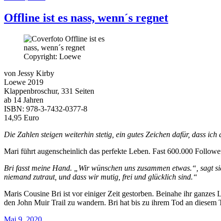
am
Offline ist es nass, wenn´s regnet
Copyright: Loewe
von Jessy Kirby
Loewe 2019
Klappenbroschur, 331 Seiten
ab 14 Jahren
ISBN: 978-3-7432-0377-8
14,95 Euro
Die Zahlen steigen weiterhin stetig, ein gutes Zeichen dafür, dass ic
Mari führt augenscheinlich das perfekte Leben. Fast 600.000 Follower 
Bri fasst meine Hand. „Wir wünschen uns zusammen etwas.“, sagt sie
niemand zutraut, und dass wir mutig, frei und glücklich sind.“
Maris Cousine Bri ist vor einiger Zeit gestorben. Beinahe ihr ganze
den John Muir Trail zu wandern. Bri hat bis zu ihrem Tod an diesem 
Veröffentlicht
Mai 9, 2020