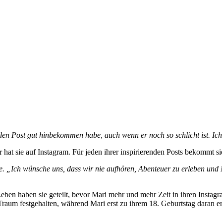
live“
h den Post gut hinbekommen habe, auch wenn er noch so schlicht ist. Ich
hat sie auf Instagram. Für jeden ihrer inspirierenden Posts bekommt sie
. „Ich wünsche uns, dass wir nie aufhören, Abenteuer zu erleben und 
s Leben haben sie geteilt, bevor Mari mehr und mehr Zeit in ihren Inst
Traum festgehalten, während Mari erst zu ihrem 18. Geburtstag daran e