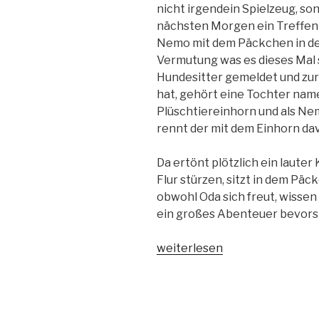
nicht irgendein Spielzeug, so
nächsten Morgen ein Treffen 
Nemo mit dem Päckchen in der
Vermutung was es dieses Mal 
Hundesitter gemeldet und zur 
hat, gehört eine Tochter name
Plüschtiereinhorn und als Nem
rennt der mit dem Einhorn da
Da ertönt plötzlich ein lauter
Flur stürzen, sitzt in dem Pä
obwohl Oda sich freut, wissen 
ein großes Abenteuer bevor
„Bitte
weiterlesen
nicht
öffnen-
Magic“