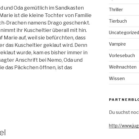
ed und Oda gemütlich im Sandkasten
Thriller
rie ist die kleine Tochter von Familie
Tierbuch
üsch-Drachen namens Drago geschenkt.
nimmt ihr Kuscheltier überall mit hin.
Uncategorize
 Marie auf, weil sie befürchten, dass
Vampire
er das Kuscheltier geklaut wird. Denn
eklaut wurde, kam es bisher immer in
Vorlesebuch
agter Anschrift bei Nemo, Oda und
Weihnachten
ie das Päckchen öffnen, ist das
Wissen
PARTNERBL
Du suchst noc
http://www.ju
el