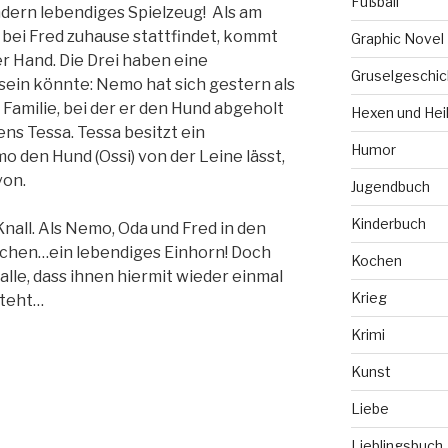
Fußball
ndern lebendiges Spielzeug! Als am
bei Fred zuhause stattfindet, kommt
Graphic Novel
 Hand. Die Drei haben eine
Gruselgeschic
sein könnte: Nemo hat sich gestern als
Familie, bei der er den Hund abgeholt
Hexen und Hei
ns Tessa. Tessa besitzt ein
Humor
o den Hund (Ossi) von der Leine lässt,
von.
Jugendbuch
Kinderbuch
 Knall. Als Nemo, Oda und Fred in den
ckchen…ein lebendiges Einhorn! Doch
Kochen
alle, dass ihnen hiermit wieder einmal
Krieg
steht…
Krimi
Kunst
Liebe
Lieblingsbuch