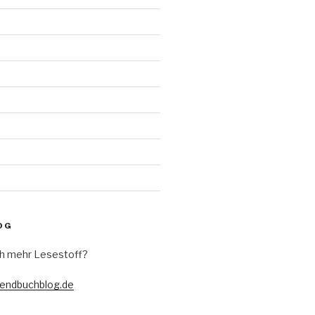
d
OG
h mehr Lesestoff?
gendbuchblog.de