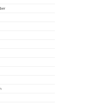
ber
n