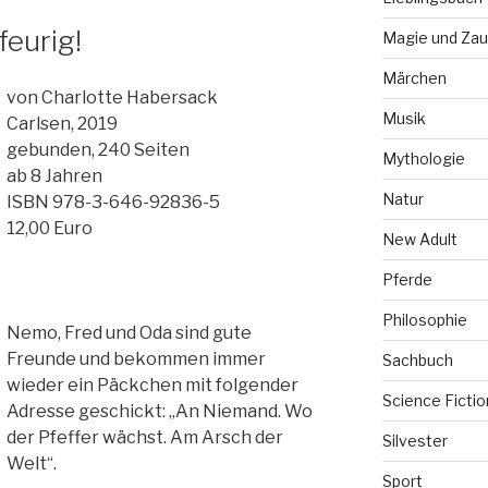
feurig!
Magie und Zau
Märchen
von Charlotte Habersack
Musik
Carlsen, 2019
gebunden, 240 Seiten
Mythologie
ab 8 Jahren
Natur
ISBN 978-3-646-92836-5
12,00 Euro
New Adult
Pferde
Philosophie
Nemo, Fred und Oda sind gute
Freunde und bekommen immer
Sachbuch
wieder ein Päckchen mit folgender
Science Fictio
Adresse geschickt: „An Niemand. Wo
der Pfeffer wächst. Am Arsch der
Silvester
Welt“.
Sport