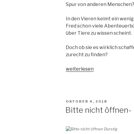
Spur von anderen Menschen
In den Vieren keimt ein wenig 
Fred schon viele Abenteuerbü
über Tiere zu wissen scheint.
Doch ob sie es wirklich schaff
zurecht zu finden?
„Mitten
weiterlesen
im
Dschungel“
VERÖFFENTLICHT
OKTOBER 4, 2018
AM
Bitte nicht öffnen-