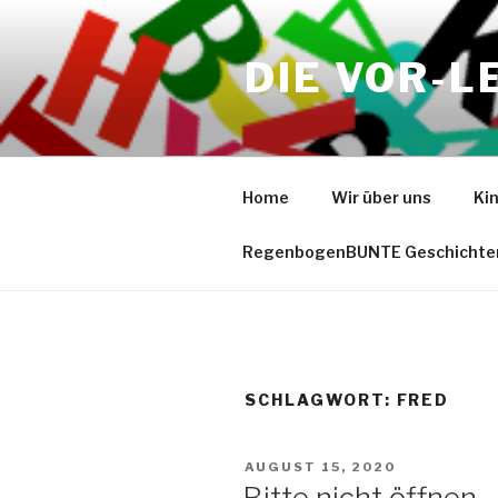
Zum
Inhalt
DIE VOR-L
springen
Home
Wir über uns
Ki
RegenbogenBUNTE Geschichte
SCHLAGWORT:
FRED
VERÖFFENTLICHT
AUGUST 15, 2020
AM
Bitte nicht öffnen-