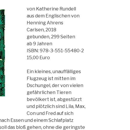
von Katherine Rundell
aus dem Englischen von
Henning Ahrens
Carlsen, 2018
gebunden, 299 Seiten
ab 9 Jahren
ISBN: 978-3-551-55480-2
15,00 Euro
Ein kleines, unauffälliges
Flugzeug ist mitten im
Dschungel, der von vielen
gefährlichen Tieren
bevölkert ist, abgestürzt
und plötzlich sind Lila, Max,
Con und Fred auf sich
, nach Essen und einem Schlafplatz
soll das bloß gehen, ohne die geringste