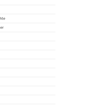
hte
ler