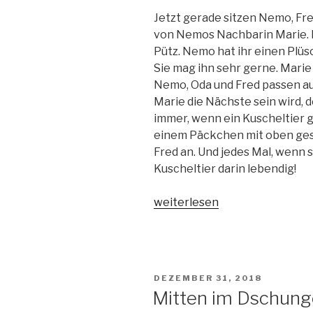
Jetzt gerade sitzen Nemo, Fr
von Nemos Nachbarin Marie. Ma
Pütz. Nemo hat ihr einen Pl
Sie mag ihn sehr gerne. Marie 
Nemo, Oda und Fred passen auf
Marie die Nächste sein wird, d
immer, wenn ein Kuscheltier g
einem Päckchen mit oben ges
Fred an. Und jedes Mal, wenn s
Kuscheltier darin lebendig!
„Bitte
weiterlesen
nicht
öffnen-
feurig!“
VERÖFFENTLICHT
DEZEMBER 31, 2018
AM
Mitten im Dschung