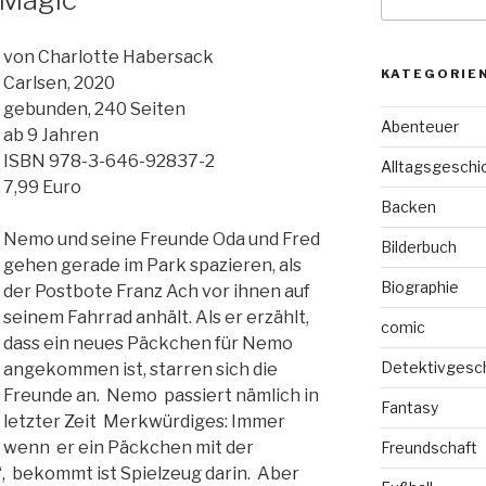
nach:
von Charlotte Habersack
KATEGORIE
Carlsen, 2020
gebunden, 240 Seiten
Abenteuer
ab 9 Jahren
ISBN 978-3-646-92837-2
Alltagsgeschi
7,99 Euro
Backen
Nemo und seine Freunde Oda und Fred
Bilderbuch
gehen gerade im Park spazieren, als
Biographie
der Postbote Franz Ach vor ihnen auf
seinem Fahrrad anhält. Als er erzählt,
comic
dass ein neues Päckchen für Nemo
Detektivgesc
angekommen ist, starren sich die
Freunde an. Nemo passiert nämlich in
Fantasy
letzter Zeit Merkwürdiges: Immer
wenn er ein Päckchen mit der
Freundschaft
n“, bekommt ist Spielzeug darin. Aber