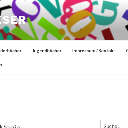
ESER
nderbücher
Jugendbücher
Impressum / Kontakt
C
n
Suche
 Magic