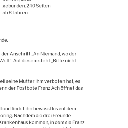
gebunden, 240 Seiten
ab 8 Jahren
nde.
der Anschrift „An Niemand, wo der
Welt“. Auf diesem steht „Bitte nicht
weil seine Mutter ihm verboten hat, es
enn der Postbote Franz Ach öffnet das
l und findet ihn bewusstlos auf dem
Boring. Nachdem die drei Freunde
Krankenhaus kommen, in dem sie Franz