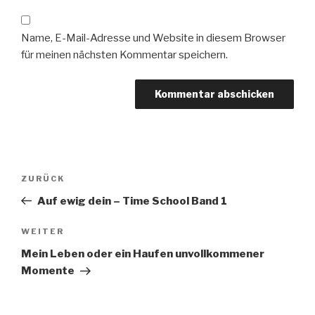
Name, E-Mail-Adresse und Website in diesem Browser
für meinen nächsten Kommentar speichern.
Beitragsnavigation
Vorheriger
ZURÜCK
Beitrag
Auf ewig dein – Time School Band 1
Nächster
WEITER
Beitrag
Mein Leben oder ein Haufen unvollkommener
Momente