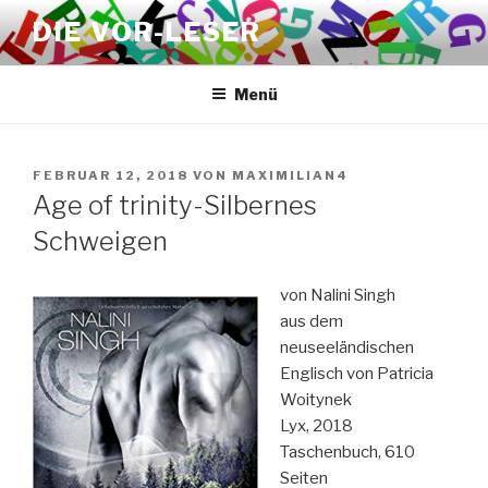
Zum
DIE VOR-LESER
Inhalt
springen
Menü
VERÖFFENTLICHT
FEBRUAR 12, 2018
VON
MAXIMILIAN4
AM
Age of trinity-Silbernes
Schweigen
von Nalini Singh
aus dem
neuseeländischen
Englisch von Patricia
Woitynek
Lyx, 2018
Taschenbuch, 610
Seiten