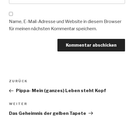
Name, E-Mail-Adresse und Website in diesem Browser
für meinen nächsten Kommentar speichern.
Beitragsnavigation
Vorheriger
ZURÜCK
Beitrag
Pippa- Mein (ganzes) Leben steht Kopf
Nächster
WEITER
Beitrag
Das Geheimnis der gelben Tapete