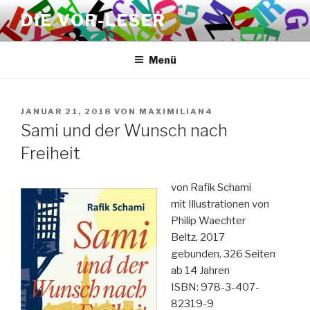
Zum
DIE VOR-LESER
Inhalt
springen
Menü
VERÖFFENTLICHT
JANUAR 21, 2018
VON
MAXIMILIAN4
AM
Sami und der Wunsch nach
Freiheit
von Rafik Schami
mit Illustrationen von
Philip Waechter
Beltz, 2017
gebunden, 326 Seiten
ab 14 Jahren
ISBN: 978-3-407-
82319-9