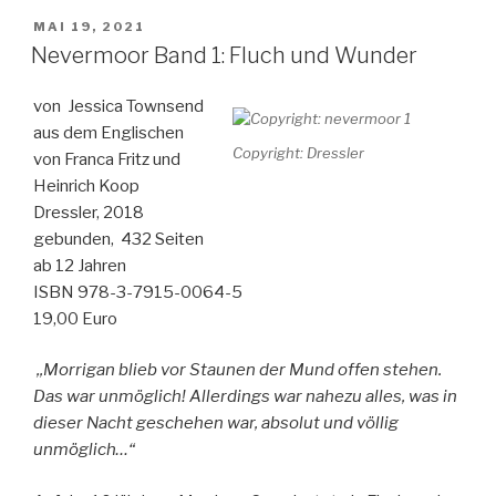
Tier
VERÖFFENTLICHT
MAI 19, 2021
AM
aus
Nevermoor Band 1: Fluch und Wunder
Gold“
von Jessica Townsend
aus dem Englischen
Copyright: Dressler
von Franca Fritz und
Heinrich Koop
Dressler, 2018
gebunden, 432 Seiten
ab 12 Jahren
ISBN 978-3-7915-0064-5
19,00 Euro
,,Morrigan blieb vor Staunen der Mund offen stehen.
Das war unmöglich! Allerdings war nahezu alles, was in
dieser Nacht geschehen war, absolut und völlig
unmöglich…“