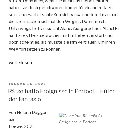
retten. Denn auch, wenn sie nicht aus Liebe heiraten,
haben sie doch geschworen, immer für einander da zu
sein. Unerwartet schließen sich Vicka und Jero ihr an und
die Drei machen sich auf den Weg ins Daemareich.
Unterwegs treffen sie auf Alaric. Ausgerechnet Alaric! Er
hat Laires Herz gebrochen und ihr Leben zerstört und
doch scheint es, als müsste sie ihm vertrauen, um ihren
Weg fortsetzen zu können.
„Her
weiterlesen
wish
so
dark
VERÖFFENTLICHT
JANUAR 25, 2021
AM
–
Rätselhafte Ereignisse in Perfect – Hüter
Das
der Fantasie
Reich
der
von Helena Duggan
Schatten“
u.a
Loewe, 2021