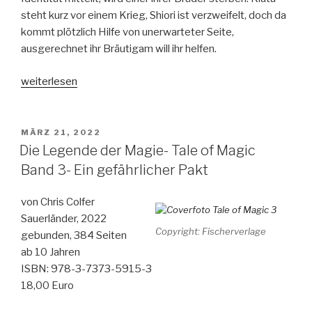
steht kurz vor einem Krieg, Shiori ist verzweifelt, doch da
kommt plötzlich Hilfe von unerwarteter Seite,
ausgerechnet ihr Bräutigam will ihr helfen.
„Die
weiterlesen
sechs
Kraniche“
VERÖFFENTLICHT
MÄRZ 21, 2022
AM
Die Legende der Magie- Tale of Magic
Band 3- Ein gefährlicher Pakt
von Chris Colfer
Sauerländer, 2022
Copyright: Fischerverlage
gebunden, 384 Seiten
ab 10 Jahren
ISBN: 978-3-7373-5915-3
18,00 Euro