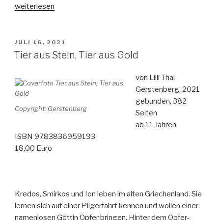
„Das
weiterlesen
Haus
am
Rand
VERÖFFENTLICHT
JULI 16, 2021
AM
der
Tier aus Stein, Tier aus Gold
Magie“
von Lilli Thal
Gerstenberg, 2021
gebunden, 382
Copyright: Gerstenberg
Seiten
ab 11 Jahren
ISBN 9783836959193
18,00 Euro
Kredos, Smirkos und Ion leben im alten Griechenland. Sie
lernen sich auf einer Pilgerfahrt kennen und wollen einer
namenlosen Göttin Opfer bringen. Hinter dem Opfer-