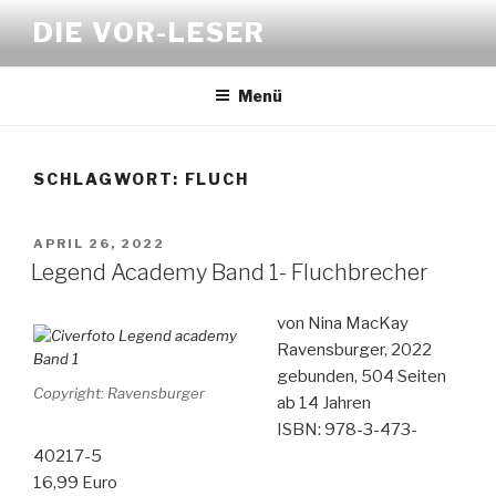
Zum
DIE VOR-LESER
Inhalt
springen
Menü
SCHLAGWORT:
FLUCH
VERÖFFENTLICHT
APRIL 26, 2022
AM
Legend Academy Band 1- Fluchbrecher
von Nina MacKay
Ravensburger, 2022
gebunden, 504 Seiten
Copyright: Ravensburger
ab 14 Jahren
ISBN: 978-3-473-
40217-5
16,99 Euro