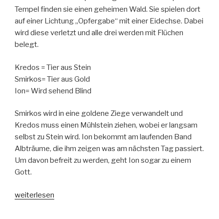
Tempel finden sie einen geheimen Wald. Sie spielen dort
auf einer Lichtung „Opfergabe“ mit einer Eidechse. Dabei
wird diese verletzt und alle drei werden mit Flüchen
belegt.
Kredos = Tier aus Stein
Smirkos= Tier aus Gold
Ion= Wird sehend Blind
Smirkos wird in eine goldene Ziege verwandelt und
Kredos muss einen Mühlstein ziehen, wobei er langsam
selbst zu Stein wird. Ion bekommt am laufenden Band
Albträume, die ihm zeigen was am nächsten Tag passiert.
Um davon befreit zu werden, geht Ion sogar zu einem
Gott.
„Tier
weiterlesen
aus
Stein,