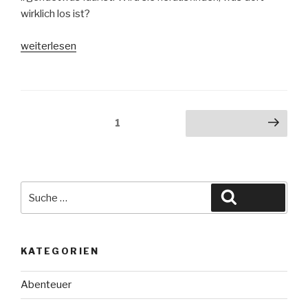
wirklich los ist?
„Rätselhafte
weiterlesen
Ereignisse
in
Perfect
–
Seitennummerierung
Seite
1
Nächste Seite
Hüter
der
der
Beiträge
Fantasie“
Suche
Suchen
nach:
KATEGORIEN
Abenteuer