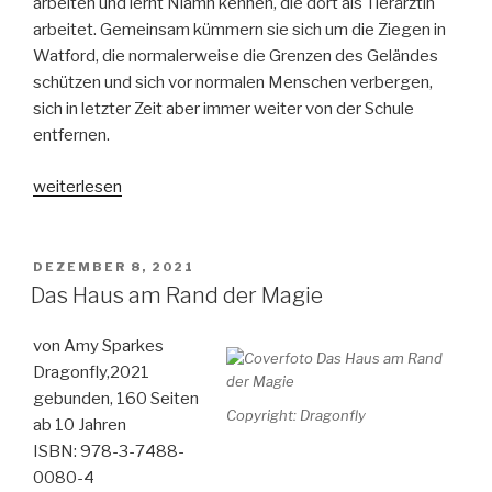
arbeiten und lernt Niamh kennen, die dort als Tierärztin
arbeitet. Gemeinsam kümmern sie sich um die Ziegen in
Watford, die normalerweise die Grenzen des Geländes
schützen und sich vor normalen Menschen verbergen,
sich in letzter Zeit aber immer weiter von der Schule
entfernen.
„Simon
weiterlesen
Snow
Band
3:
VERÖFFENTLICHT
DEZEMBER 8, 2021
AM
Any
Das Haus am Rand der Magie
way
the
von Amy Sparkes
wind
Dragonfly,2021
blows“
gebunden, 160 Seiten
Copyright: Dragonfly
ab 10 Jahren
ISBN: 978-3-7488-
0080-4