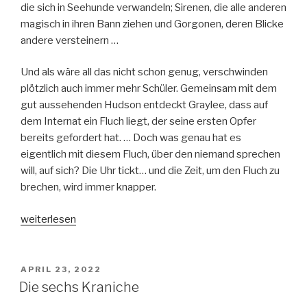
die sich in Seehunde verwandeln; Sirenen, die alle anderen
magisch in ihren Bann ziehen und Gorgonen, deren Blicke
andere versteinern …
Und als wäre all das nicht schon genug, verschwinden
plötzlich auch immer mehr Schüler. Gemeinsam mit dem
gut aussehenden Hudson entdeckt Graylee, dass auf
dem Internat ein Fluch liegt, der seine ersten Opfer
bereits gefordert hat. … Doch was genau hat es
eigentlich mit diesem Fluch, über den niemand sprechen
will, auf sich? Die Uhr tickt… und die Zeit, um den Fluch zu
brechen, wird immer knapper.
„Legend
weiterlesen
Academy
Band
1-
VERÖFFENTLICHT
APRIL 23, 2022
AM
Fluchbrecher“
Die sechs Kraniche