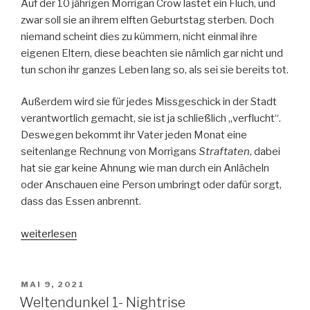
Auf der 10 jährigen Morrigan Crow lastet ein Fluch, und
zwar soll sie an ihrem elften Geburtstag sterben. Doch
niemand scheint dies zu kümmern, nicht einmal ihre
eigenen Eltern, diese beachten sie nämlich gar nicht und
tun schon ihr ganzes Leben lang so, als sei sie bereits tot.
Außerdem wird sie für jedes Missgeschick in der Stadt
verantwortlich gemacht, sie ist ja schließlich „verflucht“.
Deswegen bekommt ihr Vater jeden Monat eine
seitenlange Rechnung von Morrigans
Straftaten
, dabei
hat sie gar keine Ahnung wie man durch ein Anlächeln
oder Anschauen eine Person umbringt oder dafür sorgt,
dass das Essen anbrennt.
„Nevermoor
weiterlesen
Band
1:
Fluch
VERÖFFENTLICHT
MAI 9, 2021
AM
und
Weltendunkel 1- Nightrise