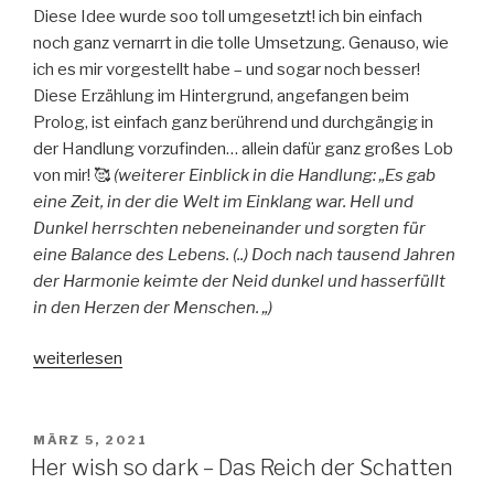
Diese Idee wurde soo toll umgesetzt! ich bin einfach
noch ganz vernarrt in die tolle Umsetzung. Genauso, wie
ich es mir vorgestellt habe – und sogar noch besser!
Diese Erzählung im Hintergrund, angefangen beim
Prolog, ist einfach ganz berührend und durchgängig in
der Handlung vorzufinden… allein dafür ganz großes Lob
von mir! 🥰
(weiterer Einblick in die Handlung: „Es gab
eine Zeit, in der die Welt im Einklang war. Hell und
Dunkel herrschten nebeneinander und sorgten für
eine Balance des Lebens. (..) Doch nach tausend Jahren
der Harmonie keimte der Neid dunkel und hasserfüllt
in den Herzen der Menschen. „)
„Weltendunkel
weiterlesen
1-
Nightrise“
VERÖFFENTLICHT
MÄRZ 5, 2021
AM
Her wish so dark – Das Reich der Schatten