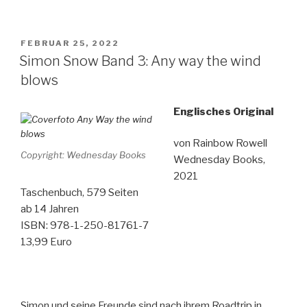
Legende
der
Magie-
VERÖFFENTLICHT
FEBRUAR 25, 2022
AM
Tale
Simon Snow Band 3: Any way the wind
of
blows
Magic
Band
Englisches Original
3-
Ein
von Rainbow Rowell
Copyright: Wednesday Books
gefährlicher
Wednesday Books,
Pakt“
2021
Taschenbuch, 579 Seiten
ab 14 Jahren
ISBN: 978-1-250-81761-7
13,99 Euro
Simon und seine Freunde sind nach ihrem Roadtrip in