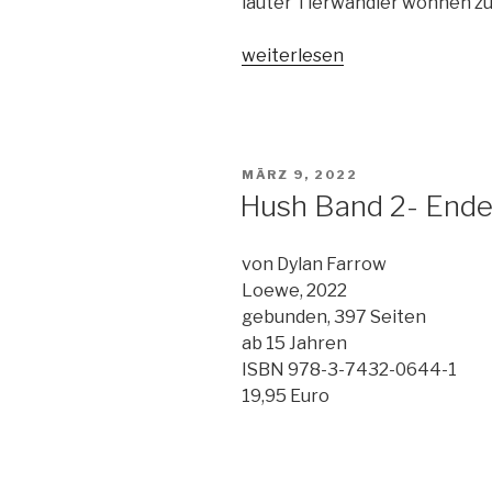
lauter Tierwandler wohnen zu l
„Die
weiterlesen
Jaguargöttin“
VERÖFFENTLICHT
MÄRZ 9, 2022
AM
Hush Band 2- Ende
von Dylan Farrow
Loewe, 2022
gebunden, 397 Seiten
ab 15 Jahren
ISBN 978-3-7432-0644-1
19,95 Euro