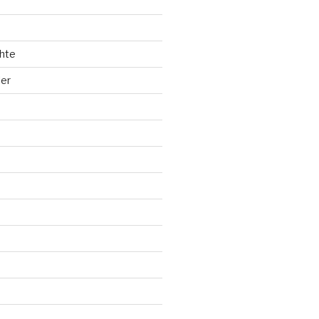
hte
ler