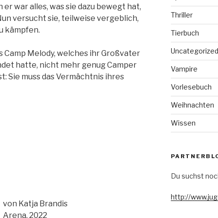
 er war alles, was sie dazu bewegt hat,
Thriller
un versucht sie, teilweise vergeblich,
zu kämpfen.
Tierbuch
Uncategorize
as Camp Melody, welches ihr Großvater
ndet hatte, nicht mehr genug Camper
Vampire
est: Sie muss das Vermächtnis ihres
Vorlesebuch
Weihnachten
Wissen
PARTNERBL
Du suchst noc
http://www.ju
von Katja Brandis
Arena, 2022