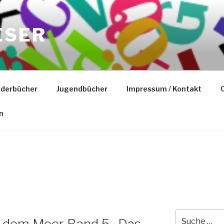
ESER
nderbücher
Jugendbücher
Impressum / Kontakt
C
n
Suche
 dem Meer Band 5- Das