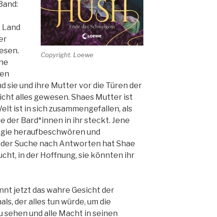
Band:
s Land
er
esen.
Copyright. Loewe
che
ren
d sie und ihre Mutter vor die Türen der
nicht alles gewesen. Shaes Mutter ist
t ist in sich zusammengefallen, als
e der Bard*innen in ihr steckt. Jene
agie heraufbeschwören und
f der Suche nach Antworten hat Shae
cht, in der Hoffnung, sie könnten ihr
ennt jetzt das wahre Gesicht der
ls, der alles tun würde, um die
sehen und alle Macht in seinen