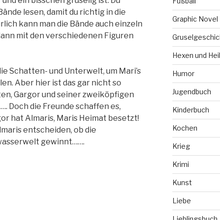
und ein bisschen gruselig ist. Du
Fußball
Bände lesen, damit du richtig in die
Graphic Novel
lich kann man die Bände auch einzeln
dann mit den verschiedenen Figuren
Gruselgeschic
Hexen und Hei
 die Schatten- und Unterwelt, um Mari’s
Humor
en. Aber hier ist das gar nicht so
Jugendbuch
en, Gargor und seiner zweiköpfigen
. Doch die Freunde schaffen es,
Kinderbuch
or hat Almaris, Maris Heimat besetzt!
Kochen
maris entscheiden, ob die
wasserwelt gewinnt…….
Krieg
Krimi
Kunst
Liebe
Lieblingsbuch