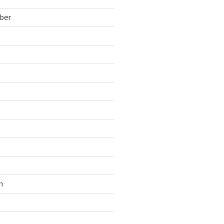
ber
n