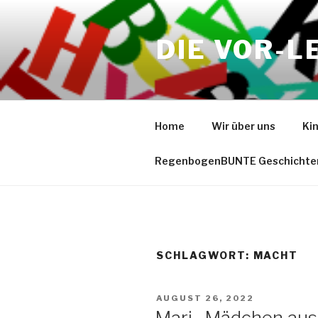
Zum
Inhalt
DIE VOR-L
springen
Home
Wir über uns
Ki
RegenbogenBUNTE Geschichte
SCHLAGWORT:
MACHT
VERÖFFENTLICHT
AUGUST 26, 2022
AM
Mari- Mädchen aus