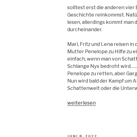
solltest erst die anderen vier 
Geschichte reinkommst. Natür
lesen, allerdings kommt man 
durcheinander.
Mari, Fritz und Lena reisen in
Mutter Penelope zu Hilfe zu eil
einfach, wenn man von Schatt
Schlange Nyx bedroht wird………
Penelope zu retten, aber Garg
Nun wird bald der Kampf um Al
Schattenwelt oder die Unter
„Mari-
weiterlesen
Mädchen
aus
dem
Meer
VERÖFFENTLICHT
JUNI 8, 2022