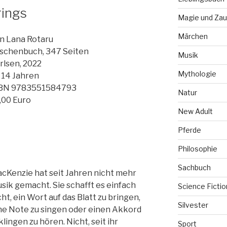
rings
Magie und Zau
Märchen
n Lana Rotaru
schenbuch, 347 Seiten
Musik
rlsen, 2022
Mythologie
 14 Jahren
BN 9783551584793
Natur
,00 Euro
New Adult
Pferde
Philosophie
Sachbuch
cKenzie hat seit Jahren nicht mehr
sik gemacht. Sie schafft es einfach
Science Fictio
cht, ein Wort auf das Blatt zu bringen,
Silvester
ne Note zu singen oder einen Akkord
klingen zu hören. Nicht, seit ihr
Sport