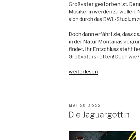
Großvater gestorben ist. Denn
Musikerin werden zu wollen. N
sich durch das BWL-Studium 
Doch dann erfährt sie, dass d
in der Natur Montanas gegrü
findet. Ihr Entschluss steht f
Großvaters retten! Doch wie?
„All
weiterlesen
these
broken
strings“
VERÖFFENTLICHT
MAI 25, 2022
AM
Die Jaguargöttin