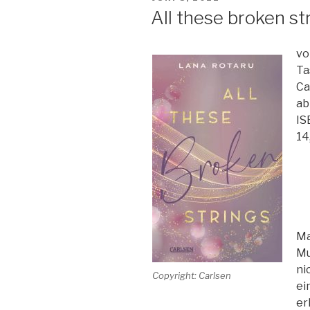
Band
AM
All these broken st
5-
Das
vo
Lied
Ta
der
Ca
Nymphen“
ab
IS
14
Ma
Mu
ni
Copyright: Carlsen
ei
er