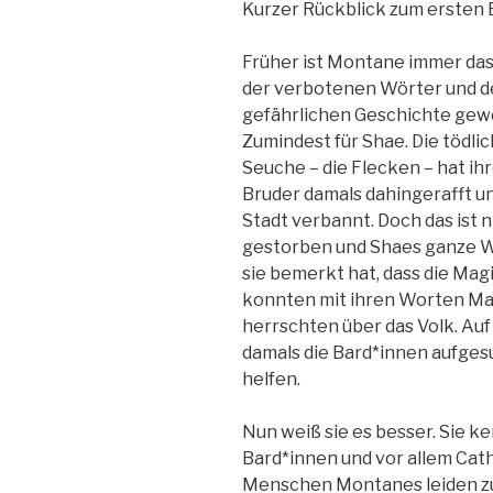
Kurzer Rückblick zum ersten 
Früher ist Montane immer da
der verbotenen Wörter und d
gefährlichen Geschichte gew
Zumindest für Shae. Die tödli
Seuche – die Flecken – hat ih
Bruder damals dahingerafft un
Stadt verbannt. Doch das ist 
gestorben und Shaes ganze Wel
sie bemerkt hat, dass die Magi
konnten mit ihren Worten M
herrschten über das Volk. Au
damals die Bard*innen aufgesu
helfen.
Nun weiß sie es besser. Sie k
Bard*innen und vor allem Catha
Menschen Montanes leiden zu 