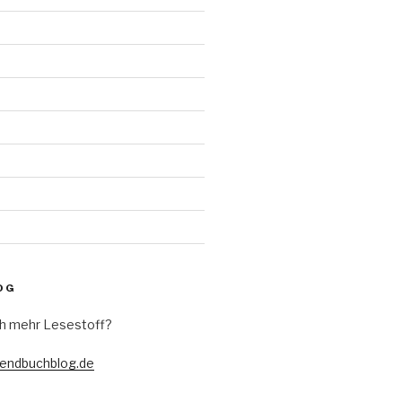
d
OG
h mehr Lesestoff?
gendbuchblog.de