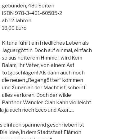
gebunden, 480 Seiten
ISBN 978-3-401-60585-2
ab 12 Jahren
18,00 Euro
Kitana führt ein friedliches Leben als
Jaguargöttin. Doch auf einmal, einfach
so aus heiterem Himmel, wird Kem
Balam, ihr Vater, von einem Ast
totgeschlagen! Als dann auch noch
die neuen „Regengötter“ kommen
und Xunan an der Macht ist, scheint
alles verloren. Doch der wilde
Panther-Wandler-Clan kann vielleicht
a ja auch noch Ecco und Axar…..
es einfach spannend geschrieben ist
 Die Idee, in dem Stadtstaat Elámon