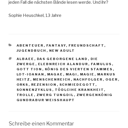
jeden Fall die nächsten Bände lesen werde. Und ihr?
Sophie Heuschkel, 13 Jahre
KATEGORIEN
ABENTEUER
,
FANTASY
,
FREUNDSCHAFT
,
JUGENDBUCH
,
NEW ADULT
SCHLAGWÖRTER
ALBAEE
,
DAS GEBORGENE LAND
,
DIE
ZWERGE
,
ELEBNREICH ALANDUR
,
FAMULUS
,
GOTT TION
,
KÖNIG DES VIERTEN STAMMES
,
LOT-IOANAN
,
MAGAE
,
MAGI
,
MAGIE
,
MARKUS
HEITZ
,
MENSCHENREICH
,
NACHFOLGER
,
OGER
,
ORKS
,
REZENSION
,
SCHMIEDEGOTT
,
SONNENZYKLUS
,
TÖDLCIHE KRANKHEIT
,
TROLLE
,
ZWERG TUNGDIL
,
ZWERGENKÖNIG
GUNDRABUR WEISSHAUPT
Schreibe einen Kommentar