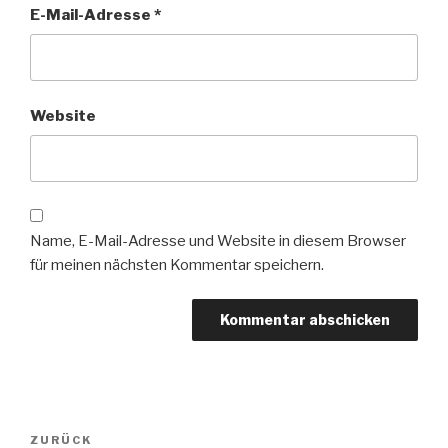
E-Mail-Adresse
*
Website
Name, E-Mail-Adresse und Website in diesem Browser
für meinen nächsten Kommentar speichern.
Beitragsnavigation
Vorheriger
ZURÜCK