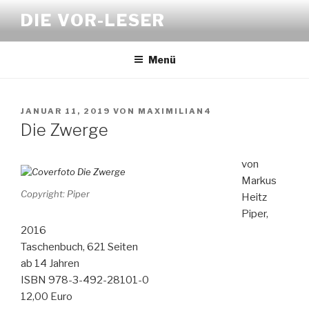
Zum
DIE VOR-LESER
Inhalt
springen
Menü
VERÖFFENTLICHT
JANUAR 11, 2019
VON
MAXIMILIAN4
AM
Die Zwerge
von
Markus
Copyright: Piper
Heitz
Piper,
2016
Taschenbuch, 621 Seiten
ab 14 Jahren
ISBN 978-3-492-28101-0
12,00 Euro