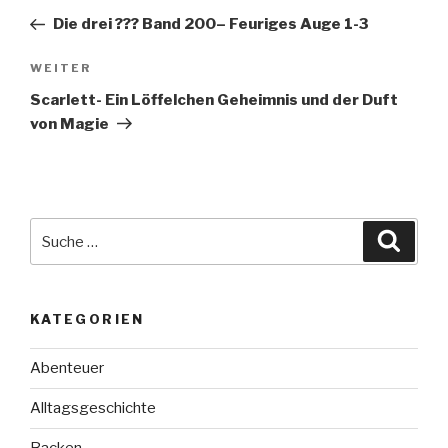
Beitrag
Die drei ??? Band 200– Feuriges Auge 1-3
Nächster
WEITER
Beitrag
Scarlett- Ein Löffelchen Geheimnis und der Duft
von Magie
Suche
Suche
nach:
KATEGORIEN
Abenteuer
Alltagsgeschichte