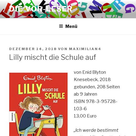
Zum
DIE VOR-LESER
Inhalt
springen
Menü
VERÖFFENTLICHT
DEZEMBER 14, 2018
VON
MAXIMILIAN4
AM
Lilly mischt die Schule auf
von Enid Blyton
Knesebeck, 2018
gebunden, 208 Seiten
ab 9 Jahren
ISBN 978-3-95728-
103-6
13,00 Euro
„Ich werde bestimmt