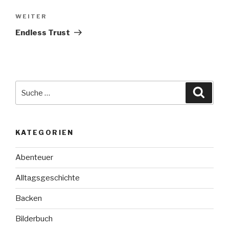
Nächster
WEITER
Beitrag
Endless Trust
Suche
Suche
nach:
KATEGORIEN
Abenteuer
Alltagsgeschichte
Backen
Bilderbuch