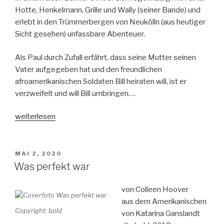
Hotte, Henkelmann, Grille und Wally (seiner Bande) und
erlebt in den Trümmerbergen von Neukölln (aus heutiger
Sicht gesehen) unfassbare Abenteuer.
Als Paul durch Zufall erfährt, dass seine Mutter seinen
Vater aufgegeben hat und den freundlichen
afroamerikanischen Soldaten Bill heiraten will, ist er
verzweifelt und will Bill umbringen….
„Der
weiterlesen
Junge
aus
dem
VERÖFFENTLICHT
MAI 2, 2020
AM
Trümmerland“
Was perfekt war
von Colleen Hoover
aus dem Amerikanischen
Copyright: bold
von Katarina Ganslandt