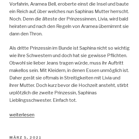
Vorfahrin, Aramea Bell, eroberte einst die Insel und baute
ein Reich auf, über welches nun Saphinas Mutter herrscht.
Noch. Denn die älteste der Prinzessinnen, Livia, wird bald
heiraten und nach den Regeln von Aramea übernimmt sie
dann den Thron.
Als dritte Prinzessin im Bunde ist Saphina nicht so wichtig
wie ihre Schwestern und doch hat sie gewisse Pflichten.
Obwohl sie lieber Jeans tragen würde, muss ihr Auftritt
makellos sein. Mit Kleidern, in denen Essen unmöglich ist.
Daher gerät sie oftmals in Streitigkeiten mit Livia und
ihrer Mutter. Doch kurz bevor die Hochzeit ansteht, stirbt
urplötzlich die zweite Prinzessin, Saphinas
Lieblingsschwester. Einfach tot.
„The
weiterlesen
Second
Princess
-
VERÖFFENTLICHT
MÄRZ 5, 2021