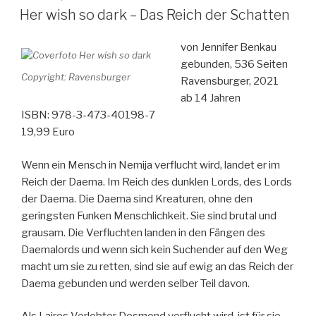
AM
Vulkanherz“
Her wish so dark – Das Reich der Schatten
von Jennifer Benkau
gebunden, 536 Seiten
Copyright: Ravensburger
Ravensburger, 2021
ab 14 Jahren
ISBN: 978-3-473-40198-7
19,99 Euro
Wenn ein Mensch in Nemija verflucht wird, landet er im
Reich der Daema. Im Reich des dunklen Lords, des Lords
der Daema. Die Daema sind Kreaturen, ohne den
geringsten Funken Menschlichkeit. Sie sind brutal und
grausam. Die Verfluchten landen in den Fängen des
Daemalords und wenn sich kein Suchender auf den Weg
macht um sie zu retten, sind sie auf ewig an das Reich der
Daema gebunden und werden selber Teil davon.