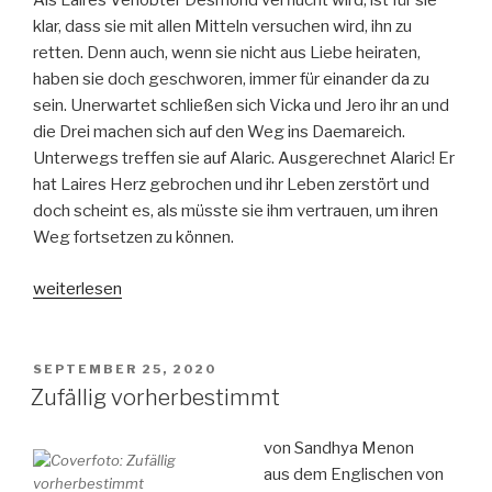
Als Laires Verlobter Desmond verflucht wird, ist für sie
klar, dass sie mit allen Mitteln versuchen wird, ihn zu
retten. Denn auch, wenn sie nicht aus Liebe heiraten,
haben sie doch geschworen, immer für einander da zu
sein. Unerwartet schließen sich Vicka und Jero ihr an und
die Drei machen sich auf den Weg ins Daemareich.
Unterwegs treffen sie auf Alaric. Ausgerechnet Alaric! Er
hat Laires Herz gebrochen und ihr Leben zerstört und
doch scheint es, als müsste sie ihm vertrauen, um ihren
Weg fortsetzen zu können.
„Her
weiterlesen
wish
so
dark
VERÖFFENTLICHT
SEPTEMBER 25, 2020
AM
–
Zufällig vorherbestimmt
Das
Reich
von Sandhya Menon
der
aus dem Englischen von