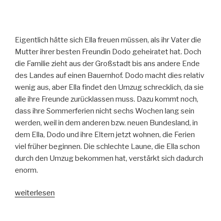
Eigentlich hätte sich Ella freuen müssen, als ihr Vater die
Mutter ihrer besten Freundin Dodo geheiratet hat. Doch
die Familie zieht aus der Großstadt bis ans andere Ende
des Landes auf einen Bauernhof. Dodo macht dies relativ
wenig aus, aber Ella findet den Umzug schrecklich, da sie
alle ihre Freunde zurücklassen muss. Dazu kommt noch,
dass ihre Sommerferien nicht sechs Wochen lang sein
werden, weil in dem anderen bzw. neuen Bundesland, in
dem Ella, Dodo und ihre Eltern jetzt wohnen, die Ferien
viel früher beginnen. Die schlechte Laune, die Ella schon
durch den Umzug bekommen hat, verstärkt sich dadurch
enorm.
„Ellas
weiterlesen
verrückt-
verrutschtes