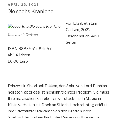
Leben“
VERÖFFENTLICHT
APRIL 23, 2022
AM
Die sechs Kraniche
von Elizabeth Lim
Carlsen, 2022
Copyright: Carlsen
Taschenbuch, 480
Seiten
ISBN 9883551584557
ab 14 Jahren
16,00 Euro
Prinzessin Shiori soll Takkan, den Sohn von Lord Bushian,
heiraten, aber das ist nicht ihr größtes Problem. Sie muss
Ihre magischen Fähigkeiten verstecken, da Magie in
Kiata verboten ist. Doch an Shioris Hochzeitstag erfährt
ihre Stiefmutter Raikama von den Kräften ihrer
Stieftochter und verflucht die Prinzessin. Ihre sechs