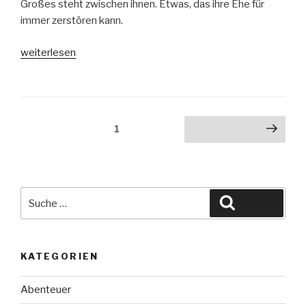
Großes steht zwischen ihnen. Etwas, das ihre Ehe für
immer zerstören kann.
„Was
weiterlesen
perfekt
war“
Seitennummerierung
Seite
1
Nächste Seite
der
Beiträge
Suche
Suchen
nach:
KATEGORIEN
Abenteuer