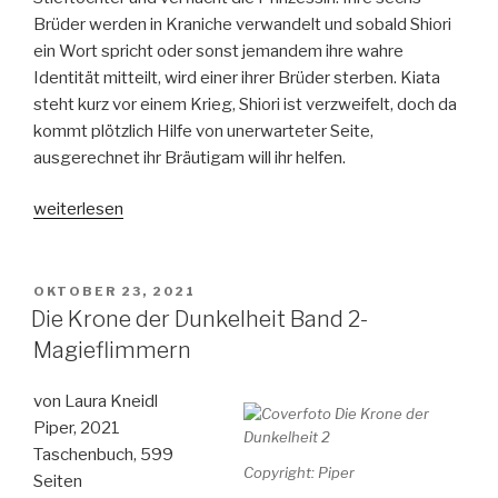
Brüder werden in Kraniche verwandelt und sobald Shiori
ein Wort spricht oder sonst jemandem ihre wahre
Identität mitteilt, wird einer ihrer Brüder sterben. Kiata
steht kurz vor einem Krieg, Shiori ist verzweifelt, doch da
kommt plötzlich Hilfe von unerwarteter Seite,
ausgerechnet ihr Bräutigam will ihr helfen.
„Die
weiterlesen
sechs
Kraniche“
VERÖFFENTLICHT
OKTOBER 23, 2021
AM
Die Krone der Dunkelheit Band 2-
Magieflimmern
von Laura Kneidl
Piper, 2021
Taschenbuch, 599
Copyright: Piper
Seiten