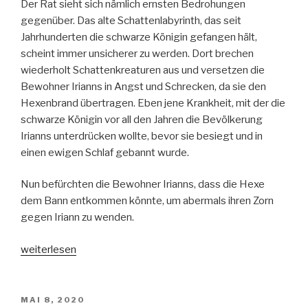
Der Rat sieht sich nämlich ernsten Bedrohungen
gegenüber. Das alte Schattenlabyrinth, das seit
Jahrhunderten die schwarze Königin gefangen hält,
scheint immer unsicherer zu werden. Dort brechen
wiederholt Schattenkreaturen aus und versetzen die
Bewohner Irianns in Angst und Schrecken, da sie den
Hexenbrand übertragen. Eben jene Krankheit, mit der die
schwarze Königin vor all den Jahren die Bevölkerung
Irianns unterdrücken wollte, bevor sie besiegt und in
einen ewigen Schlaf gebannt wurde.
Nun befürchten die Bewohner Irianns, dass die Hexe
dem Bann entkommen könnte, um abermals ihren Zorn
gegen Iriann zu wenden.
„Rowan
weiterlesen
und
Ash-
Ein
VERÖFFENTLICHT
MAI 8, 2020