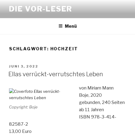
Zum
DIE VOR-LESER
Inhalt
springen
Menü
SCHLAGWORT:
HOCHZEIT
VERÖFFENTLICHT
JUNI 3, 2022
AM
Ellas verrückt-verrutschtes Leben
von Miriam Mann
Boje, 2020
gebunden, 240 Seiten
Copyright: Boje
ab 11 Jahren
ISBN 978-3-414-
82587-2
13,00 Euro