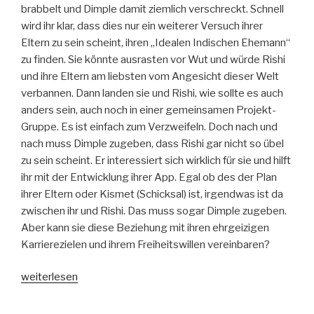
brabbelt und Dimple damit ziemlich verschreckt. Schnell
wird ihr klar, dass dies nur ein weiterer Versuch ihrer
Eltern zu sein scheint, ihren „Idealen Indischen Ehemann“
zu finden. Sie könnte ausrasten vor Wut und würde Rishi
und ihre Eltern am liebsten vom Angesicht dieser Welt
verbannen. Dann landen sie und Rishi, wie sollte es auch
anders sein, auch noch in einer gemeinsamen Projekt-
Gruppe. Es ist einfach zum Verzweifeln. Doch nach und
nach muss Dimple zugeben, dass Rishi gar nicht so übel
zu sein scheint. Er interessiert sich wirklich für sie und hilft
ihr mit der Entwicklung ihrer App. Egal ob des der Plan
ihrer Eltern oder Kismet (Schicksal) ist, irgendwas ist da
zwischen ihr und Rishi. Das muss sogar Dimple zugeben.
Aber kann sie diese Beziehung mit ihren ehrgeizigen
Karrierezielen und ihrem Freiheitswillen vereinbaren?
„Zufällig
weiterlesen
vorherbestimmt“