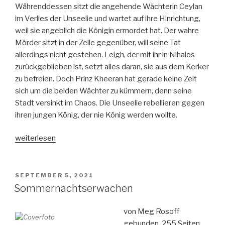
Währenddessen sitzt die angehende Wächterin Ceylan
im Verlies der Unseelie und wartet auf ihre Hinrichtung,
weil sie angeblich die Königin ermordet hat. Der wahre
Mörder sitzt in der Zelle gegenüber, will seine Tat
allerdings nicht gestehen. Leigh, der mit ihr in Nihalos
zurückgeblieben ist, setzt alles daran, sie aus dem Kerker
zu befreien. Doch Prinz Kheeran hat gerade keine Zeit
sich um die beiden Wächter zu kümmern, denn seine
Stadt versinkt im Chaos. Die Unseelie rebellieren gegen
ihren jungen König, der nie König werden wollte.
„Die
weiterlesen
Krone
der
Dunkelheit
VERÖFFENTLICHT
SEPTEMBER 5, 2021
AM
Band
Sommernachtserwachen
2-
Magieflimmern“
von Meg Rosoff
gebunden, 255 Seiten