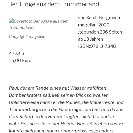
AM
Labyrinth
Der Junge aus dem Trümmerland
aus
Schatten
von Sarah Bergmann
und
magellan, 2020
Magie“
gebunden,236 Seiten
Copyright: magellan
ab 13 Jahren
ISBN:978-3-7348-
4723-3
15,00 Euro
Paul, der am Rande eines mit Wasser gefüllten
Bombenkraters saß, ließ seinen Blick schweifen.
Üblicherweise nahm er die Ruinen, die Mauerreste und
Trümmerberge und die Eisenträger, die hier und da aus
dem Schutt in den Himmel ragten, nicht besonders
wahr. So sah es in seiner Heimat Neu-kölln eben aus. Er
konnte sich kaum noch erinnern, dass es je anders