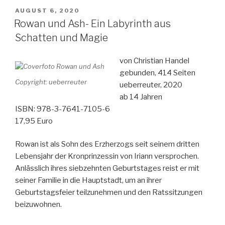
VERÖFFENTLICHT
AUGUST 6, 2020
AM
Rowan und Ash- Ein Labyrinth aus
Schatten und Magie
von Christian Handel
gebunden, 414 Seiten
Copyright: ueberreuter
ueberreuter, 2020
ab 14 Jahren
ISBN: 978-3-7641-7105-6
17,95 Euro
Rowan ist als Sohn des Erzherzogs seit seinem dritten
Lebensjahr der Kronprinzessin von Iriann versprochen.
Anlässlich ihres siebzehnten Geburtstages reist er mit
seiner Familie in die Hauptstadt, um an ihrer
Geburtstagsfeier teilzunehmen und den Ratssitzungen
beizuwohnen.