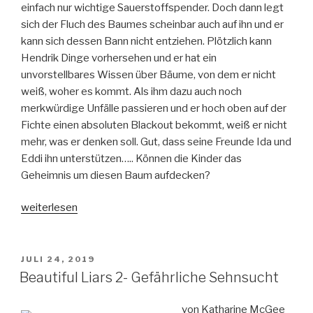
einfach nur wichtige Sauerstoffspender. Doch dann legt
sich der Fluch des Baumes scheinbar auch auf ihn und er
kann sich dessen Bann nicht entziehen. Plötzlich kann
Hendrik Dinge vorhersehen und er hat ein
unvorstellbares Wissen über Bäume, von dem er nicht
weiß, woher es kommt. Als ihm dazu auch noch
merkwürdige Unfälle passieren und er hoch oben auf der
Fichte einen absoluten Blackout bekommt, weiß er nicht
mehr, was er denken soll. Gut, dass seine Freunde Ida und
Eddi ihn unterstützen….. Können die Kinder das
Geheimnis um diesen Baum aufdecken?
„Dieser
weiterlesen
verfluchte
Baum“
VERÖFFENTLICHT
JULI 24, 2019
AM
Beautiful Liars 2- Gefährliche Sehnsucht
von Katharine McGee