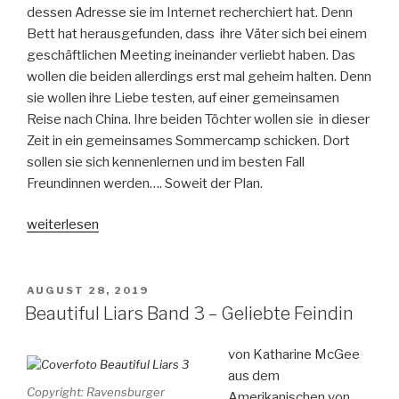
dessen Adresse sie im Internet recherchiert hat. Denn
Bett hat herausgefunden, dass ihre Väter sich bei einem
geschäftlichen Meeting ineinander verliebt haben. Das
wollen die beiden allerdings erst mal geheim halten. Denn
sie wollen ihre Liebe testen, auf einer gemeinsamen
Reise nach China. Ihre beiden Töchter wollen sie in dieser
Zeit in ein gemeinsames Sommercamp schicken. Dort
sollen sie sich kennenlernen und im besten Fall
Freundinnen werden…. Soweit der Plan.
„An
weiterlesen
Nachteule
von
Sternhai“
VERÖFFENTLICHT
AUGUST 28, 2019
AM
Beautiful Liars Band 3 – Geliebte Feindin
von Katharine McGee
aus dem
Copyright: Ravensburger
Amerikanischen von