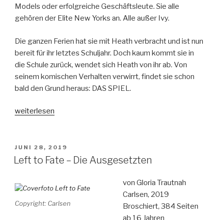
Models oder erfolgreiche Geschäftsleute. Sie alle
gehören der Elite New Yorks an. Alle außer Ivy.
Die ganzen Ferien hat sie mit Heath verbracht und ist nun
bereit für ihr letztes Schuljahr. Doch kaum kommt sie in
die Schule zurück, wendet sich Heath von ihr ab. Von
seinem komischen Verhalten verwirrt, findet sie schon
bald den Grund heraus: DAS SPIEL.
„Secret
weiterlesen
Game
–
Brichst
VERÖFFENTLICHT
JUNI 28, 2019
AM
du
Left to Fate – Die Ausgesetzten
die
Regeln,
von Gloria Trautnah
brech
Carlsen, 2019
Copyright: Carlsen
ich
Broschiert, 384 Seiten
dein
ab 16 Jahren