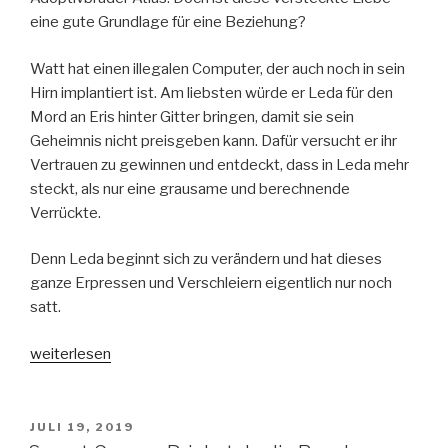
eine gute Grundlage für eine Beziehung?
Watt hat einen illegalen Computer, der auch noch in sein
Hirn implantiert ist. Am liebsten würde er Leda für den
Mord an Eris hinter Gitter bringen, damit sie sein
Geheimnis nicht preisgeben kann. Dafür versucht er ihr
Vertrauen zu gewinnen und entdeckt, dass in Leda mehr
steckt, als nur eine grausame und berechnende
Verrückte.
Denn Leda beginnt sich zu verändern und hat dieses
ganze Erpressen und Verschleiern eigentlich nur noch
satt.
„Beautiful
weiterlesen
Liars
2-
Gefährliche
VERÖFFENTLICHT
JULI 19, 2019
AM