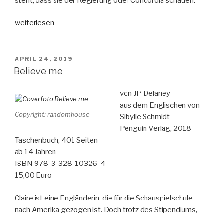
steht, dass sie der Regierung oder Concordia schaden.
„Left
weiterlesen
to
Fate
–
VERÖFFENTLICHT
APRIL 24, 2019
AM
Die
Believe me
Ausgesetzten“
von JP Delaney
aus dem Englischen von
Copyright: randomhouse
Sibylle Schmidt
Penguin Verlag, 2018
Taschenbuch, 401 Seiten
ab 14 Jahren
ISBN 978-3-328-10326-4
15,00 Euro
Claire ist eine Engländerin, die für die Schauspielschule
nach Amerika gezogen ist. Doch trotz des Stipendiums,