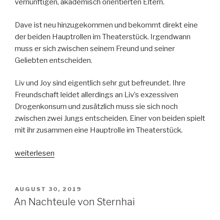
vernünftigen, akademisch orientierten Eltern.
Dave ist neu hinzugekommen und bekommt direkt eine
der beiden Hauptrollen im Theaterstück. Irgendwann
muss er sich zwischen seinem Freund und seiner
Geliebten entscheiden.
Liv und Joy sind eigentlich sehr gut befreundet. Ihre
Freundschaft leidet allerdings an Liv’s exzessiven
Drogenkonsum und zusätzlich muss sie sich noch
zwischen zwei Jungs entscheiden. Einer von beiden spielt
mit ihr zusammen eine Hauptrolle im Theaterstück.
„You
weiterlesen
in
five
acts“
VERÖFFENTLICHT
AUGUST 30, 2019
AM
An Nachteule von Sternhai