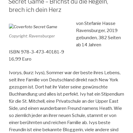
Sehnsucht“
Secret Game – Brichst du die Regeln,
brech ich dein Herz
von Stefanie Hasse
Ravensburger, 2019
Copyright: Ravensburger
gebunden, 382 Seiten
ab 14 Jahren
ISBN 978-3-473-40181-9
16,99 Euro
Ivorys, (kurz: Ivys), Sommer war der beste ihres Lebens,
seit ihre Familie von Deutschland direkt nach New York
gezogen ist. Dort hat ihr Vater seine gewünschte
Buchhandlung und alles ist perfekt. Ivy hat ein Stipendium
für die St. Mitchell, eine Privatschule an der Upper East
Side, und einen wunderbaren Freund namens Heath. Wie
so ziemlich jeder an ihrer neuen Schule, stammt er von
einer berühmten und reichen Familie ab. Ivys beste
Freundin ist eine bekannte Bloggerin, viele andere sind