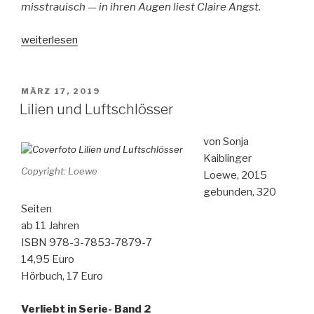
misstrauisch — in ihren Augen liest Claire Angst.
„Believe
weiterlesen
me“
VERÖFFENTLICHT
MÄRZ 17, 2019
AM
Lilien und Luftschlösser
von Sonja
Kaiblinger
Copyright: Loewe
Loewe, 2015
gebunden, 320
Seiten
ab 11 Jahren
ISBN 978-3-7853-7879-7
14,95 Euro
Hörbuch, 17 Euro
Verliebt in Serie- Band 2