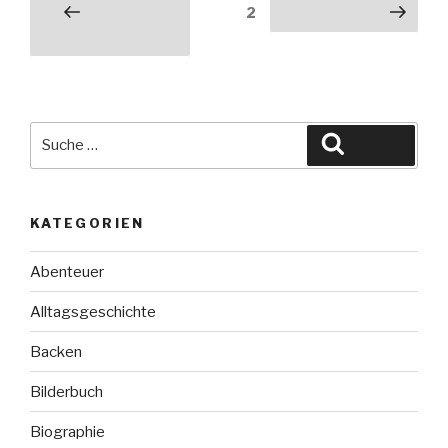
Seitennummerierung
Seite
2
Vorherige
Nächste Seite
der
Seite
Beiträge
Suche
Suchen
nach:
KATEGORIEN
Abenteuer
Alltagsgeschichte
Backen
Bilderbuch
Biographie