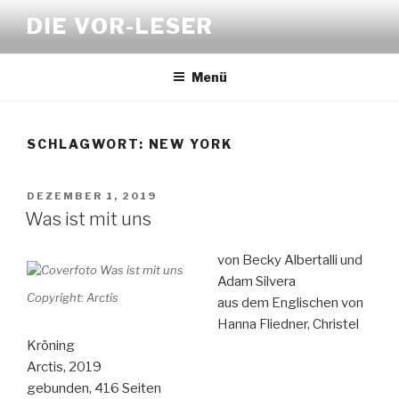
Zum
DIE VOR-LESER
Inhalt
springen
Menü
SCHLAGWORT:
NEW YORK
VERÖFFENTLICHT
DEZEMBER 1, 2019
AM
Was ist mit uns
von Becky Albertalli und
Adam Silvera
Copyright: Arctis
aus dem Englischen von
Hanna Fliedner, Christel
Kröning
Arctis, 2019
gebunden, 416 Seiten