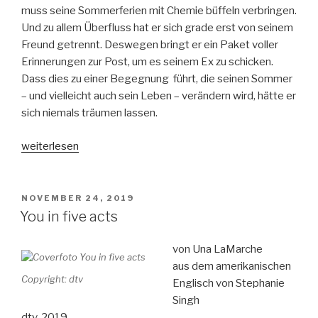
muss seine Sommerferien mit Chemie büffeln verbringen.
Und zu allem Überfluss hat er sich grade erst von seinem
Freund getrennt. Deswegen bringt er ein Paket voller
Erinnerungen zur Post, um es seinem Ex zu schicken.
Dass dies zu einer Begegnung führt, die seinen Sommer
– und vielleicht auch sein Leben – verändern wird, hätte er
sich niemals träumen lassen.
„Was
weiterlesen
ist
mit
uns“
VERÖFFENTLICHT
NOVEMBER 24, 2019
AM
You in five acts
von Una LaMarche
aus dem amerikanischen
Copyright: dtv
Englisch von Stephanie
Singh
dtv, 2019