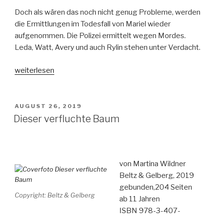
Doch als wären das noch nicht genug Probleme, werden
die Ermittlungen im Todesfall von Mariel wieder
aufgenommen. Die Polizei ermittelt wegen Mordes.
Leda, Watt, Avery und auch Rylin stehen unter Verdacht.
„Beautiful
weiterlesen
Liars
Band
3
VERÖFFENTLICHT
AUGUST 26, 2019
AM
–
Dieser verfluchte Baum
Geliebte
Feindin“
von Martina Wildner
Beltz & Gelberg, 2019
gebunden,204 Seiten
Copyright: Beltz & Gelberg
ab 11 Jahren
ISBN 978-3-407-