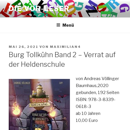
Zum
DIE VOR-LESER
Inhalt
springen
Menü
VERÖFFENTLICHT
MAI 26, 2021
VON
MAXIMILIAN4
AM
Burg Tollkühn Band 2 – Verrat auf
der Heldenschule
von Andreas Völlinger
Baumhaus,2020
gebunden, 192 Seiten
ISBN: 978-3-8339-
0618-3
ab 10 Jahren
10,00 Euro