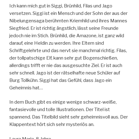
Ich kann mich gut in Siggi, Brünhild, Filas und Jago
versetzen. Siggi ist ein Mensch und der Sohn der aus der
Nibelungensaga berühmten Kriemhild und ihres Mannes
Siegfried. Er ist richtig ängstlich, lässt seine Freunde
jedoch nie im Stich. Brünhild, die Amazone, ist ganz wild
darauf, eine Heldin zu werden. Ihre Eltern sind
Schriftgelehrte und das nervt sie manchmal richtig. Filas,
der tollpatschige Elf, kann sehr gut Bogenschießen,
allerdings trifft er nie das ausgesuchte Ziel. Er ist auch
sehr schnell. Jago ist der rätselhafte neue Schüler auf
Burg Tollkühn. Siggi hat das Gefühl, dass Jago ein
Geheimnis hat…
In dem Buch gibt es einige wenige schwarz-weiße,
fantasievolle und tolle Illustrationen. Der Titel ist
spannend. Das Titelbild sieht sehr geheimnisvoll aus. Der
Klappentext hört sich sehr mysteriös an.
Laura Marie, 8 Jahre