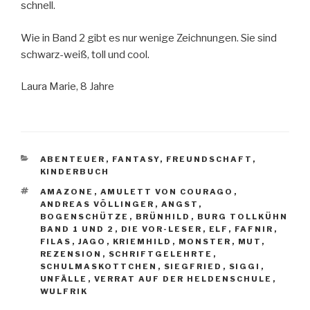
schnell.
Wie in Band 2 gibt es nur wenige Zeichnungen. Sie sind
schwarz-weiß, toll und cool.
Laura Marie, 8 Jahre
KATEGORIEN
ABENTEUER
,
FANTASY
,
FREUNDSCHAFT
,
KINDERBUCH
SCHLAGWÖRTER
AMAZONE
,
AMULETT VON COURAGO
,
ANDREAS VÖLLINGER
,
ANGST
,
BOGENSCHÜTZE
,
BRÜNHILD
,
BURG TOLLKÜHN
BAND 1 UND 2
,
DIE VOR-LESER
,
ELF
,
FAFNIR
,
FILAS
,
JAGO
,
KRIEMHILD
,
MONSTER
,
MUT
,
REZENSION
,
SCHRIFTGELEHRTE
,
SCHULMASKOTTCHEN
,
SIEGFRIED
,
SIGGI
,
UNFÄLLE
,
VERRAT AUF DER HELDENSCHULE
,
WULFRIK