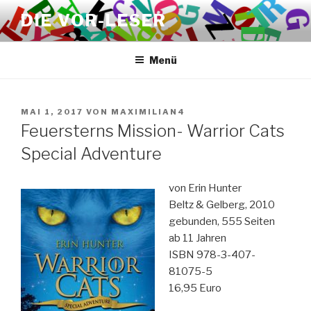
Zum
DIE VOR-LESER
Inhalt
springen
Menü
VERÖFFENTLICHT
MAI 1, 2017
VON
MAXIMILIAN4
AM
Feuersterns Mission- Warrior Cats
Special Adventure
von Erin Hunter
Beltz & Gelberg, 2010
gebunden, 555 Seiten
ab 11 Jahren
ISBN 978-3-407-
81075-5
16,95 Euro