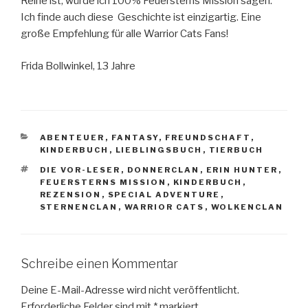
Reihe ist, würde ich 100% Feuersterns Mission sagen.
Ich finde auch diese Geschichte ist einzigartig. Eine
große Empfehlung für alle Warrior Cats Fans!
Frida Bollwinkel, 13 Jahre
KATEGORIEN
ABENTEUER
,
FANTASY
,
FREUNDSCHAFT
,
KINDERBUCH
,
LIEBLINGSBUCH
,
TIERBUCH
SCHLAGWÖRTER
DIE VOR-LESER
,
DONNERCLAN
,
ERIN HUNTER
,
FEUERSTERNS MISSION
,
KINDERBUCH
,
REZENSION
,
SPECIAL ADVENTURE
,
STERNENCLAN
,
WARRIOR CATS
,
WOLKENCLAN
Schreibe einen Kommentar
Deine E-Mail-Adresse wird nicht veröffentlicht.
Erforderliche Felder sind mit
*
markiert