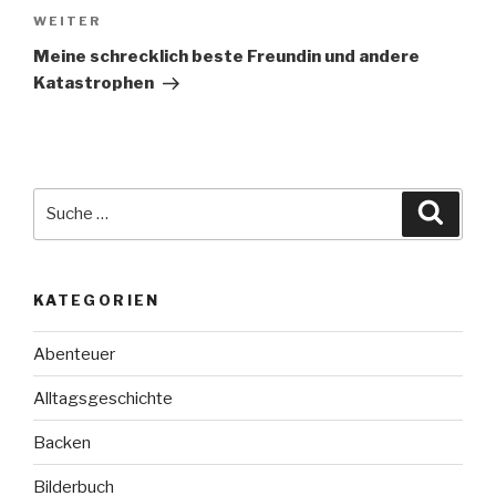
Nächster
WEITER
Beitrag
Meine schrecklich beste Freundin und andere
Katastrophen
Suche
Suche
nach:
KATEGORIEN
Abenteuer
Alltagsgeschichte
Backen
Bilderbuch