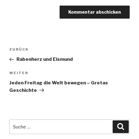
Beitragsnavigation
Vorheriger
ZURÜCK
Beitrag
Rabenherz und Eismund
Nächster
WEITER
Beitrag
Jeden Freitag die Welt bewegen – Gretas
Geschichte
Suche
Suche
nach: