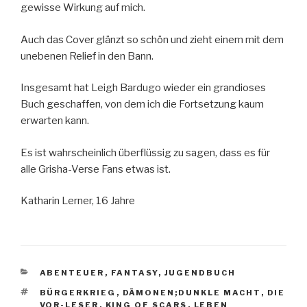
gewisse Wirkung auf mich.
Auch das Cover glänzt so schön und zieht einem mit dem
unebenen Relief in den Bann.
Insgesamt hat Leigh Bardugo wieder ein grandioses
Buch geschaffen, von dem ich die Fortsetzung kaum
erwarten kann.
Es ist wahrscheinlich überflüssig zu sagen, dass es für
alle Grisha-Verse Fans etwas ist.
Katharin Lerner, 16 Jahre
KATEGORIEN
ABENTEUER
,
FANTASY
,
JUGENDBUCH
SCHLAGWÖRTER
BÜRGERKRIEG
,
DÄMONEN;DUNKLE MACHT
,
DIE
VOR-LESER
,
KING OF SCARS
,
LEBEN