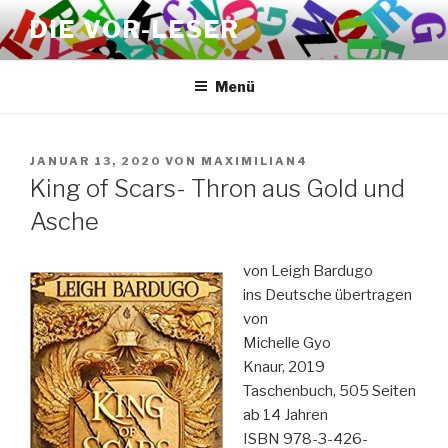
Zum
DIE VOR-LESER
Inhalt
springen
Menü
VERÖFFENTLICHT
JANUAR 13, 2020
VON
MAXIMILIAN4
AM
King of Scars- Thron aus Gold und
Asche
von Leigh Bardugo
ins Deutsche übertragen
von
Michelle Gyo
Knaur, 2019
Taschenbuch, 505 Seiten
ab 14 Jahren
ISBN 978-3-426-