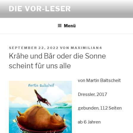
Zum
DIE VOR-LESER
Inhalt
springen
Menü
VERÖFFENTLICHT
SEPTEMBER 22, 2022
VON
MAXIMILIAN4
AM
Krähe und Bär oder die Sonne
scheint für uns alle
von Martin Baltscheit
Dressler, 2017
gebunden, 112 Seiten
ab 6 Jahren