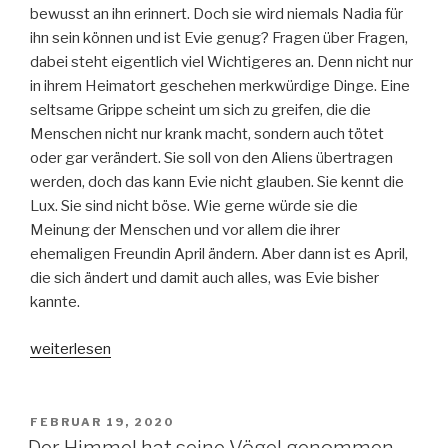
bewusst an ihn erinnert. Doch sie wird niemals Nadia für
ihn sein können und ist Evie genug? Fragen über Fragen,
dabei steht eigentlich viel Wichtigeres an. Denn nicht nur
in ihrem Heimatort geschehen merkwürdige Dinge. Eine
seltsame Grippe scheint um sich zu greifen, die die
Menschen nicht nur krank macht, sondern auch tötet
oder gar verändert. Sie soll von den Aliens übertragen
werden, doch das kann Evie nicht glauben. Sie kennt die
Lux. Sie sind nicht böse. Wie gerne würde sie die
Meinung der Menschen und vor allem die ihrer
ehemaligen Freundin April ändern. Aber dann ist es April,
die sich ändert und damit auch alles, was Evie bisher
kannte.
„Rebellion
weiterlesen
–
Schattensturm“
VERÖFFENTLICHT
FEBRUAR 19, 2020
AM
Der Himmel hat seine Vögel genommen