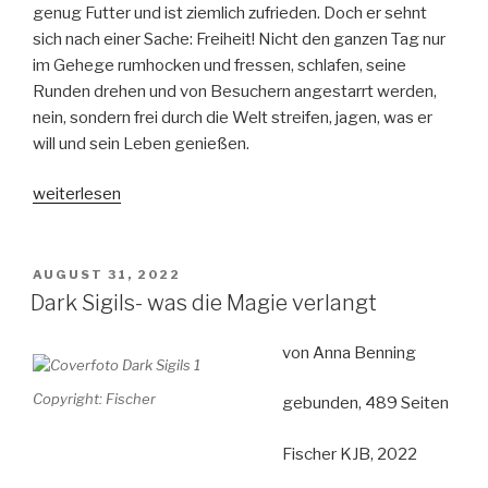
genug Futter und ist ziemlich zufrieden. Doch er sehnt
sich nach einer Sache: Freiheit! Nicht den ganzen Tag nur
im Gehege rumhocken und fressen, schlafen, seine
Runden drehen und von Besuchern angestarrt werden,
nein, sondern frei durch die Welt streifen, jagen, was er
will und sein Leben genießen.
„Krähe
weiterlesen
und
Bär
oder
VERÖFFENTLICHT
AUGUST 31, 2022
AM
die
Dark Sigils- was die Magie verlangt
Sonne
scheint
von Anna Benning
für
Copyright: Fischer
uns
gebunden, 489 Seiten
alle“
Fischer KJB, 2022