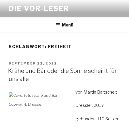
Zum
DIE VOR-LESER
Inhalt
springen
Menü
SCHLAGWORT:
FREIHEIT
VERÖFFENTLICHT
SEPTEMBER 22, 2022
AM
Krähe und Bär oder die Sonne scheint für
uns alle
von Martin Baltscheit
Copyright: Dressler
Dressler, 2017
gebunden, 112 Seiten