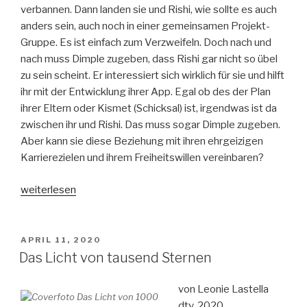
verbannen. Dann landen sie und Rishi, wie sollte es auch
anders sein, auch noch in einer gemeinsamen Projekt-
Gruppe. Es ist einfach zum Verzweifeln. Doch nach und
nach muss Dimple zugeben, dass Rishi gar nicht so übel
zu sein scheint. Er interessiert sich wirklich für sie und hilft
ihr mit der Entwicklung ihrer App. Egal ob des der Plan
ihrer Eltern oder Kismet (Schicksal) ist, irgendwas ist da
zwischen ihr und Rishi. Das muss sogar Dimple zugeben.
Aber kann sie diese Beziehung mit ihren ehrgeizigen
Karrierezielen und ihrem Freiheitswillen vereinbaren?
„Zufällig
weiterlesen
vorherbestimmt“
VERÖFFENTLICHT
APRIL 11, 2020
AM
Das Licht von tausend Sternen
von Leonie Lastella
dtv, 2020