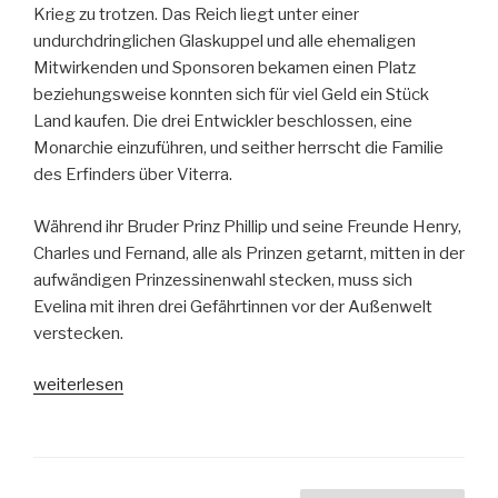
Krieg zu trotzen. Das Reich liegt unter einer
undurchdringlichen Glaskuppel und alle ehemaligen
Mitwirkenden und Sponsoren bekamen einen Platz
beziehungsweise konnten sich für viel Geld ein Stück
Land kaufen. Die drei Entwickler beschlossen, eine
Monarchie einzuführen, und seither herrscht die Familie
des Erfinders über Viterra.
Während ihr Bruder Prinz Phillip und seine Freunde Henry,
Charles und Fernand, alle als Prinzen getarnt, mitten in der
aufwändigen Prinzessinenwahl stecken, muss sich
Evelina mit ihren drei Gefährtinnen vor der Außenwelt
verstecken.
„Princess-
weiterlesen
Der
Tag
der
Entscheidung