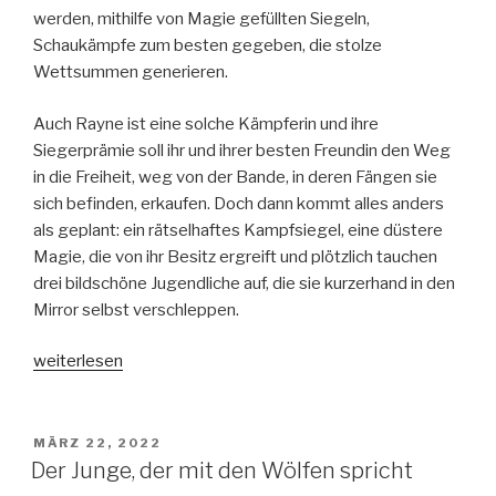
werden, mithilfe von Magie gefüllten Siegeln,
Schaukämpfe zum besten gegeben, die stolze
Wettsummen generieren.
Auch Rayne ist eine solche Kämpferin und ihre
Siegerprämie soll ihr und ihrer besten Freundin den Weg
in die Freiheit, weg von der Bande, in deren Fängen sie
sich befinden, erkaufen. Doch dann kommt alles anders
als geplant: ein rätselhaftes Kampfsiegel, eine düstere
Magie, die von ihr Besitz ergreift und plötzlich tauchen
drei bildschöne Jugendliche auf, die sie kurzerhand in den
Mirror selbst verschleppen.
„Dark
weiterlesen
Sigils-
was
die
VERÖFFENTLICHT
MÄRZ 22, 2022
AM
Magie
Der Junge, der mit den Wölfen spricht
verlangt“