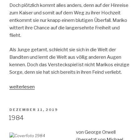
Doch plötzlich kommt alles anders, denn auf der Hinreise
zum Kaiser und somit auf dem Weg zu ihrer Hochzeit
entkommt sie nur knapp einem blutigen Überfall. Mariko
wittert ihre Chance auf die langersehnte Freiheit und
flieht.
Als Junge getarnt, schleicht sie sich in die Welt der
Banditen und lernt die Welt aus völlig anderen Augen
kennen. Doch das Versteckspiel ist nicht Marikos einzige
Sorge, denn sie hat sich bereits in ihren Feind verliebt.
„Das
weiterlesen
Mädchen
aus
Feuer
VERÖFFENTLICHT
DEZEMBER 11, 2019
AM
und
1984
Sturm“
von George Orwell
übersetzt von Michael