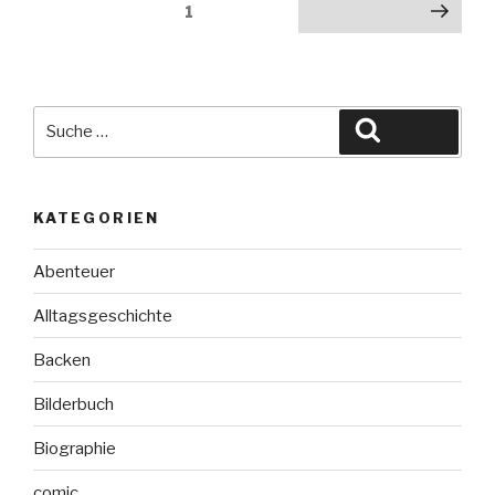
Seitennummerierung
Seite
1
Nächste Seite
(Royal
der
Spin
Beiträge
-
off)“
Suche
Suchen
nach:
KATEGORIEN
Abenteuer
Alltagsgeschichte
Backen
Bilderbuch
Biographie
comic