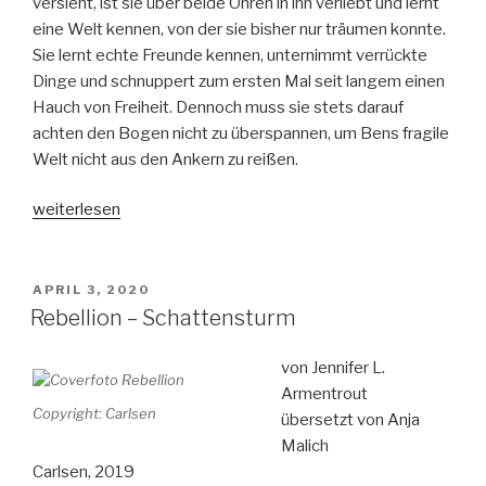
versieht, ist sie über beide Ohren in ihn verliebt und lernt
eine Welt kennen, von der sie bisher nur träumen konnte.
Sie lernt echte Freunde kennen, unternimmt verrückte
Dinge und schnuppert zum ersten Mal seit langem einen
Hauch von Freiheit. Dennoch muss sie stets darauf
achten den Bogen nicht zu überspannen, um Bens fragile
Welt nicht aus den Ankern zu reißen.
„Das
weiterlesen
Licht
von
tausend
VERÖFFENTLICHT
APRIL 3, 2020
AM
Sternen“
Rebellion – Schattensturm
von Jennifer L.
Armentrout
Copyright: Carlsen
übersetzt von Anja
Malich
Carlsen, 2019