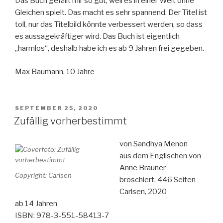
Das Buch gefällt mir so gut, weil es in einer Welt ohne
Gleichen spielt. Das macht es sehr spannend. Der Titel ist
toll, nur das Titelbild könnte verbessert werden, so dass
es aussagekräftiger wird. Das Buch ist eigentlich
„harmlos“, deshalb habe ich es ab 9 Jahren frei gegeben.
Max Baumann, 10 Jahre
VERÖFFENTLICHT
SEPTEMBER 25, 2020
AM
Zufällig vorherbestimmt
von Sandhya Menon
aus dem Englischen von
Anne Brauner
Copyright: Carlsen
broschiert, 446 Seiten
Carlsen, 2020
ab 14 Jahren
ISBN: 978-3-551-58413-7