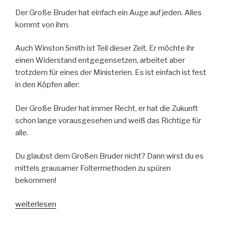
Der Große Bruder hat einfach ein Auge auf jeden. Alles
kommt von ihm.
Auch Winston Smith ist Teil dieser Zeit. Er möchte ihr
einen Widerstand entgegensetzen, arbeitet aber
trotzdem für eines der Ministerien. Es ist einfach ist fest
in den Köpfen aller:
Der Große Bruder hat immer Recht, er hat die Zukunft
schon lange vorausgesehen und weiß das Richtige für
alle.
Du glaubst dem Großen Bruder nicht? Dann wirst du es
mittels grausamer Foltermethoden zu spüren
bekommen!
„1984“
weiterlesen