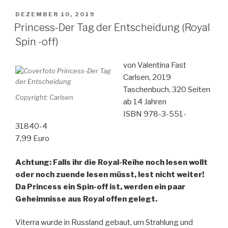
VERÖFFENTLICHT
DEZEMBER 10, 2019
AM
Princess-Der Tag der Entscheidung (Royal
Spin -off)
von Valentina Fast
Carlsen, 2019
Taschenbuch, 320 Seiten
Copyright: Carlsen
ab 14 Jahren
ISBN 978-3-551-
31840-4
7,99 Euro
Achtung: Falls ihr die Royal-Reihe noch lesen wollt
oder noch zuende lesen müsst, lest nicht weiter!
Da Princess ein Spin-off ist, werden ein paar
Geheimnisse aus Royal offen gelegt.
Viterra wurde in Russland gebaut, um Strahlung und