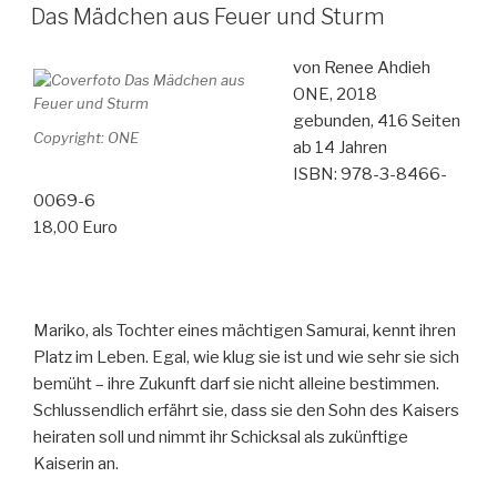
AM
Vögel
Das Mädchen aus Feuer und Sturm
genommen
und
von Renee Ahdieh
ist
ONE, 2018
gegangen“
gebunden, 416 Seiten
Copyright: ONE
ab 14 Jahren
ISBN: 978-3-8466-
0069-6
18,00 Euro
Mariko, als Tochter eines mächtigen Samurai, kennt ihren
Platz im Leben. Egal, wie klug sie ist und wie sehr sie sich
bemüht – ihre Zukunft darf sie nicht alleine bestimmen.
Schlussendlich erfährt sie, dass sie den Sohn des Kaisers
heiraten soll und nimmt ihr Schicksal als zukünftige
Kaiserin an.