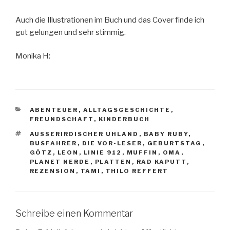
Auch die Illustrationen im Buch und das Cover finde ich
gut gelungen und sehr stimmig.
Monika H:
KATEGORIEN
ABENTEUER
,
ALLTAGSGESCHICHTE
,
FREUNDSCHAFT
,
KINDERBUCH
SCHLAGWÖRTER
AUSSERIRDISCHER UHLAND
,
BABY RUBY
,
BUSFAHRER
,
DIE VOR-LESER
,
GEBURTSTAG
,
GÖTZ
,
LEON
,
LINIE 912
,
MUFFIN
,
OMA
,
PLANET NERDE
,
PLATTEN
,
RAD KAPUTT
,
REZENSION
,
TAMI
,
THILO REFFERT
Schreibe einen Kommentar