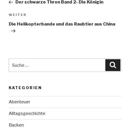
Beitrag
Der schwarze Thron Band 2- Die Königin
Nächster
WEITER
Beitrag
Die Helikopterbande und das Raubtier aus China
Suche
Suche
nach:
KATEGORIEN
Abenteuer
Alltagsgeschichte
Backen