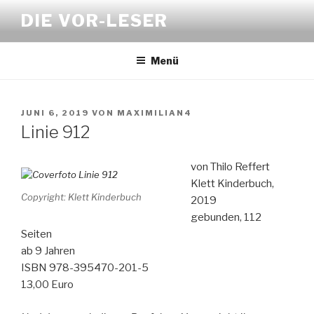
Zum
DIE VOR-LESER
Inhalt
springen
Menü
VERÖFFENTLICHT
JUNI 6, 2019
VON
MAXIMILIAN4
AM
Linie 912
von Thilo Reffert
Klett Kinderbuch,
Copyright: Klett Kinderbuch
2019
gebunden, 112
Seiten
ab 9 Jahren
ISBN 978-395470-201-5
13,00 Euro