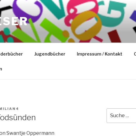
ESER
nderbücher
Jugendbücher
Impressum / Kontakt
C
n
MILIAN4
Suche
 Todsünden
nach:
on Swantje Oppermann