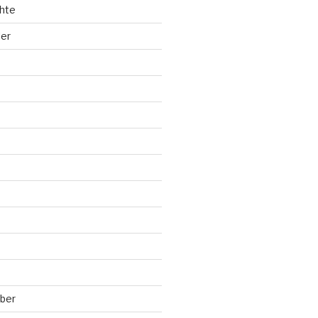
hte
ler
ber