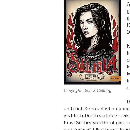
G
g
a
I
1
K
k
d
k
M
i
a
Copyright: Beltz & Gelberg
D
und auch Keira selbst empfind
als Fluch. Durch sie lebt sie al
Er ist Sucher von Beruf, das h
den „Saligia“. Elliot bringt Ke