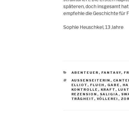
späteren, doch insgesamt hat
empfehle die Geschichte für F
Sophie Heuschkel, 13 Jahre
KATEGORIEN
ABENTEUER
,
FANTASY
,
F
SCHLAGWÖRTER
AUSSENSEITERIN
,
CANTE
ELLIOT
,
FLUCH
,
GABE
,
HA
KONTROLLE
,
KRAFT
,
LUS
REZENSION
,
SALIGIA
,
SW
TRÄGHEIT
,
VÖLLEREI
,
ZO