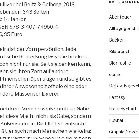
KATEGORIE
ulliver bei Beltz & Gelberg, 2019
ebunden, 343 Seiten
Abenteuer
b 14 Jahren
SBN 978-3-407-74960-4
Alltagsgeschi
6, 95 Euro
Backen
eira ist der Zorn persönlich. Jede
Bilderbuch
ritische Bemerkung lässt sie brodeln,
Biographie
och nicht nur sie. Seit sie denken kann,
ann sie ihren Zorn auf andere
comic
itmenschen übertragen und so gibt es
Detektivgesc
n ihrer Anwesenheit oft die eine oder
ndere Massenschlägerei.
Fantasy
och kein Mensch weiß von ihrer Gabe
Freundschaft
et diese Macht nicht als Gabe, sondern
Fußball
s Außenseiterin. Bis Elliot sie aufsucht.
eißt, er sucht nach Menschen wie Keira:
Graphic Novel
ira zur Canterbury School, wo sie mit den