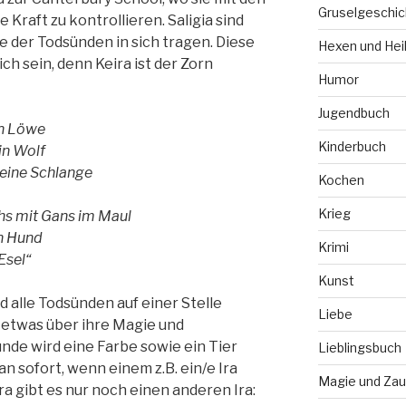
Gruselgeschic
e Kraft zu kontrollieren. Saligia sind
e der Todsünden in sich tragen. Diese
Hexen und Hei
ch sein, denn Keira ist der Zorn
Humor
Jugendbuch
in Löwe
Kinderbuch
ein Wolf
 eine Schlange
Kochen
Krieg
chs mit Gans im Maul
in Hund
Krimi
 Esel“
Kunst
d alle Todsünden auf einer Stelle
Liebe
 etwas über ihre Magie und
nde wird eine Farbe sowie ein Tier
Lieblingsbuch
 sofort, wenn einem z.B. ein/e Ira
Magie und Zau
ra gibt es nur noch einen anderen Ira: