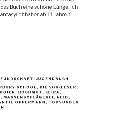
 das Buch eine schöne Länge. Ich
antasyliebhaber ab 14 Jahren.
REUNDSCHAFT
,
JUGENDBUCH
RBURY SCHOOL
,
DIE VOR-LESER
,
BGIER
,
HOCHMUT
,
KEIRA
,
T
,
MASSENSCHLÄGEREI
,
NEID
,
ANTJE OPPERMANN
,
TODSÜNDEN
,
RN