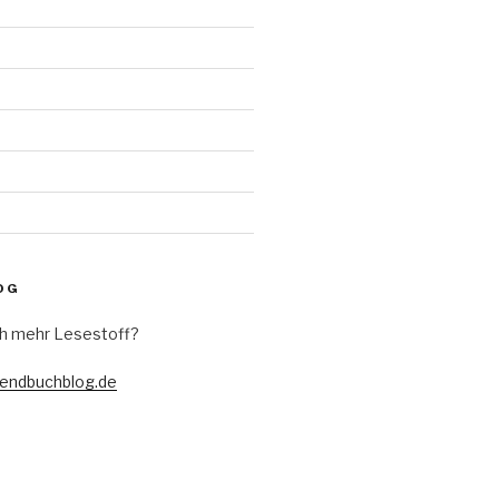
d
OG
h mehr Lesestoff?
gendbuchblog.de