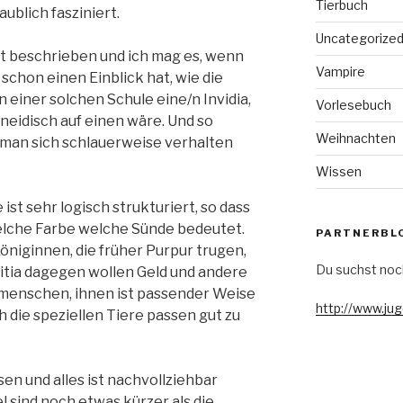
Tierbuch
blich fasziniert.
Uncategorize
ut beschrieben und ich mag es, wenn
Vampire
 schon einen Einblick hat, wie die
 einer solchen Schule eine/n Invidia,
Vorlesebuch
 neidisch auf einen wäre. Und so
Weihnachten
man sich schlauerweise verhalten
Wissen
ist sehr logisch strukturiert, so dass
elche Farbe welche Sünde bedeutet.
PARTNERBL
öniginnen, die früher Purpur trugen,
Du suchst noc
ritia dagegen wollen Geld und andere
menschen, ihnen ist passender Weise
http://www.ju
 die speziellen Tiere passen gut zu
esen und alles ist nachvollziehbar
el sind noch etwas kürzer als die