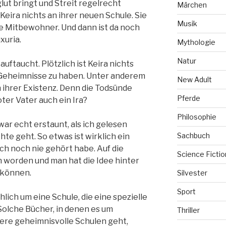
lut bringt und Streit regelrecht
Märchen
Keira nichts an ihrer neuen Schule. Sie
Musik
le Mitbewohner. Und dann ist da noch
xuria.
Mythologie
Natur
 auftaucht. Plötzlich ist Keira nichts
 Geheimnisse zu haben. Unter anderem
New Adult
h ihrer Existenz. Denn die Todsünde
Pferde
oter Vater auch ein Ira?
Philosophie
war echt erstaunt, als ich gelesen
Sachbuch
te geht. So etwas ist wirklich ein
h noch nie gehört habe. Auf die
Science Fictio
 worden und man hat die Idee hinter
 können.
Silvester
Sport
lich um eine Schule, die eine spezielle
Solche Bücher, in denen es um
Thriller
re geheimnisvolle Schulen geht,