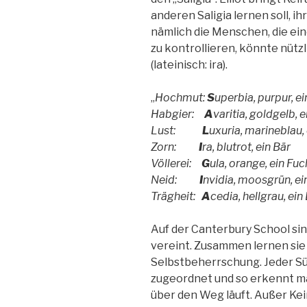
anderen Saligia lernen soll, ihr
nämlich die Menschen, die ein
zu kontrollieren, könnte nützli
(lateinisch: ira).
„
Hochmut:
S
uperbia, purpur, e
Habgier:
A
varitia, goldgelb, 
Lust:
L
uxuria, marineblau,
Zorn:
I
ra, blutrot, ein Bär
Völlerei:
G
ula, orange, ein Fu
Neid:
I
nvidia, moosgrün, e
Trägheit:
A
cedia, hellgrau, ein
Auf der Canterbury School sin
vereint. Zusammen lernen sie
Selbstbeherrschung. Jeder Sü
zugeordnet und so erkennt man
über den Weg läuft. Außer Kei