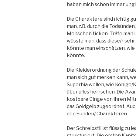
haben mich schon immer unglau
Die Charaktere sind richtig g
man, z.B. durch die Todsünden,
Menschen ticken. Träfe man in
wüsste man, dass diese/r sehr
könnte man einschätzen, wie 
könnte.
Die Kleiderordnung der Schule 
man sich gut merken kann, w
Superbia wollen, wie Könige/K
über alles herrschen. Die Ava
kostbare Dinge von ihren Mit
das Goldgelb zugeordnet. Auch
den Sünden/ Charakteren.
Der Schreibstil ist flüssig zu l
strukturiert. Die ersten Kapit