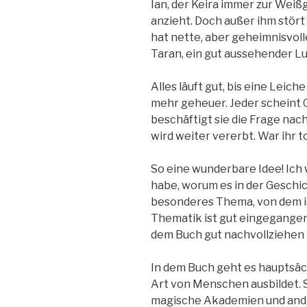
Ian, der Keira immer zur Weißg
anzieht. Doch außer ihm stört 
hat nette, aber geheimnisvol
Taran, ein gut aussehender Lu
Alles läuft gut, bis eine Leiche
mehr geheuer. Jeder scheint
beschäftigt sie die Frage nac
wird weiter vererbt. War ihr t
So eine wunderbare Idee! Ich 
habe, worum es in der Geschich
besonderes Thema, von dem ic
Thematik ist gut eingegangen
dem Buch gut nachvollziehen
In dem Buch geht es hauptsäch
Art von Menschen ausbildet. 
magische Akademien und ande