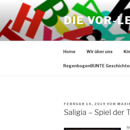
Zum
Inhalt
DIE VOR-L
springen
Home
Wir über uns
Ki
RegenbogenBUNTE Geschichte
VERÖFFENTLICHT
FEBRUAR 14, 2019
VON
MAXI
AM
Saligia – Spiel der
v