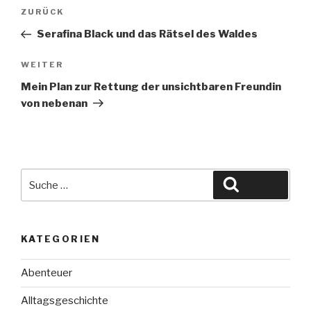
Beitragsnavigation
Vorheriger
ZURÜCK
Beitrag
Serafina Black und das Rätsel des Waldes
Nächster
WEITER
Beitrag
Mein Plan zur Rettung der unsichtbaren Freundin
von nebenan
Suche
Suchen
nach:
KATEGORIEN
Abenteuer
Alltagsgeschichte