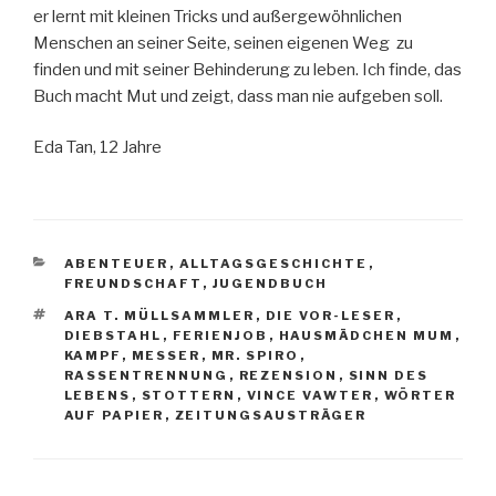
er lernt mit kleinen Tricks und außergewöhnlichen
Menschen an seiner Seite, seinen eigenen Weg zu
finden und mit seiner Behinderung zu leben. Ich finde, das
Buch macht Mut und zeigt, dass man nie aufgeben soll.
Eda Tan, 12 Jahre
KATEGORIEN
ABENTEUER
,
ALLTAGSGESCHICHTE
,
FREUNDSCHAFT
,
JUGENDBUCH
SCHLAGWÖRTER
ARA T. MÜLLSAMMLER
,
DIE VOR-LESER
,
DIEBSTAHL
,
FERIENJOB
,
HAUSMÄDCHEN MUM
,
KAMPF
,
MESSER
,
MR. SPIRO
,
RASSENTRENNUNG
,
REZENSION
,
SINN DES
LEBENS
,
STOTTERN
,
VINCE VAWTER
,
WÖRTER
AUF PAPIER
,
ZEITUNGSAUSTRÄGER