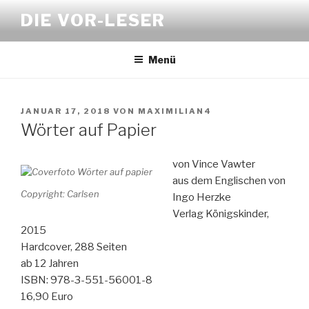
Zum
DIE VOR-LESER
Inhalt
springen
Menü
VERÖFFENTLICHT
JANUAR 17, 2018
VON
MAXIMILIAN4
AM
Wörter auf Papier
von Vince Vawter
aus dem Englischen von
Copyright: Carlsen
Ingo Herzke
Verlag Königskinder,
2015
Hardcover, 288 Seiten
ab 12 Jahren
ISBN: 978-3-551-56001-8
16,90 Euro